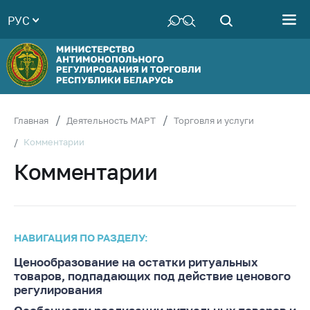
РУС
Министерство
Руководство
Структура
Министерства
Территориальные
Главная
Деятельность МАРТ
Торговля и услуги
органы
Комментарии
Законодательство
Комментарии
Антикоррупционная
деятельность
Общественно-
консультативный
НАВИГАЦИЯ ПО РАЗДЕЛУ:
совет
Ценообразование на остатки ритуальных
Соискателям
товаров, подпадающих под действие ценового
регулирования
Награждения