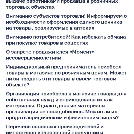
выдаче работниками продавца в розничных
торговых объектах
Торговля и услуги
Вниманию субъектов торговли! Информируем о
Регулирование и
необходимости оформления единого ценника
контроль закупок
на товары, реализуемые в аптеках
Защита прав
Вниманию потребителей! Как избежать обмана
при покупке товаров в соцсетях
потребителей
О запрете продажи клея «Момент»
Регулирование
несовершеннолетним
рекламной
деятельности
Индивидуальный предприниматель приобрел
товары в магазине по розничным ценам. Может
Международное
ли он продать эти товары в своем торговом
сотрудничество
объекте?
Организация приобрела в магазине товары для
Применение мер
собственных нужд и оприходовала их как
нетарифного
материалы. Однако данные материалы
регулирования
организации не понадобились. Можно ли их
Биржевая торговля
продать юридическим и физическим лицам?
Перечень основных производителей и
Выставочная
импортеров упаковочной продукции и