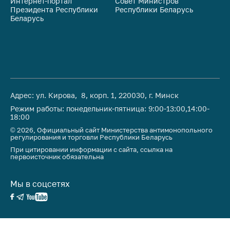
Интернет-портал
Совет Министров
Со
Важное на сайте
Президента Республики
Республики Беларусь
На
Беларусь
Ре
Сообщить о росте
цен
Ценообразование
на лекарственные
средства, изделия
медицинского
Адрес: ул. Кирова, 8, корп. 1, 220030, г. Минск
назначения и
медицинскую
Режим работы: понедельник-пятница: 9:00-13:00,14:00-
18:00
технику
© 2026, Официальный сайт Министерства антимонопольного
Решение Комиссии
регулирования и торговли Республики Беларусь
по установлению
При цитировании информации с сайта, ссылка на
первоисточник обязательна
факта нарушения
(отсутствия)
нарушения
Мы в соцсетях
антимонопольного
законодательства
Предостережения и