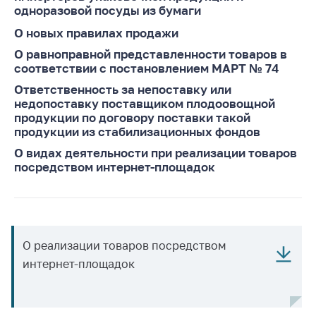
деятельность в
одноразовой посуды из бумаги
Республике
Беларусь
О новых правилах продажи
О равноправной представленности товаров в
Защита
соответствии с постановлением МАРТ № 74
персональных
данных
Ответственность за непоставку или
недопоставку поставщиком плодоовощной
Новости
продукции по договору поставки такой
продукции из стабилизационных фондов
Обратиться в МАРТ
О видах деятельности при реализации товаров
посредством интернет-площадок
Личный прием
граждан и юр. лиц
Прямaя телефоннaя
линия
О реализации товаров посредством
Горячая линия
интернет-площадок
Электронные
обращения