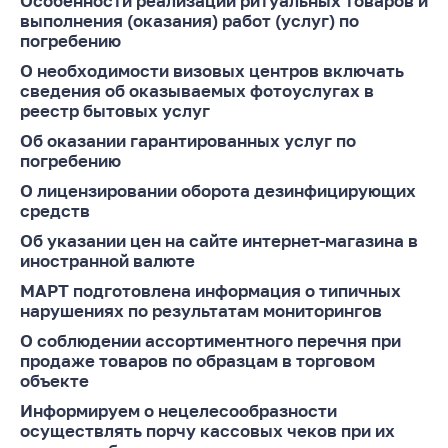
Особенности реализации ритуальных товаров и
выполнения (оказания) работ (услуг) по
Белорусская
погребению
универсальная
товарная биржа
О необходимости визовых центров включать
сведения об оказываемых фотоуслугах в
Общественная
реестр бытовых услуг
жизнь
Об оказании гарантированных услуг по
Идеологическая
погребению
работа
О лицензировании оборота дезинфицирующих
средств
Официальные
геральдические
Об указании цен на сайте интернет-магазина в
символы
иностранной валюте
МАРТ подготовлена информация о типичных
5 лет МАРТ
нарушениях по результатам мониторингов
Деятельность
О соблюдении ассортиментного перечня при
продаже товаров по образцам в торговом
Ценовая политика
объекте
Антимонопольное
Информируем о нецелесообразности
регулирование и
осуществлять порчу кассовых чеков при их
конкуренция