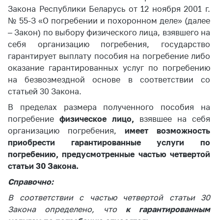
Закона Республики Беларусь от 12 ноября 2001 г.
Торговля и услуги
№ 55-З «О погребении и похоронном деле» (далее
Регулирование и
– Закон) по выбору физического лица, взявшего на
контроль закупок
себя организацию погребения, государство
гарантирует выплату пособия на погребение либо
Защита прав
оказание гарантированных услуг по погребению
потребителей
на безвозмездной основе в соответствии со
Регулирование
статьей 30 Закона.
рекламной
В пределах размера полученного пособия на
деятельности
погребение
физическое лицо,
взявшее на себя
Международное
организацию погребения,
имеет возможность
сотрудничество
приобрести гарантированные услуги по
Применение мер
погребению, предусмотренные частью четвертой
нетарифного
статьи 30 Закона.
регулирования
Справочно:
Биржевая торговля
В соответствии с частью четвертой статьи 30
Закона определено, что
к гарантированным
Выставочная