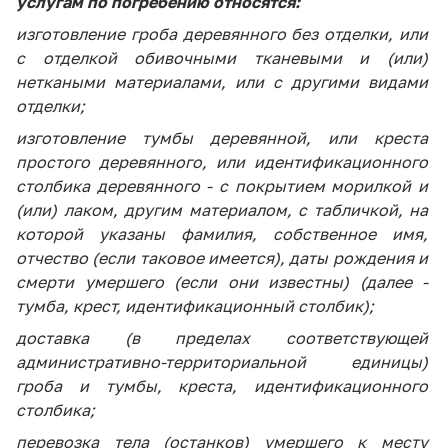
деятельность в
услугам по погребению относятся:
Республике
изготовление гроба деревянного без отделки, или
Беларусь
с отделкой обивочными тканевыми и (или)
Защита
неткаными материалами, или с другими видами
персональных
отделки;
данных
изготовление тумбы деревянной, или креста
Новости
простого деревянного, или идентификационного
столбика деревянного - с покрытием морилкой и
(или) лаком, другим материалом, с табличкой, на
Обратиться в МАРТ
которой указаны фамилия, собственное имя,
Личный прием
отчество (если таковое имеется), даты рождения и
граждан и юр. лиц
смерти умершего (если они известны) (далее -
Прямaя телефоннaя
тумба, крест, идентификационный столбик);
линия
доставка (в пределах соответствующей
Горячая линия
административно-территориальной единицы)
гроба и тумбы, креста, идентификационного
Электронные
столбика;
обращения
перевозка тела (останков) умершего к месту