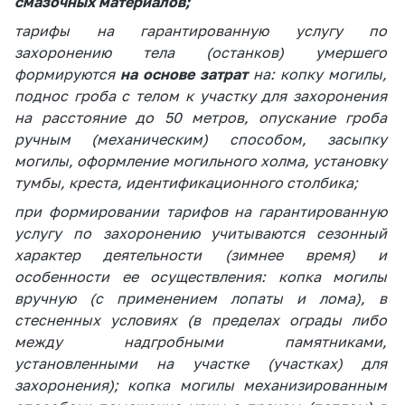
смазочных материалов;
Важное на сайте
тарифы на гарантированную услугу по
Сообщить о росте
захоронению тела (останков) умершего
цен
формируются
на основе затрат
на: копку могилы,
Ценообразование
поднос гроба с телом к участку для захоронения
на лекарственные
на расстояние до 50 метров, опускание гроба
средства, изделия
ручным (механическим) способом, засыпку
медицинского
могилы, оформление могильного холма, установку
назначения и
тумбы, креста, идентификационного столбика;
медицинскую
технику
при формировании тарифов на гарантированную
услугу по захоронению учитываются сезонный
Решение Комиссии
характер деятельности (зимнее время) и
по установлению
особенности ее осуществления: копка могилы
факта нарушения
вручную (с применением лопаты и лома), в
(отсутствия)
нарушения
стесненных условиях (в пределах ограды либо
антимонопольного
между надгробными памятниками,
законодательства
установленными на участке (участках) для
захоронения); копка могилы механизированным
Предостережения и