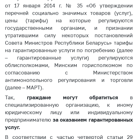
от 17 января 2014 г. № 35 «Об утверждении
Белорусская
универсальная
перечней социально значимых товаров (услуг),
товарная биржа
цены (тарифы) на которые регулируются
государственными органами, и признании
Общественная
утратившими силу некоторых постановлений
жизнь
Совета Министров Республики Беларусь» тарифы
Идеологическая
на гарантированные услуги по погребению (далее
работа
– гарантированные услуги) регулируются
облисполкомами, Минским горисполкомом по
Официальные
геральдические
согласованию с Министерством
символы
антимонопольного регулирования и торговли
(далее – МАРТ).
5 лет МАРТ
Так,
граждане могут обратиться
в
Деятельность
специализированную организацию, к иному
юридическому лицу или индивидуальному
Ценовая политика
предпринимателю
за оказанием гарантированных
Антимонопольное
услуг.
регулирование и
конкуренция
В соответствии с частью четвертой статьи 29