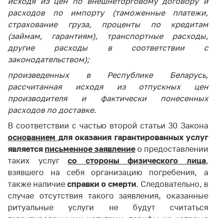
исходя из цен по внешнеторговому договору и
антимонопольного
расходов по импорту (таможенные платежи,
регулирования и
конкурентной
страхование груза, проценты по кредитам
политики
(займам, гарантиям), транспортные расходы,
другие расходы в соответствии с
законодательством);
произведенных в Республике Беларусь,
рассчитанная исходя из отпускных цен
производителя и фактически понесенных
расходов по доставке.
В соответствии с частью второй статьи 30 Закона
основанием
для оказания гарантированных услуг
является
письменное заявление
о предоставлении
таких услуг
со стороны физического лица
,
взявшего на себя организацию погребения, а
также наличие
справки о смерти
. Следовательно, в
случае отсутствия такого заявления, оказанные
ритуальные услуги не будут считаться