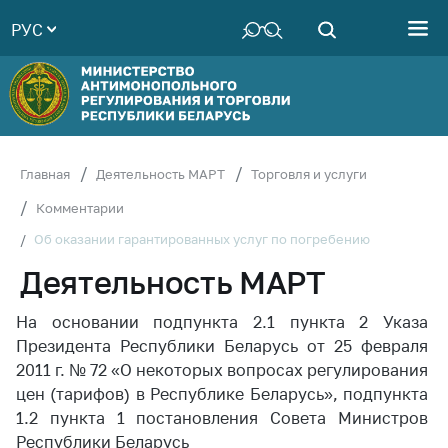
РУС
Министерство
Руководство
Структура
Министерства
Территориальные
Главная
Деятельность МАРТ
Торговля и услуги
органы
Комментарии
Законодательство
Об оказании гарантированных услуг по погребению
Антикоррупционная
Деятельность МАРТ
деятельность
Общественно-
На основании подпункта 2.1 пункта 2 Указа
консультативный
Президента Республики Беларусь от 25 февраля
совет
2011 г. № 72 «О некоторых вопросах регулирования
цен (тарифов) в Республике Беларусь», подпункта
Соискателям
1.2 пункта 1 постановления Совета Министров
Награждения
Республики Беларусь