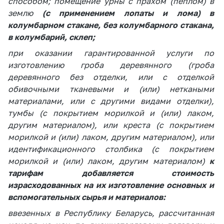
способом; помещение урны с прахом (пеплом) в
предупреждения
землю
(с применением лопаты и лома) в
Общественное
колумбарном стакане, без колумбарного стакана,
обсуждение
в колумбарий, склеп;
проектов
при оказании гарантированной услуги по
Маркировка
изготовлению гроба деревянного (гроба
товаров
деревянного без отделки, или с отделкой
Упрощение условий
обивочными тканевыми и (или) неткаными
ведения бизнеса
материалами, или с другими видами отделки),
тумбы (с покрытием морилкой и (или) лаком,
Рекомендации по
другим материалом), или креста (с покрытием
предотвращению
распространения
морилкой и (или) лаком, другим материалом), или
COVID-19 для
идентификационного столбика (с покрытием
субъектов торговли,
морилкой и (или) лаком, другим материалом)
к
общественного
тарифам добавляется стоимость
питания, бытового
израсходованных на их изготовление основных и
обслуживания
вспомогательных сырья и материалов:
Обучение по
ввезенных в Республику Беларусь, рассчитанная
вопросам