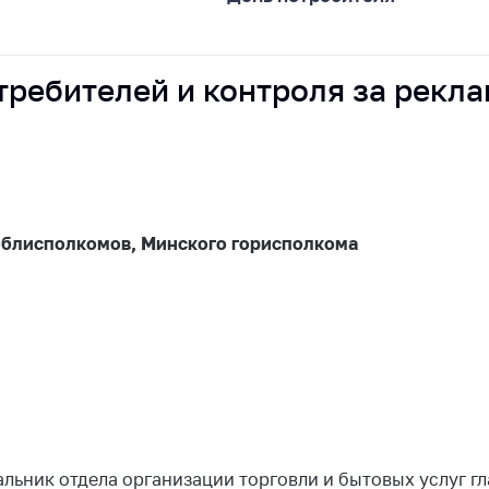
ты
 и режим
ты
ребителей и контроля за рекла
мная
стра
ая линия
с-служба
облисполкомов, Минского горисполкома
стоящий
дарственный
н
на сайте
ить о росте
образование
льник отдела организации торговли и бытовых услуг г
карственные