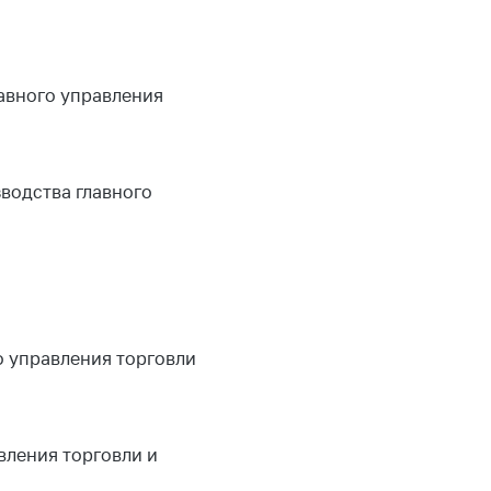
авного управления
водства главного
о управления торговли
вления торговли и