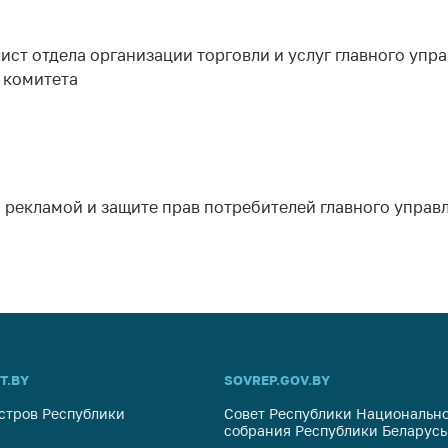
тики
ст отдела организации торговли и услуг главного упра
 комитета
 рекламой и защите прав потребителей главного управл
T.BY
SOVREP.GOV.BY
стров Республики
Совет Республики Национально
собрания Республики Беларусь