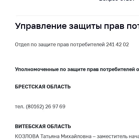
Награждения
Контак
Белорусская
Адрес
универсальная
рабо
Управление защиты прав пот
товарная биржа
Прие
Общественная
Мини
Отдел по защите прав потребителей 241 42 02
жизнь
Горяч
Идеологическая
работа
Прес
Уполномоченные по защите прав потребителей 
Официальные
Выше
геральдические
госу
БРЕСТСКАЯ ОБЛАСТЬ
символы
орга
5 лет МАРТ
Важное 
тел. (80162) 26 97 69
Сообщ
Деятельность
цен
Ценовая политика
ВИТЕБСКАЯ ОБЛАСТЬ
Цено
Антимонопольное
КОЗЛОВА Татьяна Михайловна – заместитель нача
на ле