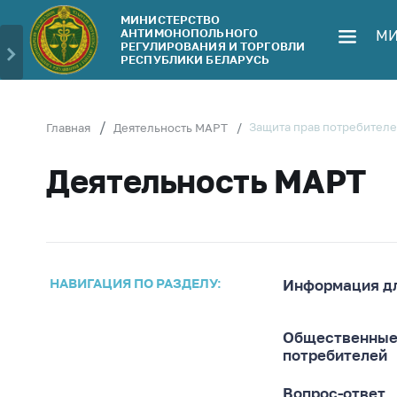
МИНИСТЕРСТВО
АНТИМОНОПОЛЬНОГО
МИ
Министерство
Обрати
РЕГУЛИРОВАНИЯ И ТОРГОВЛИ
РЕСПУБЛИКИ БЕЛАРУСЬ
Руководство
Личн
гражд
Структура
Министерства
Прям
Защита прав потребител
Главная
Деятельность МАРТ
телеф
Территориальные
Деятельность МАРТ
органы
Горяч
Законодательство
Элек
обра
Антикоррупционная
деятельность
Сообщ
цен н
НАВИГАЦИЯ ПО РАЗДЕЛУ:
Информация дл
Общественно-
консультативный
Сообщ
совет
цен н
Общественные
меди
потребителей
Соискателям
изде
Вопрос-ответ