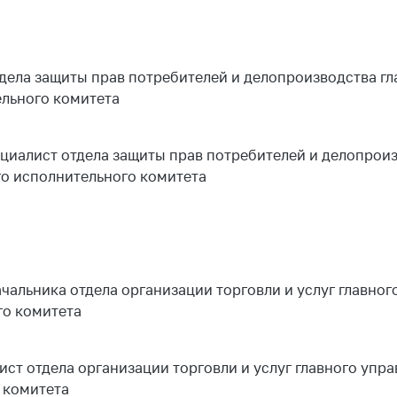
ировка
ров
щение
ий ведения
дела защиты прав потребителей и делопроизводства гл
еса
ельного комитета
мендации по
отвращению
иалист отдела защиты прав потребителей и делопроиз
ространения
го исполнительного комитета
-19 для
ктов
вли,
ственного
ия, бытового
уживания
альника отдела организации торговли и услуг главног
го комитета
ение по
осам
монопольного
т отдела организации торговли и услуг главного упра
ирования и
 комитета
урентной