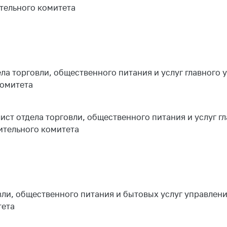
ительного комитета
тва, изделия
цинского
чения и
цинскую
ку
ние Комиссии
а торговли, общественного питания и услуг главного 
тановлению
комитета
а нарушения
тствия)
шения
т отдела торговли, общественного питания и услуг г
монопольного
ительного комитета
одательства
остережения
едупреждения
ственное
ли, общественного питания и бытовых услуг управлени
ждение
тета
ктов