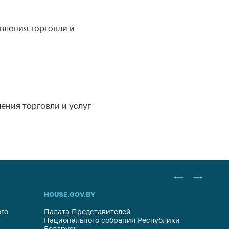
вления торговли и
ения торговли и услуг
HOUSE.GOV.BY
ОБРАЩ
го
Палата Представителей
Госуда
Национального собрания Республики
респуб
Беларусь
систем