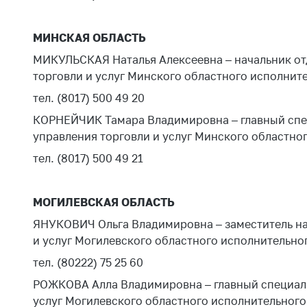
Марк
това
Выставочная
деятельность в
МИНСКАЯ ОБЛАСТЬ
Упро
Республике
услов
МИКУЛЬСКАЯ Наталья Алексеевна – начальник от
Беларусь
бизн
торговли и услуг Минского областного исполнит
Защита
Реко
тел. (8017) 500 49 20
персональных
пред
КОРНЕЙЧИК Тамара Владимировна – главный спец
данных
расп
управления торговли и услуг Минского областно
COVID
Новости
субъе
тел. (8017) 500 49 21
торго
обще
МОГИЛЕВСКАЯ ОБЛАСТЬ
питан
обсл
ЯНУКОВИЧ Ольга Владимировна – заместитель нач
и услуг Могилевского областного исполнительно
Обуч
вопр
тел. (80222) 75 25 60
анти
РОЖКОВА Алла Владимировна – главный специалис
регул
услуг Могилевского областного исполнительного
конк