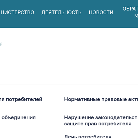
ОБРА
НИСТЕРСТВО
ДЕЯТЕЛЬНОСТЬ
НОВОСТИ
ться в МАРТ
М
ый прием
ан и юр. лиц
aя
ей
оннaя линия
ая линия
тронные
щения
ить о росте
а товары
я потребителей
Нормативные правовые ак
ить о росте
а лекарства и
 объединения
Нарушение законодательст
цинские
защите прав потребителя
лия
День потребителя