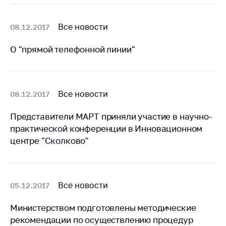
Сообщить о росте
цен на товары
Все новости
08.12.2017
Сообщить о росте
цен на лекарства и
О "прямой телефонной линии"
медицинские
изделия
Контакты
Все новости
08.12.2017
Адрес и режим
работы
Представители МАРТ приняли участие в научно-
Приемная
практической конференции в Инновационном
Министра
центре "Сколково"
Горячая линия
Пресс-служба
Все новости
05.12.2017
Вышестоящий
государственный
Министерством подготовлены методические
орган
рекомендации по осуществлению процедур