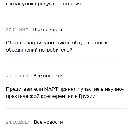
госзакупок продуктов питания
Важное на сайте
Сообщить о росте
цен
Все новости
27.11.2017
Ценообразование
на лекарственные
Об аттестации работников общественных
средства, изделия
объединений потребителей
медицинского
назначения и
медицинскую
технику
Все новости
20.11.2017
Решение Комиссии
по установлению
Представители МАРТ приняли участие в научно-
факта нарушения
практической конференции в Грузии
(отсутствия)
нарушения
антимонопольного
законодательства
Все новости
24.10.2017
Предостережения и