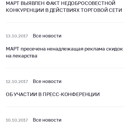
предупреждения
МАРТ ВЫЯВЛЕН ФАКТ НЕДОБРОСОВЕСТНОЙ
КОНКУРЕНЦИИ В ДЕЙСТВИЯХ ТОРГОВОЙ СЕТИ
Общественное
обсуждение
проектов
Маркировка
Все новости
13.10.2017
товаров
МАРТ пресечена ненадлежащая реклама скидок
Упрощение условий
на лекарства
ведения бизнеса
Рекомендации по
предотвращению
распространения
Все новости
12.10.2017
COVID-19 для
субъектов торговли,
ОБ УЧАСТИИ В ПРЕСС-КОНФЕРЕНЦИИ
общественного
питания, бытового
обслуживания
Обучение по
Все новости
10.10.2017
вопросам