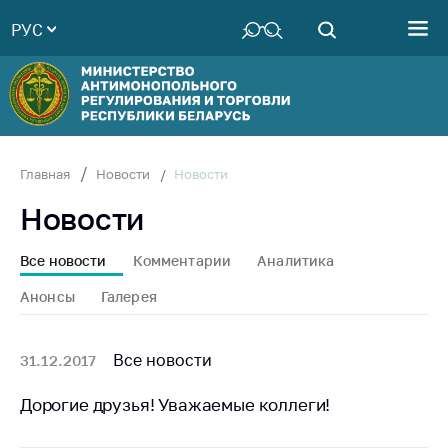
РУС
Министерство
Руководство
Структура
Министерства
Территориальные
Новости
Главная
Новости
органы
Новости
Законодательство
Антикоррупционная
Все новости
Комментарии
Аналитика
деятельность
Анонсы
Галерея
Общественно-
консультативный
совет
Все новости
31.12.2017
Соискателям
Дорогие друзья! Уважаемые коллеги!
Награждения