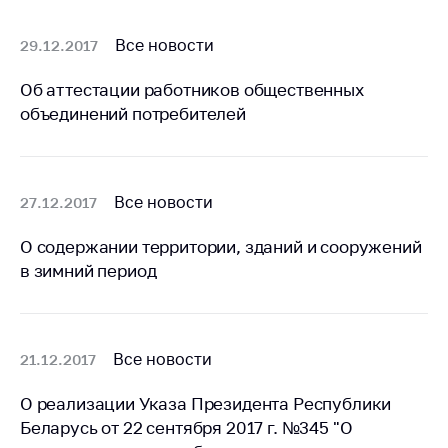
Белорусская
универсальная
Все новости
29.12.2017
товарная биржа
Об аттестации работников общественных
Общественная
объединений потребителей
жизнь
Идеологическая
работа
Все новости
27.12.2017
Официальные
геральдические
О содержании территории, зданий и сооружений
символы
в зимний период
5 лет МАРТ
Деятельность
Все новости
21.12.2017
Ценовая политика
Антимонопольное
О реализации Указа Президента Республики
регулирование и
Беларусь от 22 сентября 2017 г. №345 "О
конкуренция