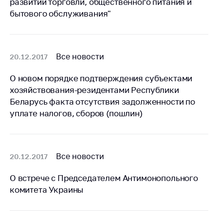
развитии торговли, общественного питания и
бытового обслуживания"
Торговля и услуги
Регулирование и
контроль закупок
Все новости
20.12.2017
Защита прав
потребителей
О новом порядке подтверждения субъектами
Регулирование
хозяйствования-резидентами Республики
рекламной
Беларусь факта отсутствия задолженности по
деятельности
уплате налогов, сборов (пошлин)
Международное
сотрудничество
Применение мер
Все новости
20.12.2017
нетарифного
регулирования
О встрече с Председателем Антимонопольного
комитета Украины
Биржевая торговля
Выставочная