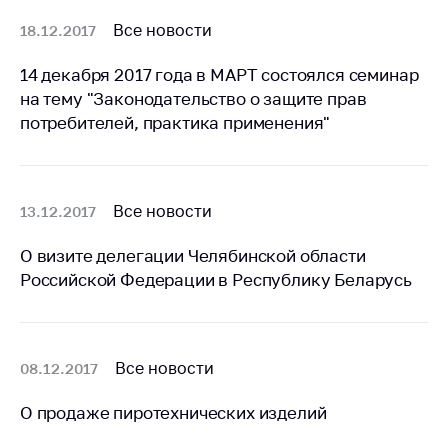
деятельность в
Республике
Все новости
18.12.2017
Беларусь
14 декабря 2017 года в МАРТ состоялся семинар
Защита
на тему "Законодательство о защите прав
персональных
данных
потребителей, практика применения"
Новости
Все новости
13.12.2017
Обратиться в МАРТ
Личный прием
О визите делегации Челябинской области
граждан и юр. лиц
Российской Федерации в Республику Беларусь
Прямaя телефоннaя
линия
Горячая линия
Все новости
08.12.2017
Электронные
О продаже пиротехнических изделий
обращения