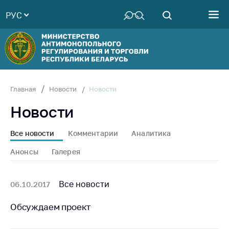
РУС
Министерство
Руководство
Структура
Министерства
Территориальные
Новости
Главная
Новости
органы
Новости
Законодательство
Антикоррупционная
Все новости
Комментарии
Аналитика
деятельность
Анонсы
Галерея
Общественно-
консультативный
совет
Все новости
06.10.2017
Соискателям
Обсуждаем проект
Награждения