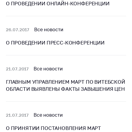
О ПРОВЕДЕНИИ ОНЛАЙН-КОНФЕРЕНЦИИ
Важное на сайте
Сообщить о росте
цен
Все новости
26.07.2017
Ценообразование
на лекарственные
О ПРОВЕДЕНИИ ПРЕСС-КОНФЕРЕНЦИИ
средства, изделия
медицинского
назначения и
медицинскую
технику
Все новости
21.07.2017
Решение Комиссии
ГЛАВНЫМ УПРАВЛЕНИЕМ МАРТ ПО ВИТЕБСКОЙ
по установлению
ОБЛАСТИ ВЫЯВЛЕНЫ ФАКТЫ ЗАВЫШЕНИЯ ЦЕН
факта нарушения
(отсутствия)
нарушения
антимонопольного
Все новости
21.07.2017
законодательства
Предостережения и
О ПРИНЯТИИ ПОСТАНОВЛЕНИЯ МАРТ