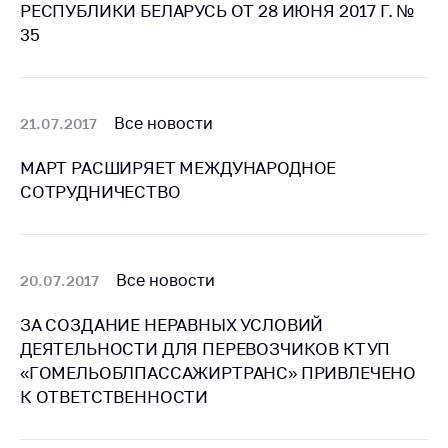
предупреждения
РЕСПУБЛИКИ БЕЛАРУСЬ ОТ 28 ИЮНЯ 2017 Г. №
35
Общественное
обсуждение
проектов
Маркировка
Все новости
21.07.2017
товаров
МАРТ РАСШИРЯЕТ МЕЖДУНАРОДНОЕ
Упрощение условий
СОТРУДНИЧЕСТВО
ведения бизнеса
Рекомендации по
предотвращению
распространения
Все новости
20.07.2017
COVID-19 для
субъектов торговли,
ЗА СОЗДАНИЕ НЕРАВНЫХ УСЛОВИЙ
общественного
ДЕЯТЕЛЬНОСТИ ДЛЯ ПЕРЕВОЗЧИКОВ КТУП
питания, бытового
«ГОМЕЛЬОБЛПАССАЖИРТРАНС» ПРИВЛЕЧЕНО
обслуживания
К ОТВЕТСТВЕННОСТИ
Обучение по
вопросам