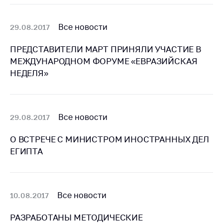
деятельность в
Республике
Беларусь
Все новости
29.08.2017
Защита
ПРЕДСТАВИТЕЛИ МАРТ ПРИНЯЛИ УЧАСТИЕ В
персональных
данных
МЕЖДУНАРОДНОМ ФОРУМЕ «ЕВРАЗИЙСКАЯ
НЕДЕЛЯ»
Новости
Обратиться в МАРТ
Все новости
29.08.2017
Личный прием
граждан и юр. лиц
О ВСТРЕЧЕ С МИНИСТРОМ ИНОСТРАННЫХ ДЕЛ
Прямaя телефоннaя
ЕГИПТА
линия
Горячая линия
Все новости
10.08.2017
Электронные
обращения
РАЗРАБОТАНЫ МЕТОДИЧЕСКИЕ