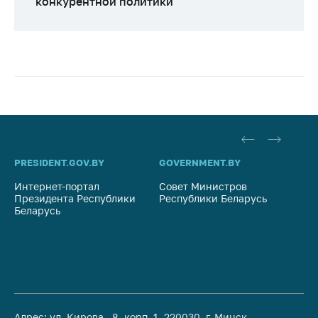
конкурентной политики
PRESIDENT.GOV.BY
GOVERNMENT.BY
SO
Интернет-портал
Совет Министров
Со
Президента Республики
Республики Беларусь
На
Беларусь
Ре
Адрес: ул. Кирова, 8, корп. 1, 220030, г. Минск