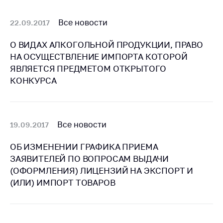
Белорусская
универсальная
Все новости
22.09.2017
товарная биржа
О ВИДАХ АЛКОГОЛЬНОЙ ПРОДУКЦИИ, ПРАВО
Общественная
НА ОСУЩЕСТВЛЕНИЕ ИМПОРТА КОТОРОЙ
жизнь
ЯВЛЯЕТСЯ ПРЕДМЕТОМ ОТКРЫТОГО
Идеологическая
КОНКУРСА
работа
Официальные
геральдические
Все новости
19.09.2017
символы
5 лет МАРТ
ОБ ИЗМЕНЕНИИ ГРАФИКА ПРИЕМА
ЗАЯВИТЕЛЕЙ ПО ВОПРОСАМ ВЫДАЧИ
Деятельность
(ОФОРМЛЕНИЯ) ЛИЦЕНЗИЙ НА ЭКСПОРТ И
Ценовая политика
(ИЛИ) ИМПОРТ ТОВАРОВ
Антимонопольное
регулирование и
конкуренция