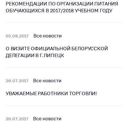
Сообщить о росте
РЕКОМЕНДАЦИИ ПО ОРГАНИЗАЦИИ ПИТАНИЯ
цен на товары
ОБУЧАЮЩИХСЯ В 2017/2018 УЧЕБНОМ ГОДУ
Сообщить о росте
цен на лекарства и
медицинские
изделия
Все новости
03.08.2017
Контакты
О ВИЗИТЕ ОФИЦИАЛЬНОЙ БЕЛОРУССКОЙ
ДЕЛЕГАЦИИ В Г.ЛИПЕЦК
Адрес и режим
работы
Приемная
Министра
Все новости
28.07.2017
Горячая линия
УВАЖАЕМЫЕ РАБОТНИКИ ТОРГОВЛИ!
Пресс-служба
Вышестоящий
государственный
Все новости
26.07.2017
орган