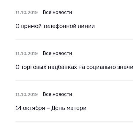
Марк
това
Выставочная
Все новости
11.10.2019
деятельность в
Упро
Республике
услов
О прямой телефонной линии
Беларусь
бизн
Защита
Реко
персональных
пред
данных
Все новости
11.10.2019
расп
COVID
Новости
О торговых надбавках на социально знач
субъе
торго
обще
питан
Все новости
11.10.2019
обсл
Обуч
14 октября – День матери
вопр
анти
регул
конк