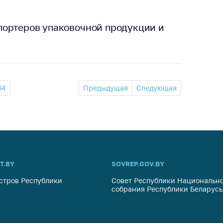
портеров упаковочной продукции и
64
Предыдущая
Следующая
T.BY
SOVREP.GOV.BY
стров Республики
Совет Республики Национально
собрания Республики Беларусь