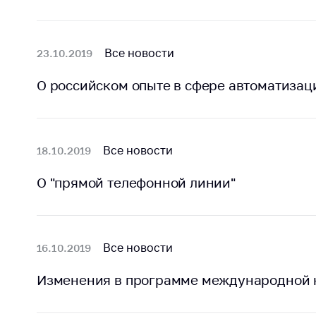
регулирование и
средс
конкуренция
меди
назна
Торговля и услуги
Все новости
23.10.2019
меди
Регулирование и
техни
О российском опыте в сфере автоматизац
контроль закупок
Реше
Защита прав
по ус
потребителей
факт
(отсу
Все новости
18.10.2019
Регулирование
нару
рекламной
анти
О "прямой телефонной линии"
деятельности
закон
Международное
Пред
сотрудничество
и пр
Все новости
16.10.2019
Применение мер
Обще
нетарифного
обсу
Изменения в программе международной
регулирования
прое
Биржевая торговля