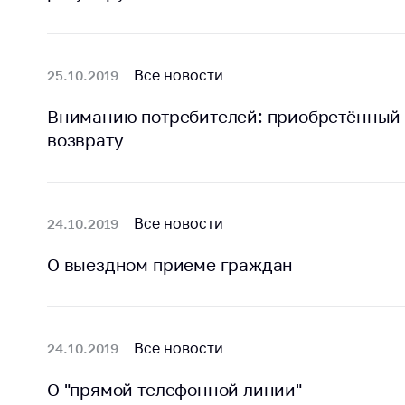
Награждения
Контак
Белорусская
Адрес
универсальная
рабо
Все новости
25.10.2019
товарная биржа
Прие
Общественная
Вниманию потребителей: приобретённый 
Мини
жизнь
возврату
Горяч
Идеологическая
работа
Прес
Официальные
Выше
Все новости
24.10.2019
геральдические
госу
символы
орга
О выездном приеме граждан
5 лет МАРТ
Важное 
Сообщ
Деятельность
цен
Все новости
24.10.2019
Ценовая политика
Цено
О "прямой телефонной линии"
Антимонопольное
на ле