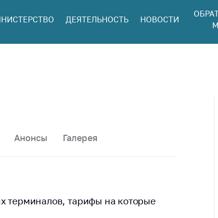
ОБРА
НИСТЕРСТВО
ДЕЯТЕЛЬНОСТЬ
НОВОСТИ
ться в МАРТ
М
ый прием
ан и юр. лиц
aя
оннaя линия
ая линия
тронные
щения
Анонсы
Галерея
ить о росте
а товары
ить о росте
а лекарства и
цинские
х терминалов, тарифы на которые
лия