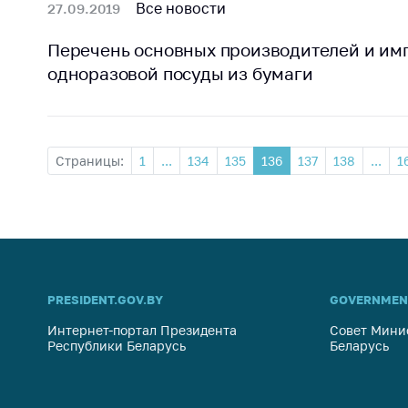
Все новости
27.09.2019
Перечень основных производителей и им
одноразовой посуды из бумаги
Страницы:
1
...
134
135
136
137
138
...
1
PRESIDENT.GOV.BY
GOVERNMEN
Интернет-портал Президента
Совет Мини
Республики Беларусь
Беларусь