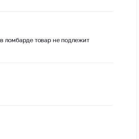
ты
 и режим
ты
мная
в ломбарде товар не подлежит
стра
ая линия
с-служба
стоящий
дарственный
н
на сайте
ить о росте
образование
карственные