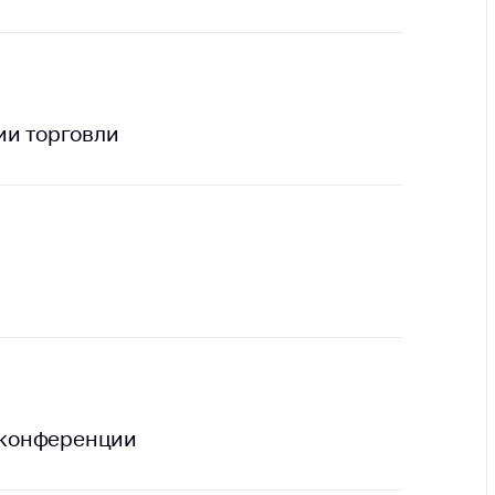
тва, изделия
цинского
чения и
цинскую
ку
ии торговли
ние Комиссии
тановлению
а нарушения
тствия)
шения
монопольного
одательства
остережения
едупреждения
ственное
ждение
 конференции
ктов