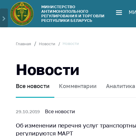
МИНИСТЕРСТВО
АНТИМОНОПОЛЬНОГО
МИ
Министерство
Обрати
РЕГУЛИРОВАНИЯ И ТОРГОВЛИ
РЕСПУБЛИКИ БЕЛАРУСЬ
Руководство
Личн
гражд
Структура
Министерства
Прям
Новости
Главная
Новости
телеф
Территориальные
органы
Горяч
Новости
Законодательство
Элек
обра
Антикоррупционная
Все новости
Комментарии
Аналитика
деятельность
Сообщ
цен н
Общественно-
консультативный
Сообщ
Все новости
29.10.2019
совет
цен н
меди
Об изменении перечня услуг транспортны
Соискателям
изде
регулируются МАРТ