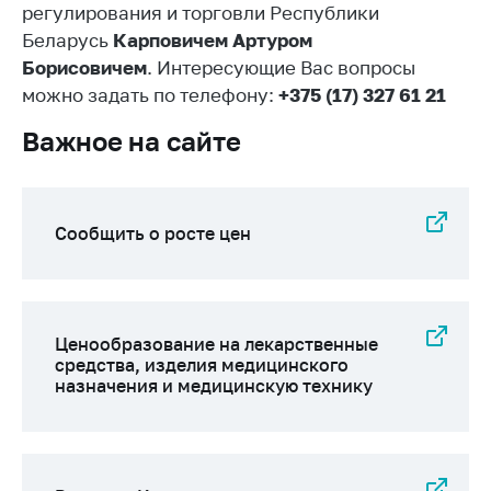
регулирования и торговли Республики
Белорусская
Беларусь
Карповичем Артуром
универсальная
Борисовичем
. Интересующие Вас вопросы
товарная биржа
можно задать по телефону:
+375 (17) 327 61 21
Общественная
жизнь
Важное на сайте
Идеологическая
работа
Официальные
Сообщить о росте цен
геральдические
символы
5 лет МАРТ
Ценообразование на лекарственные
Деятельность
средства, изделия медицинского
назначения и медицинскую технику
Ценовая политика
Антимонопольное
регулирование и
конкуренция