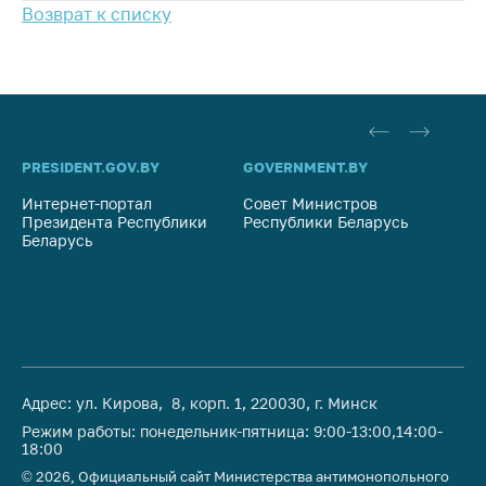
Сообщить о росте
Возврат к списку
цен на товары
Сообщить о росте
цен на лекарства и
медицинские
изделия
PRESIDENT.GOV.BY
GOVERNMENT.BY
SO
Контакты
Интернет-портал
Совет Министров
Со
Адрес и режим
Президента Республики
Республики Беларусь
На
работы
Беларусь
Ре
Приемная
Министра
Горячая линия
Пресс-служба
Адрес: ул. Кирова, 8, корп. 1, 220030, г. Минск
Вышестоящий
Режим работы: понедельник-пятница: 9:00-13:00,14:00-
государственный
18:00
орган
© 2026, Официальный сайт Министерства антимонопольного