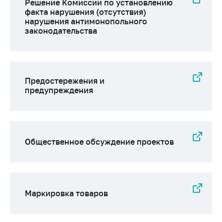
Решение Комиссии по установлению
факта нарушения (отсутствия)
Торговля и услуги
нарушения антимонопольного
законодательства
Регулирование и
контроль закупок
Защита прав
потребителей
Предостережения и
Регулирование
предупреждения
рекламной
деятельности
Международное
сотрудничество
Общественное обсуждение проектов
Применение мер
нетарифного
регулирования
Маркировка товаров
Биржевая торговля
Выставочная