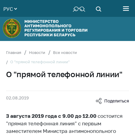
РУС
Министерство
Руководство
Структура
Министерства
Территориальные
Главная
Новости
Все новости
органы
О "прямой телефонной линии"
Законодательство
О "прямой телефонной линии"
Антикоррупционная
деятельность
Общественно-
02.08.2019
Поделиться
консультативный
совет
3 августа 2019 года с 9.00 до 12.00
состоится
Соискателям
"прямая телефонная линия" с первым
Награждения
заместителем Министра антимонопольного