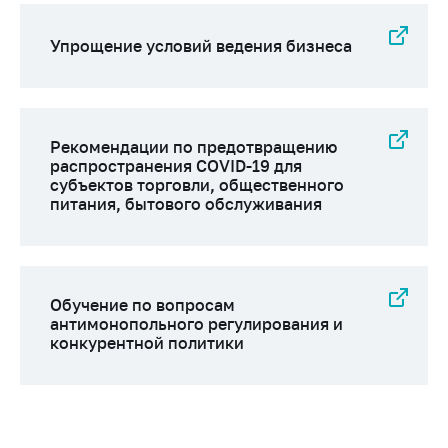
деятельность в
Республике
Беларусь
Упрощение условий ведения бизнеса
Защита
персональных
данных
Рекомендации по предотвращению
Новости
распространения COVID-19 для
субъектов торговли, общественного
питания, бытового обслуживания
Обратиться в МАРТ
Личный прием
граждан и юр. лиц
Прямaя телефоннaя
Обучение по вопросам
линия
антимонопольного регулирования и
конкурентной политики
Горячая линия
Электронные
обращения