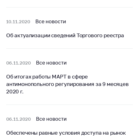
Белорусская
универсальная
товарная биржа
Все новости
10.11.2020
Общественная
Об актуализации сведений Торгового реестра
жизнь
Идеологическая
работа
Все новости
06.11.2020
Официальные
геральдические
Об итогах работы МАРТ в сфере
символы
антимонопольного регулирования за 9 месяцев
5 лет МАРТ
2020 г.
Деятельность
Ценовая политика
Все новости
06.11.2020
Антимонопольное
регулирование и
Обеспечены равные условия доступа на рынок
конкуренция