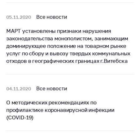
деятельность в
Республике
Беларусь
Все новости
05.11.2020
Защита
МАРТ установлены признаки нарушения
персональных
данных
законодательства монополистом, занимающим
доминирующее положение на товарном рынке
Новости
услуг по сбору и вывозу твердых коммунальных
отходов в географических границах г.Витебска
Обратиться в МАРТ
Личный прием
граждан и юр. лиц
Все новости
04.11.2020
Прямaя телефоннaя
линия
О методических рекомендациях по
профилактике коронавирусной инфекции
Горячая линия
(COVID-19)
Электронные
обращения