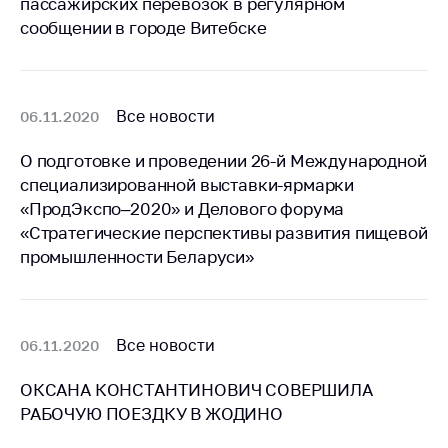
пассажирских перевозок в регулярном
сообщении в городе Витебске
Торговля и услуги
Регулирование и
контроль закупок
Все новости
06.11.2020
Защита прав
потребителей
О подготовке и проведении 26-й Международной
Регулирование
специализированной выставки-ярмарки
рекламной
«ПродЭкспо–2020» и Делового форума
деятельности
«Стратегические перспективы развития пищевой
промышленности Беларуси»
Международное
сотрудничество
Применение мер
нетарифного
Все новости
06.11.2020
регулирования
ОКСАНА КОНСТАНТИНОВИЧ СОВЕРШИЛА
Биржевая торговля
РАБОЧУЮ ПОЕЗДКУ В ЖОДИНО
Выставочная