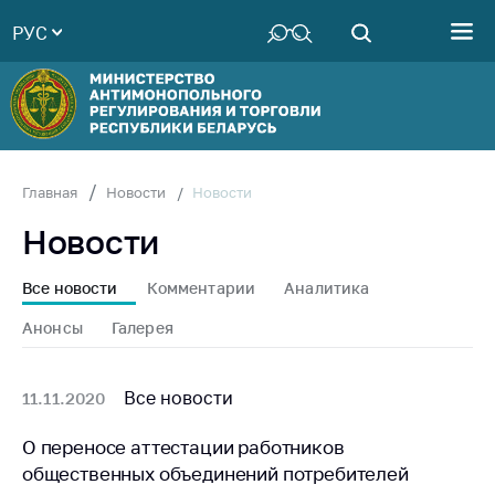
РУС
Министерство
Руководство
Структура
Министерства
Территориальные
Новости
Главная
Новости
органы
Новости
Законодательство
Антикоррупционная
Все новости
Комментарии
Аналитика
деятельность
Анонсы
Галерея
Общественно-
консультативный
совет
Все новости
11.11.2020
Соискателям
О переносе аттестации работников
общественных объединений потребителей
Награждения