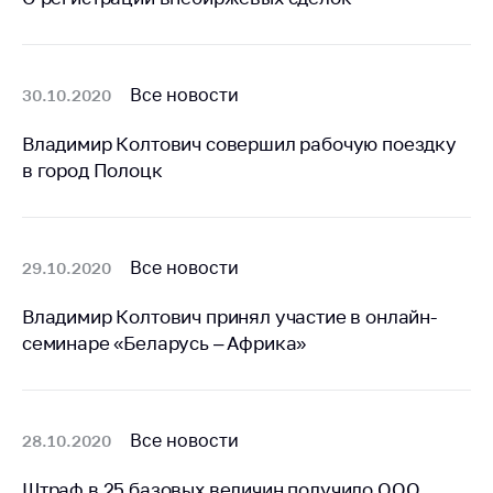
предупреждения
Общественное
обсуждение
проектов
Все новости
30.10.2020
Маркировка
Владимир Колтович совершил рабочую поездку
товаров
в город Полоцк
Упрощение условий
ведения бизнеса
Рекомендации по
Все новости
29.10.2020
предотвращению
распространения
Владимир Колтович принял участие в онлайн-
COVID-19 для
семинаре «Беларусь – Африка»
субъектов торговли,
общественного
питания, бытового
обслуживания
Все новости
28.10.2020
Обучение по
вопросам
Штраф в 25 базовых величин получило ООО