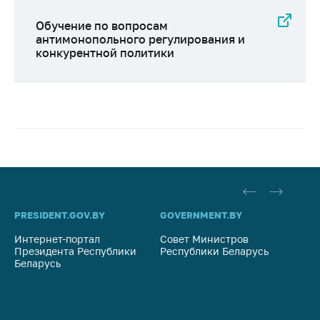
Обучение по вопросам
антимонопольного регулирования и
конкурентной политики
PRESIDENT.GOV.BY
GOVERNMENT.BY
SO
Интернет-портал
Совет Министров
Со
Президента Республики
Республики Беларусь
На
Беларусь
Ре