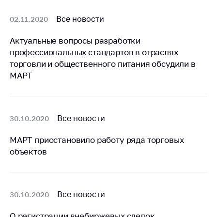
Важное на сайте
Все новости
02.11.2020
Сообщить о росте
цен
Актуальные вопросы разработки
Ценообразование
профессиональных стандартов в отраслях
на лекарственные
торговли и общественного питания обсудили в
средства, изделия
МАРТ
медицинского
назначения и
медицинскую
технику
Все новости
30.10.2020
Решение Комиссии
МАРТ приостановило работу ряда торговых
по установлению
факта нарушения
объектов
(отсутствия)
нарушения
антимонопольного
законодательства
Все новости
30.10.2020
Предостережения и
О регистрации внебиржевых сделок