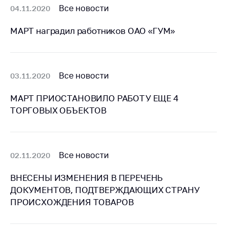
Сообщить о росте
Все новости
04.11.2020
цен на товары
МАРТ наградил работников ОАО «ГУМ»
Сообщить о росте
цен на лекарства и
медицинские
изделия
Все новости
03.11.2020
Контакты
МАРТ ПРИОСТАНОВИЛО РАБОТУ ЕЩЕ 4
Адрес и режим
ТОРГОВЫХ ОБЪЕКТОВ
работы
Приемная
Министра
Все новости
02.11.2020
Горячая линия
Пресс-служба
ВНЕСЕНЫ ИЗМЕНЕНИЯ В ПЕРЕЧЕНЬ
ДОКУМЕНТОВ, ПОДТВЕРЖДАЮЩИХ СТРАНУ
Вышестоящий
ПРОИСХОЖДЕНИЯ ТОВАРОВ
государственный
орган