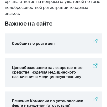
деятельность в
органа ответил на вопросы слушателей по теме
Республике
недобросовестной регистрации товарных
Беларусь
знаков.
Защита
Важное на сайте
персональных
данных
Новости
Сообщить о росте цен
Обратиться в МАРТ
Личный прием
граждан и юр. лиц
Ценообразование на лекарственные
Прямaя телефоннaя
средства, изделия медицинского
назначения и медицинскую технику
линия
Горячая линия
Электронные
обращения
Решение Комиссии по установлению
факта нарушения (отсутствия)