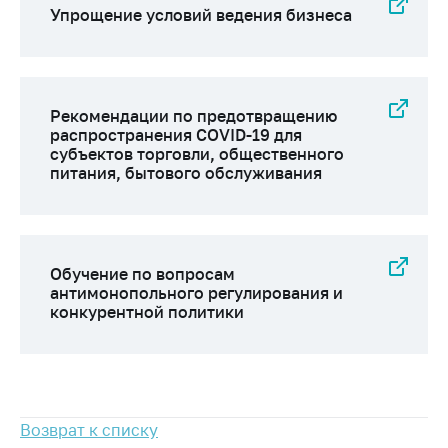
Упрощение условий ведения бизнеса
Важное на сайте
Сообщить о росте
цен
Ценообразование
Рекомендации по предотвращению
на лекарственные
распространения COVID-19 для
средства, изделия
субъектов торговли, общественного
медицинского
питания, бытового обслуживания
назначения и
медицинскую
технику
Решение Комиссии
Обучение по вопросам
по установлению
антимонопольного регулирования и
факта нарушения
конкурентной политики
(отсутствия)
нарушения
антимонопольного
законодательства
Предостережения и
Возврат к списку