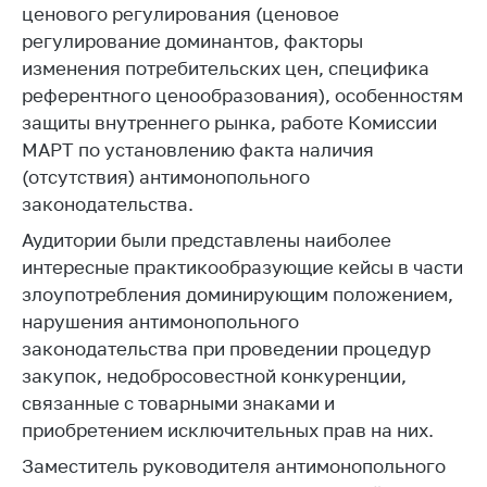
ценового регулирования (ценовое
Торговля и услуги
регулирование доминантов, факторы
изменения потребительских цен, специфика
Регулирование и
контроль закупок
референтного ценообразования), особенностям
защиты внутреннего рынка, работе Комиссии
Защита прав
МАРТ по установлению факта наличия
потребителей
(отсутствия) антимонопольного
Регулирование
законодательства.
рекламной
Аудитории были представлены наиболее
деятельности
интересные практикообразующие кейсы в части
Международное
злоупотребления доминирующим положением,
сотрудничество
нарушения антимонопольного
Применение мер
законодательства при проведении процедур
нетарифного
закупок, недобросовестной конкуренции,
регулирования
связанные с товарными знаками и
Биржевая торговля
приобретением исключительных прав на них.
Выставочная
Заместитель руководителя антимонопольного