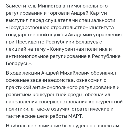
Заместитель Министра антимонопольного
Белорусская
универсальная
регулирования и торговли Андрей Картун
товарная биржа
выступил перед слушателями специальности
«Государственное строительство» Института
Общественная
государственной службы Академии управления
жизнь
при Президенте Республики Беларусь с
Идеологическая
лекцией на тему «Конкурентная политика и
работа
антимонопольное регулирование в Республике
Официальные
Беларусь».
геральдические
В ходе лекции Андрей Михайлович обозначил
символы
основные задачи ведомства, ознакомил с
5 лет МАРТ
практикой антимонопольного регулирования и
развитием конкурентной среды, обозначил
Деятельность
направления совершенствования конкурентной
Ценовая политика
политики, а также озвучил стратегические и
Антимонопольное
тактические цели работы МАРТ.
регулирование и
Наибольшее внимание было уделено аспектам
конкуренция