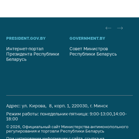
предупреждения
Общественное
обсуждение
проектов
Маркировка
PRESIDENT.GOV.BY
GOVERNMENT.BY
SO
товаров
Интернет-портал
Совет Министров
Со
Упрощение условий
Президента Республики
Республики Беларусь
На
Беларусь
Ре
ведения бизнеса
Рекомендации по
предотвращению
распространения
COVID-19 для
субъектов торговли,
общественного
Адрес: ул. Кирова, 8, корп. 1, 220030, г. Минск
питания, бытового
Режим работы: понедельник-пятница: 9:00-13:00,14:00-
обслуживания
18:00
© 2026, Официальный сайт Министерства антимонопольного
Обучение по
регулирования и торговли Республики Беларусь
вопросам
При цитировании информации с сайта, ссылка на