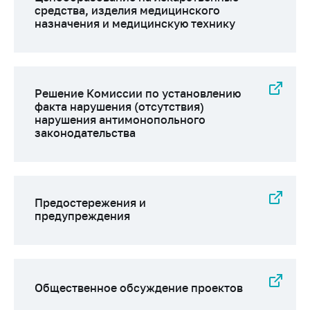
предупреждения
средства, изделия медицинского
назначения и медицинскую технику
Общественное
обсуждение
проектов
Маркировка
Решение Комиссии по установлению
товаров
факта нарушения (отсутствия)
Упрощение условий
нарушения антимонопольного
законодательства
ведения бизнеса
Рекомендации по
предотвращению
распространения
COVID-19 для
Предостережения и
предупреждения
субъектов торговли,
общественного
питания, бытового
обслуживания
Обучение по
Общественное обсуждение проектов
вопросам