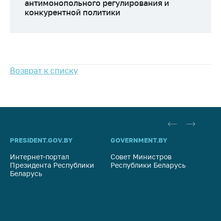
антимонопольного регулирования и
конкурентной политики
Возврат к списку
PRESIDENT.GOV.BY
GOVERNMENT.BY
SO
Интернет-портал
Совет Министров
Со
Президента Республики
Республики Беларусь
На
Беларусь
Ре