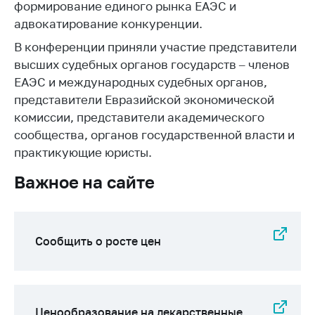
формирование единого рынка ЕАЭС и
Важное на сайте
адвокатирование конкуренции.
Сообщить о росте
В конференции приняли участие представители
цен
высших судебных органов государств – членов
Ценообразование
ЕАЭС и международных судебных органов,
на лекарственные
представители Евразийской экономической
средства, изделия
комиссии, представители академического
медицинского
назначения и
сообщества, органов государственной власти и
медицинскую
практикующие юристы.
технику
Важное на сайте
Решение Комиссии
по установлению
факта нарушения
(отсутствия)
Сообщить о росте цен
нарушения
антимонопольного
законодательства
Предостережения и
Ценообразование на лекарственные