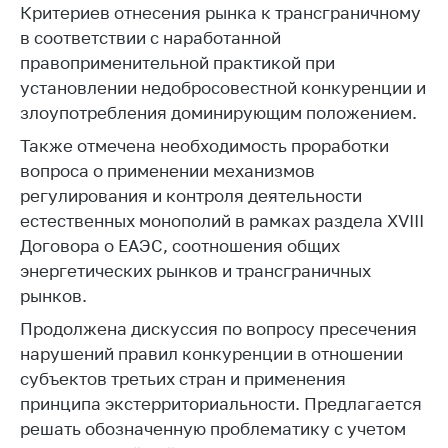
Критериев отнесения рынка к трансграничному
Торговля и услуги
в соответствии с наработанной
правоприменительной практикой при
Регулирование и
контроль закупок
установлении недобросовестной конкуренции и
злоупотребления доминирующим положением.
Защита прав
потребителей
Также отмечена необходимость проработки
вопроса о применении механизмов
Регулирование
регулирования и контроля деятельности
рекламной
естественных монополий в рамках раздела XVIII
деятельности
Договора о ЕАЭС, соотношения общих
Международное
энергетических рынков и трансграничных
сотрудничество
рынков.
Применение мер
Продолжена дискуссия по вопросу пресечения
нетарифного
нарушений правил конкуренции в отношении
регулирования
субъектов третьих стран и применения
Биржевая торговля
принципа экстерриториальности. Предлагается
Выставочная
решать обозначенную проблематику с учетом