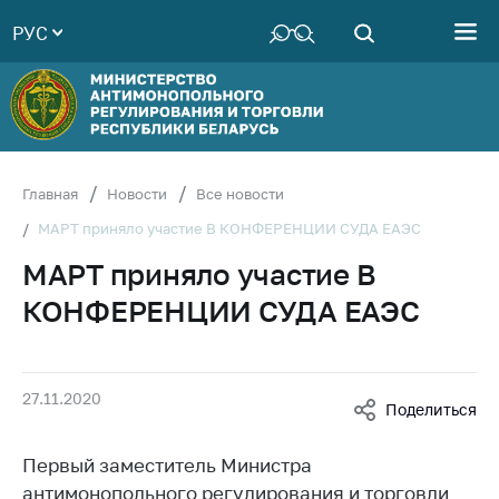
РУС
Министерство
Руководство
Структура
Министерства
Территориальные
Главная
Новости
Все новости
органы
МАРТ приняло участие В КОНФЕРЕНЦИИ СУДА ЕАЭС
Законодательство
МАРТ приняло участие В
Антикоррупционная
КОНФЕРЕНЦИИ СУДА ЕАЭС
деятельность
Общественно-
консультативный
27.11.2020
совет
Поделиться
Соискателям
Первый заместитель Министра
Награждения
антимонопольного регулирования и торговли