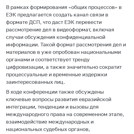
Сообщить о росте
В рамках формирования «общих процессов» в
цен на товары
ЕЭК предлагается создать канал связи в
Сообщить о росте
формате ДСП, что даст ЕЭК перевести
цен на лекарства и
рассмотрение дел в видеоформат, включая
медицинские
случаи обсуждения конфиденциальной
изделия
информации. Такой формат рассмотрения дел и
Контакты
материалов в уже опробован национальными
Адрес и режим
органами и соответствует тренду
работы
цифровизации, а также значительно сократит
процессуальные и временные издержки
Приемная
заинтересованных лиц.
Министра
В ходе конференции также обсуждены
Горячая линия
ключевые вопросы развития евразийской
Пресс-служба
интеграции, тенденции и вызовы для
международного права на современном этапе,
Вышестоящий
государственный
взаимодействие международных и
орган
национальных судебных органов,