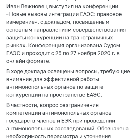
Иван Вежновец выступил на конференции
Белорусская
универсальная
«Новые вызовы интеграции ЕАЭС: правовое
товарная биржа
измерение», с докладом, посвященным
основным направлениям совершенствования
Общественная
защиты конкуренции на трансграничных
жизнь
рынках. Конференция организована Судом
Идеологическая
ЕАЭС и проходит с 25 по 27 ноября 2020 г. в
работа
онлайн формате.
Официальные
В ходе доклада освещены вопросы, требующие
геральдические
внимания для эффективной работы
символы
антимонопольных органов по защите
5 лет МАРТ
конкуренции на пространстве ЕАЭС.
Деятельность
В частности, вопрос разграничения
компетенции антимонопольных органов
Ценовая политика
государств-членов и ЕЭК при проведении
Антимонопольное
антимонопольных расследований. Обозначена
регулирование и
необходимость пересмотра и уточнения
конкуренция