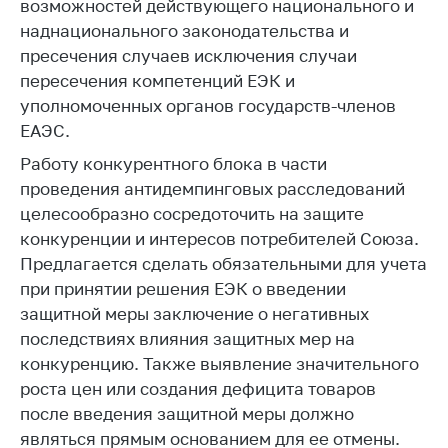
деятельность в
возможностей действующего национального и
Республике
наднационального законодательства и
Беларусь
пресечения случаев исключения случаи
Защита
пересечения компетенций ЕЭК и
персональных
уполномоченных органов государств-членов
данных
ЕАЭС.
Новости
Работу конкурентного блока в части
проведения антидемпинговых расследований
Обратиться в МАРТ
целесообразно сосредоточить на защите
конкуренции и интересов потребителей Союза.
Личный прием
Предлагается сделать обязательными для учета
граждан и юр. лиц
при принятии решения ЕЭК о введении
Прямaя телефоннaя
защитной меры заключение о негативных
линия
последствиях влияния защитных мер на
Горячая линия
конкуренцию. Также выявление значительного
роста цен или создания дефицита товаров
Электронные
после введения защитной меры должно
обращения
являться прямым основанием для ее отмены.