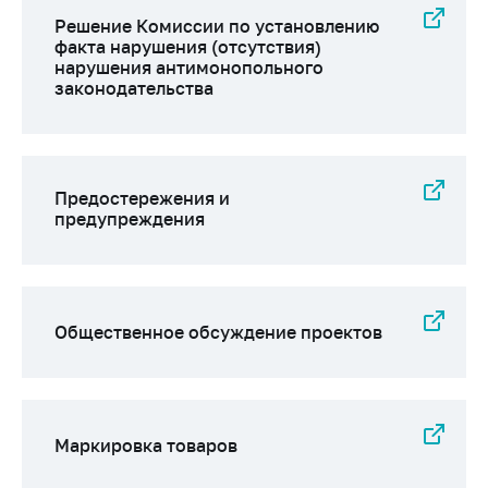
Сообщить о росте
Решение Комиссии по установлению
цен на товары
факта нарушения (отсутствия)
Сообщить о росте
нарушения антимонопольного
законодательства
цен на лекарства и
медицинские
изделия
Контакты
Предостережения и
Адрес и режим
предупреждения
работы
Приемная
Министра
Общественное обсуждение проектов
Горячая линия
Пресс-служба
Вышестоящий
государственный
Маркировка товаров
орган