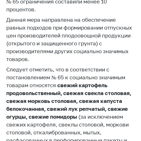
№ 65 ограничения составили менее 10
Торговля и услуги
процентов.
Данная мера направлена на обеспечение
Регулирование и
контроль закупок
равных подходов при формировании отпускных
цен производителей плодоовощной продукции
Защита прав
(открытого и защищенного грунта) с
потребителей
производителями других социально значимых
Регулирование
товаров.
рекламной
Следует отметить, что в соответствии с
деятельности
постановлением № 65 к социально значимым
Международное
товарам относятся
с
вежий картофель
сотрудничество
продовольственный, свежая свекла столовая,
Применение мер
свежая морковь столовая, свежая капуста
нетарифного
белокочанная, свежий лук репчатый, свежие
регулирования
огурцы, свежие помидоры
(за исключением
Биржевая торговля
свежих картофеля, свеклы столовой, моркови
столовой, откалиброванных, мытых,
Выставочная
расфасованных в перфорированные пакеты и