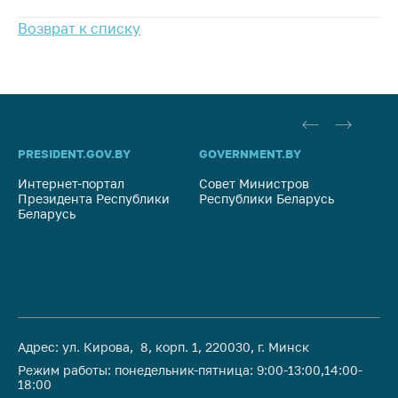
предупреждения
Возврат к списку
Общественное
обсуждение
проектов
Маркировка
товаров
Упрощение условий
PRESIDENT.GOV.BY
GOVERNMENT.BY
SO
ведения бизнеса
Интернет-портал
Совет Министров
Со
Президента Республики
Республики Беларусь
На
Рекомендации по
Беларусь
Ре
предотвращению
распространения
COVID-19 для
субъектов торговли,
общественного
питания, бытового
обслуживания
Адрес: ул. Кирова, 8, корп. 1, 220030, г. Минск
Обучение по
Режим работы: понедельник-пятница: 9:00-13:00,14:00-
18:00
вопросам