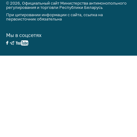
антимонопольного
© 2026, Официальный сайт Министерства антимонопольного
регулирования и торговли Республики Беларусь
регулирования и
конкурентной
При цитировании информации с сайта, ссылка на
первоисточник обязательна
политики
Мы в соцсетях