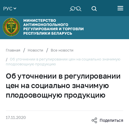
РУС
Министерство
Руководство
Структура
Министерства
Территориальные
Главная
Новости
Все новости
органы
Об уточнении в регулировании цен на социально значимую
плодоовощную продукцию
Законодательство
Об уточнении в регулировании
Антикоррупционная
деятельность
цен на социально значимую
Общественно-
плодоовощную продукцию
консультативный
совет
Соискателям
17.11.2020
Поделиться
Награждения