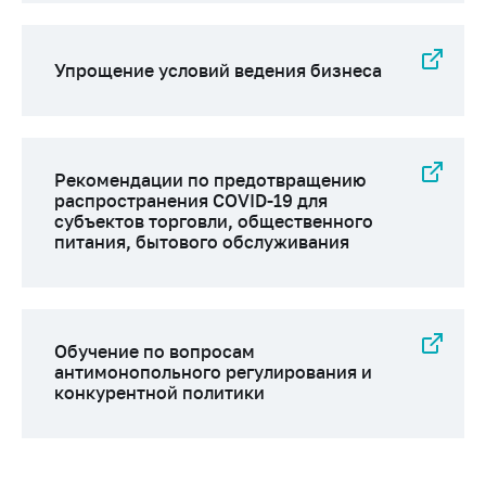
Важное на сайте
Сообщить о росте
Упрощение условий ведения бизнеса
цен
Ценообразование
на лекарственные
средства, изделия
Рекомендации по предотвращению
медицинского
распространения COVID-19 для
назначения и
субъектов торговли, общественного
медицинскую
питания, бытового обслуживания
технику
Решение Комиссии
по установлению
факта нарушения
Обучение по вопросам
(отсутствия)
антимонопольного регулирования и
нарушения
конкурентной политики
антимонопольного
законодательства
Предостережения и