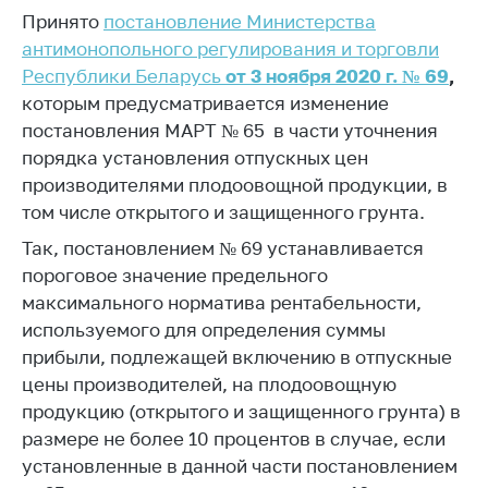
Принято
постановление Министерства
Белорусская
универсальная
антимонопольного регулирования и торговли
товарная биржа
Республики Беларусь
от 3 ноября 2020 г. № 69
,
которым предусматривается изменение
Общественная
постановления МАРТ № 65 в части уточнения
жизнь
порядка установления отпускных цен
Идеологическая
производителями плодоовощной продукции, в
работа
том числе открытого и защищенного грунта.
Официальные
Так, постановлением № 69 устанавливается
геральдические
пороговое значение предельного
символы
максимального норматива рентабельности,
5 лет МАРТ
используемого для определения суммы
прибыли, подлежащей включению в отпускные
Деятельность
цены производителей, на плодоовощную
Ценовая политика
продукцию (открытого и защищенного грунта) в
Антимонопольное
размере не более 10 процентов в случае, если
регулирование и
установленные в данной части постановлением
конкуренция