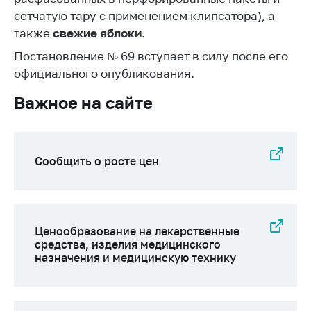
деятельность в
Республике
сетчатую тару с применением клипсатора), а
Беларусь
также
свежие яблоки
.
Защита
Постановление № 69 вступает в силу после его
персональных
официального опубликования.
данных
Важное на сайте
Новости
Обратиться в МАРТ
Сообщить о росте цен
Личный прием
граждан и юр. лиц
Прямaя телефоннaя
линия
Ценообразование на лекарственные
средства, изделия медицинского
Горячая линия
назначения и медицинскую технику
Электронные
обращения