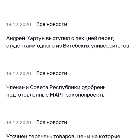
Сообщить о росте
цен на товары
Сообщить о росте
Все новости
18.12.2020
цен на лекарства и
медицинские
Андрей Картун выступил с лекцией перед
изделия
студентами одного из Витебских университетов
Контакты
Адрес и режим
работы
Все новости
18.12.2020
Приемная
Министра
Членами Совета Республики одобрены
подготовленные МАРТ законопроекты
Горячая линия
Пресс-служба
Вышестоящий
Все новости
18.12.2020
государственный
орган
Уточнен перечень товаров, цены на которые