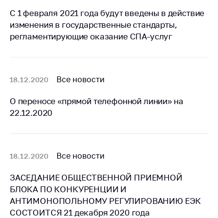
деятельность в
Республике
С 1 февраля 2021 года будут введены в действие
Беларусь
изменения в государственные стандарты,
регламентирующие оказание СПА-услуг
Защита
персональных
данных
Новости
Все новости
18.12.2020
О переносе «прямой телефонной линии» на
Обратиться в МАРТ
22.12.2020
Личный прием
граждан и юр. лиц
Прямaя телефоннaя
Все новости
18.12.2020
линия
Горячая линия
ЗАСЕДАНИЕ ОБЩЕСТВЕННОЙ ПРИЕМНОЙ
БЛОКА ПО КОНКУРЕНЦИИ И
Электронные
АНТИМОНОПОЛЬНОМУ РЕГУЛИРОВАНИЮ ЕЭК
обращения
СОСТОИТСЯ 21 декабря 2020 года