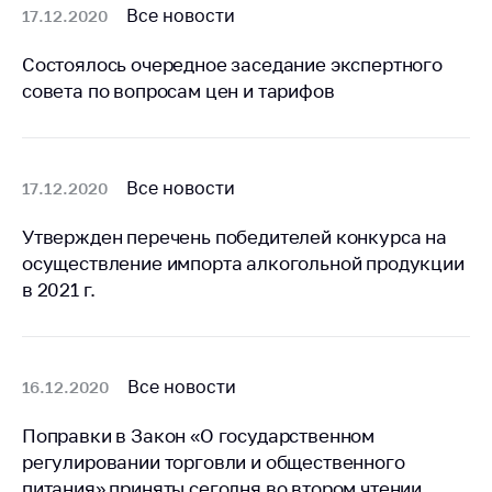
предупреждения
Все новости
17.12.2020
Общественное
Состоялось очередное заседание экспертного
обсуждение
проектов
совета по вопросам цен и тарифов
Маркировка
товаров
Все новости
17.12.2020
Упрощение условий
ведения бизнеса
Утвержден перечень победителей конкурса на
Рекомендации по
осуществление импорта алкогольной продукции
предотвращению
в 2021 г.
распространения
COVID-19 для
субъектов торговли,
общественного
Все новости
16.12.2020
питания, бытового
обслуживания
Поправки в Закон «О государственном
Обучение по
регулировании торговли и общественного
вопросам
питания» приняты сегодня во втором чтении