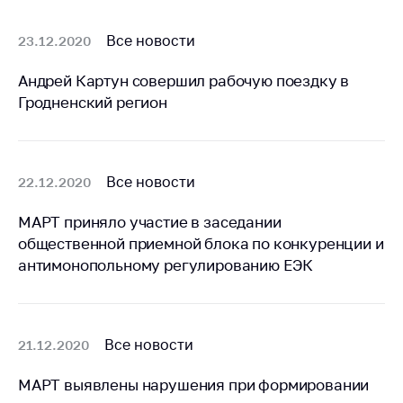
Белорусская
универсальная
Все новости
23.12.2020
товарная биржа
Андрей Картун совершил рабочую поездку в
Общественная
Гродненский регион
жизнь
Идеологическая
работа
Все новости
22.12.2020
Официальные
геральдические
МАРТ приняло участие в заседании
символы
общественной приемной блока по конкуренции и
5 лет МАРТ
антимонопольному регулированию ЕЭК
Деятельность
Ценовая политика
Все новости
21.12.2020
Антимонопольное
регулирование и
МАРТ выявлены нарушения при формировании
конкуренция