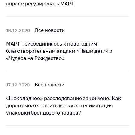
вправе регулировать МАРТ
Важное на сайте
Сообщить о росте
цен
Все новости
18.12.2020
Ценообразование
на лекарственные
МАРТ присоединилось к новогодним
средства, изделия
благотворительным акциям «Наши дети» и
медицинского
назначения и
«Чудеса на Рождество»
медицинскую
технику
Решение Комиссии
Все новости
17.12.2020
по установлению
факта нарушения
«Шоколадное» расследование закончено. Как
(отсутствия)
дорого может стоить конкуренту имитация
нарушения
антимонопольного
упаковки брендового товара?
законодательства
Предостережения и