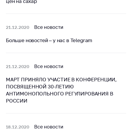
цен на сахар
Торговля и услуги
Регулирование и
контроль закупок
Все новости
21.12.2020
Защита прав
Больше новостей – у нас в Telegram
потребителей
Регулирование
рекламной
деятельности
Все новости
21.12.2020
Международное
МАРТ ПРИНЯЛО УЧАСТИЕ В КОНФЕРЕНЦИИ,
сотрудничество
ПОСВЯЩЕННОЙ 30-ЛЕТИЮ
Применение мер
АНТИМОНОПОЛЬНОГО РЕГУЛИРОВАНИЯ В
нетарифного
РОССИИ
регулирования
Биржевая торговля
Выставочная
Все новости
18.12.2020