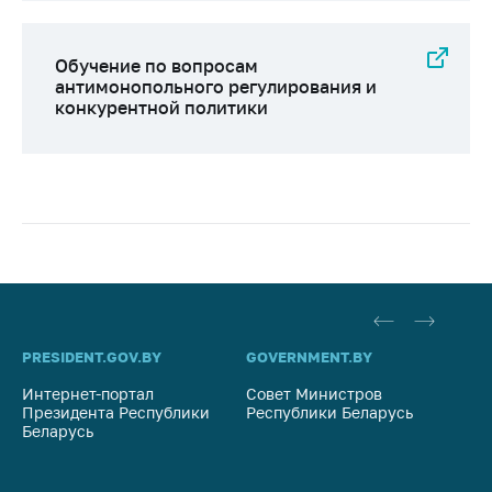
Обучение по вопросам
антимонопольного регулирования и
конкурентной политики
PRESIDENT.GOV.BY
GOVERNMENT.BY
SO
Интернет-портал
Совет Министров
Со
Президента Республики
Республики Беларусь
На
Беларусь
Ре