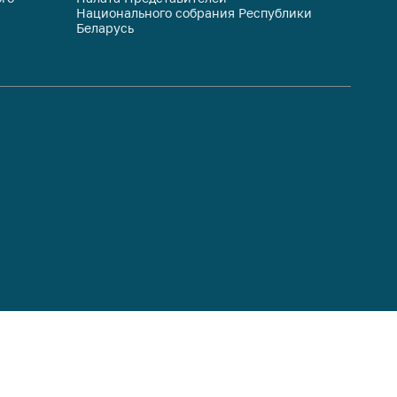
Национального собрания Республики
респуб
Беларусь
систем
гражда