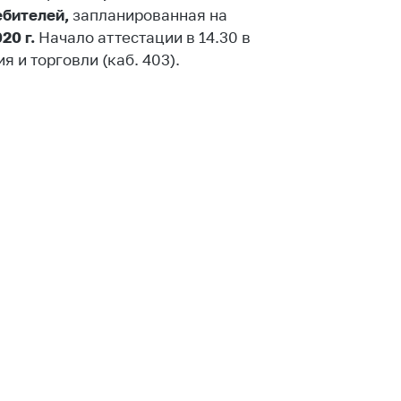
бителей,
ты
запланированная на
20 г.
Начало аттестации в 14.30 в
 и режим
 и торговли (каб. 403).
ты
мная
стра
ая линия
с-служба
стоящий
дарственный
н
на сайте
ить о росте
образование
карственные