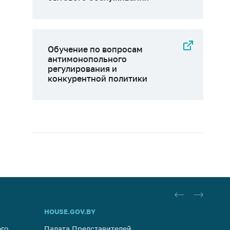
Обучение по вопросам
антимонопольного
регулирования и
конкурентной политики
HOUSE.GOV.BY
ОБРАЩ
го
Палата Представителей
Госуда