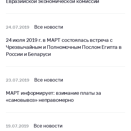
Евразийской экономической комиссии
Торговля и услуги
Регулирование и
контроль закупок
Все новости
24.07.2019
Защита прав
24 июля 2019 г. в МАРТ состоялась встреча с
потребителей
Чрезвычайным и Полномочным Послом Египта в
Регулирование
России и Беларуси
рекламной
деятельности
Международное
Все новости
23.07.2019
сотрудничество
Применение мер
МАРТ информирует: взимание платы за
нетарифного
«самовывоз» неправомерно
регулирования
Биржевая торговля
Выставочная
Все новости
19.07.2019