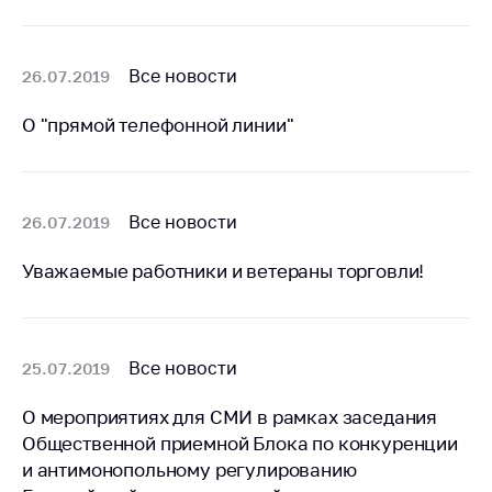
Белорусская
универсальная
товарная биржа
Все новости
26.07.2019
Общественная
О "прямой телефонной линии"
жизнь
Идеологическая
работа
Все новости
26.07.2019
Официальные
геральдические
Уважаемые работники и ветераны торговли!
символы
5 лет МАРТ
Деятельность
Все новости
25.07.2019
Ценовая политика
О мероприятиях для СМИ в рамках заседания
Антимонопольное
Общественной приемной Блока по конкуренции
регулирование и
и антимонопольному регулированию
конкуренция