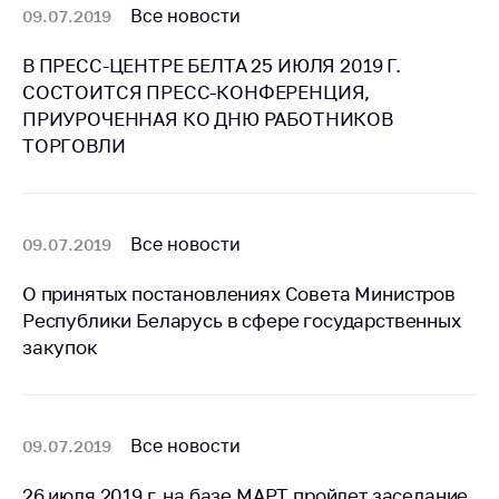
предупреждения
Все новости
09.07.2019
Общественное
В ПРЕСС-ЦЕНТРЕ БЕЛТА 25 ИЮЛЯ 2019 Г.
обсуждение
проектов
СОСТОИТСЯ ПРЕСС-КОНФЕРЕНЦИЯ,
ПРИУРОЧЕННАЯ КО ДНЮ РАБОТНИКОВ
Маркировка
ТОРГОВЛИ
товаров
Упрощение условий
ведения бизнеса
Все новости
09.07.2019
Рекомендации по
предотвращению
О принятых постановлениях Совета Министров
распространения
Республики Беларусь в сфере государственных
COVID-19 для
закупок
субъектов торговли,
общественного
питания, бытового
обслуживания
Все новости
09.07.2019
Обучение по
вопросам
26 июля 2019 г. на базе МАРТ пройдет заседание