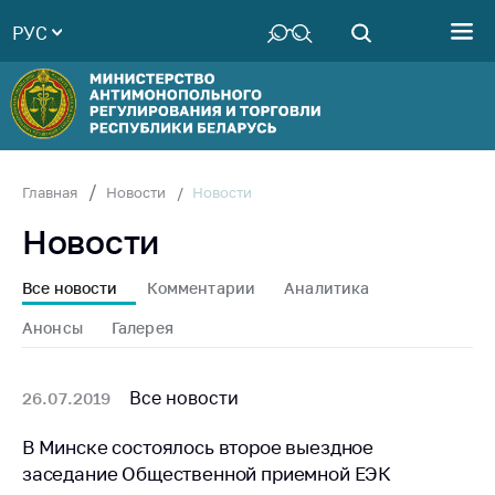
РУС
Министерство
Руководство
Структура
Министерства
Территориальные
Новости
Главная
Новости
органы
Новости
Законодательство
Антикоррупционная
Все новости
Комментарии
Аналитика
деятельность
Анонсы
Галерея
Общественно-
консультативный
совет
Все новости
26.07.2019
Соискателям
В Минске состоялось второе выездное
заседание Общественной приемной ЕЭК
Награждения