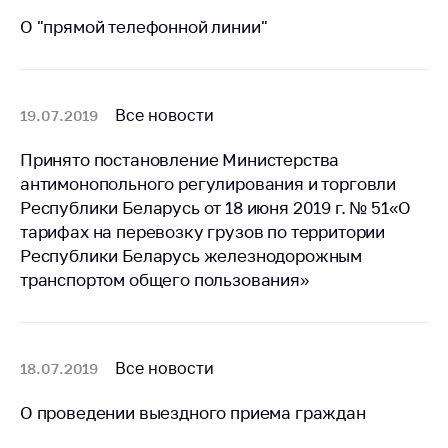
деятельность в
Республике
О "прямой телефонной линии"
Беларусь
Защита
персональных
Все новости
19.07.2019
данных
Принято постановление Министерства
Новости
антимонопольного регулирования и торговли
Республики Беларусь от 18 июня 2019 г. № 51«О
Обратиться в МАРТ
тарифах на перевозку грузов по территории
Личный прием
Республики Беларусь железнодорожным
граждан и юр. лиц
транспортом общего пользования»
Прямaя телефоннaя
линия
Горячая линия
Все новости
18.07.2019
Электронные
О проведении выездного приема граждан
обращения