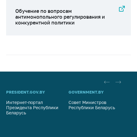
Обучение по вопросам
антимонопольного регулирования и
конкурентной политики
PRESIDENT.GOV.BY
GOVERNMENT.BY
SO
Интернет-портал
Совет Министров
Со
Президента Республики
Республики Беларусь
На
Беларусь
Ре