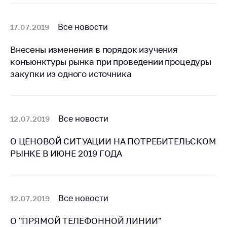
Сообщить о росте
цен на товары
Все новости
17.07.2019
Сообщить о росте
цен на лекарства и
Внесены изменения в порядок изучения
медицинские
конъюнктуры рынка при проведении процедуры
изделия
закупки из одного источника
Контакты
Адрес и режим
работы
Все новости
12.07.2019
Приемная
Министра
О ЦЕНОВОЙ СИТУАЦИИ НА ПОТРЕБИТЕЛЬСКОМ
РЫНКЕ В ИЮНЕ 2019 ГОДА
Горячая линия
Пресс-служба
Вышестоящий
Все новости
12.07.2019
государственный
орган
О "ПРЯМОЙ ТЕЛЕФОННОЙ ЛИНИИ"