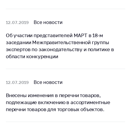
Важное на сайте
Сообщить о росте
цен
Все новости
12.07.2019
Ценообразование
Об участии представителей МАРТ в 18-м
на лекарственные
заседании Межправительственной группы
средства, изделия
экспертов по законодательству и политике в
медицинского
назначения и
области конкуренции
медицинскую
технику
Решение Комиссии
Все новости
12.07.2019
по установлению
факта нарушения
Внесены изменения в перечни товаров,
(отсутствия)
подлежащие включению в ассортиментные
нарушения
антимонопольного
перечни товаров для торговых объектов.
законодательства
Предостережения и