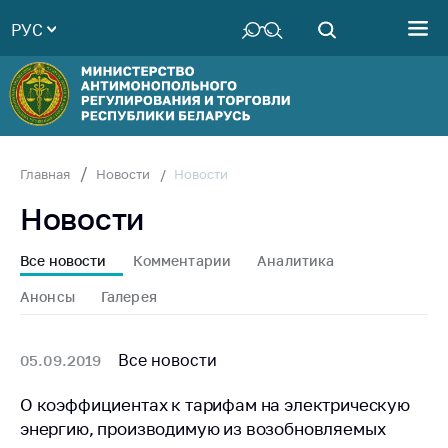
РУС
Министерство
Руководство
Структура
Министерства
Территориальные
Новости
Главная
Новости
органы
Новости
Законодательство
Антикоррупционная
Все новости
Комментарии
Аналитика
деятельность
Анонсы
Галерея
Общественно-
консультативный
совет
Все новости
05.09.2019
Соискателям
О коэффициентах к тарифам на электрическую
энергию, производимую из возобновляемых
Награждения