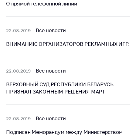
О прямой телефонной линии
Важное на сайте
Сообщить о росте
цен
Все новости
22.08.2019
Ценообразование
на лекарственные
ВНИМАНИЮ ОРГАНИЗАТОРОВ РЕКЛАМНЫХ ИГР.
средства, изделия
медицинского
назначения и
медицинскую
технику
Все новости
22.08.2019
Решение Комиссии
ВЕРХОВНЫЙ СУД РЕСПУБЛИКИ БЕЛАРУСЬ
по установлению
ПРИЗНАЛ ЗАКОННЫМ РЕШЕНИЯ МАРТ
факта нарушения
(отсутствия)
нарушения
антимонопольного
Все новости
22.08.2019
законодательства
Предостережения и
Подписан Меморандум между Министерством