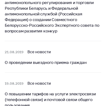
предупреждения
антимонопольного регулирования и торговли
Республики Беларусь и Федеральной
Общественное
антимонопольной службой (Российская
обсуждение
проектов
Федерация) о создании Совместного
Белорусско-Российского Экспертного совета по
Маркировка
вопросам развития конкур
товаров
Упрощение условий
ведения бизнеса
Все новости
21.08.2019
Рекомендации по
предотвращению
О проведении выездного приема граждан
распространения
COVID-19 для
субъектов торговли,
общественного
Все новости
19.08.2019
питания, бытового
обслуживания
О повышении тарифов на услуги электросвязи
Обучение по
(телефонной связи) и почтовой связи общего
вопросам
пользования