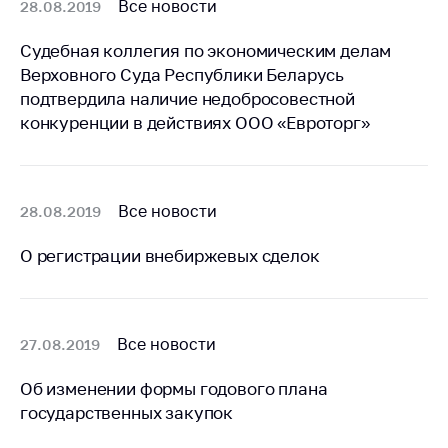
деятельность в
Все новости
28.08.2019
Республике
Беларусь
Судебная коллегия по экономическим делам
Верховного Суда Республики Беларусь
Защита
подтвердила наличие недобросовестной
персональных
данных
конкуренции в действиях ООО «Евроторг»
Новости
Все новости
28.08.2019
Обратиться в МАРТ
Личный прием
О регистрации внебиржевых сделок
граждан и юр. лиц
Прямaя телефоннaя
линия
Все новости
27.08.2019
Горячая линия
Об изменении формы годового плана
Электронные
государственных закупок
обращения