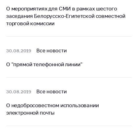
О мероприятиях для СМИ в рамках шестого
Торговля и услуги
заседания Белорусско-Египетской совместной
Регулирование и
торговой комиссии
контроль закупок
Защита прав
потребителей
Все новости
30.08.2019
Регулирование
рекламной
О "прямой телефонной линии"
деятельности
Международное
сотрудничество
Все новости
30.08.2019
Применение мер
нетарифного
О недобросовестном использовании
регулирования
электронной почты
Биржевая торговля
Выставочная