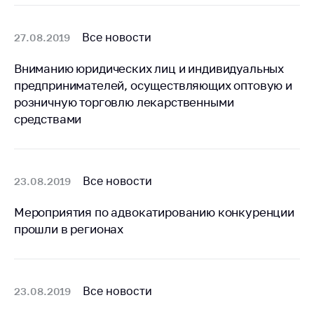
Сообщить о росте
цен на товары
Все новости
27.08.2019
Сообщить о росте
цен на лекарства и
Вниманию юридических лиц и индивидуальных
медицинские
предпринимателей, осуществляющих оптовую и
изделия
розничную торговлю лекарственными
Контакты
средствами
Адрес и режим
работы
Приемная
Все новости
23.08.2019
Министра
Мероприятия по адвокатированию конкуренции
Горячая линия
прошли в регионах
Пресс-служба
Вышестоящий
государственный
Все новости
23.08.2019
орган