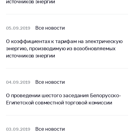
источников энергии
Белорусская
универсальная
товарная биржа
Все новости
05.09.2019
Общественная
жизнь
О коэффициентах к тарифам на электрическую
Идеологическая
энергию, производимую из возобновляемых
работа
источников энергии
Официальные
геральдические
символы
Все новости
04.09.2019
5 лет МАРТ
О проведении шестого заседания Белорусско-
Деятельность
Египетской совместной торговой комиссии
Ценовая политика
Антимонопольное
регулирование и
Все новости
03.09.2019
конкуренция