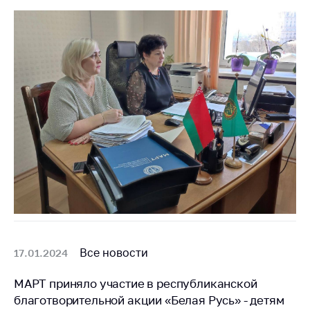
деятельность в
Республике
Беларусь
Защита
персональных
данных
Новости
Обратиться в МАРТ
Личный прием
граждан и юр. лиц
Прямaя телефоннaя
линия
Горячая линия
Все новости
17.01.2024
Электронные
МАРТ приняло участие в республиканской
обращения
благотворительной акции «Белая Русь» - детям