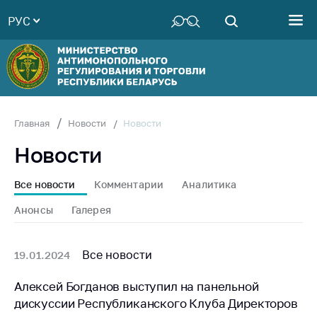
РУС
Министерство
Руководство
Структура
Министерства
Территориальные
Новости
Главная
Новости
органы
Новости
Законодательство
Антикоррупционная
Все новости
Комментарии
Аналитика
деятельность
Анонсы
Галерея
Общественно-
консультативный
совет
Все новости
19.01.2024
Соискателям
Алексей Богданов выступил на панельной
дискуссии Республиканского Клуба Директоров
Награждения