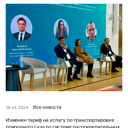
Белорусская
универсальная
товарная биржа
Общественная
жизнь
Идеологическая
работа
Официальные
геральдические
символы
5 лет МАРТ
Деятельность
Ценовая политика
Все новости
18.01.2024
Антимонопольное
Изменен тариф на услугу по транспортировке
регулирование и
конкуренция
природного газа по системе распределительных