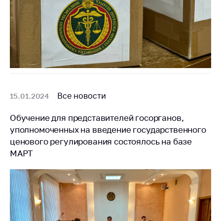
Важное на сайте
Сообщить о росте
цен
Ценообразование
на лекарственные
средства, изделия
медицинского
назначения и
Все новости
15.01.2024
медицинскую
технику
Обучение для представителей госорганов,
уполномоченных на введение государственного
Решение Комиссии
ценового регулирования состоялось на базе
по установлению
факта нарушения
МАРТ
(отсутствия)
нарушения
антимонопольного
законодательства
Предостережения и