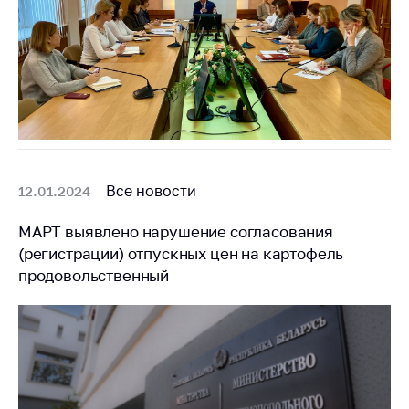
предупреждения
Общественное
обсуждение
проектов
Маркировка
товаров
Упрощение условий
ведения бизнеса
Все новости
12.01.2024
Рекомендации по
предотвращению
МАРТ выявлено нарушение согласования
распространения
(регистрации) отпускных цен на картофель
COVID-19 для
продовольственный
субъектов торговли,
общественного
питания, бытового
обслуживания
Обучение по
вопросам