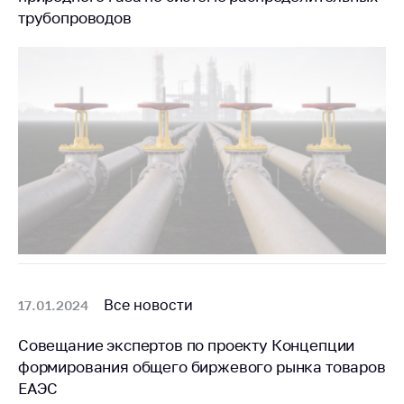
трубопроводов
Торговля и услуги
Регулирование и
контроль закупок
Защита прав
потребителей
Регулирование
рекламной
деятельности
Международное
сотрудничество
Применение мер
нетарифного
Все новости
17.01.2024
регулирования
Совещание экспертов по проекту Концепции
Биржевая торговля
формирования общего биржевого рынка товаров
Выставочная
ЕАЭС