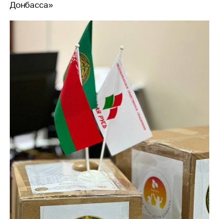
Сообщить о росте
Донбасса»
цен на товары
Сообщить о росте
цен на лекарства и
медицинские
изделия
Контакты
Адрес и режим
работы
Приемная
Министра
Горячая линия
Пресс-служба
Вышестоящий
государственный
орган