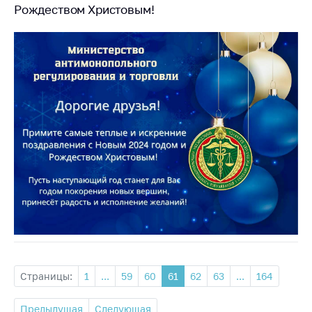
Рождеством Христовым!
Страницы:
1
...
59
60
61
62
63
...
164
Предыдущая
Следующая