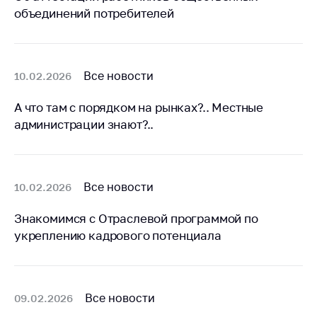
Важное на сайте
объединений потребителей
Сообщить о росте
цен
Ценообразование
Все новости
10.02.2026
на лекарственные
средства, изделия
А что там с порядком на рынках?.. Местные
медицинского
администрации знают?..
назначения и
медицинскую
технику
Все новости
10.02.2026
Решение Комиссии
по установлению
Знакомимся с Отраслевой программой по
факта нарушения
(отсутствия)
укреплению кадрового потенциала
нарушения
антимонопольного
законодательства
Все новости
09.02.2026
Предостережения и