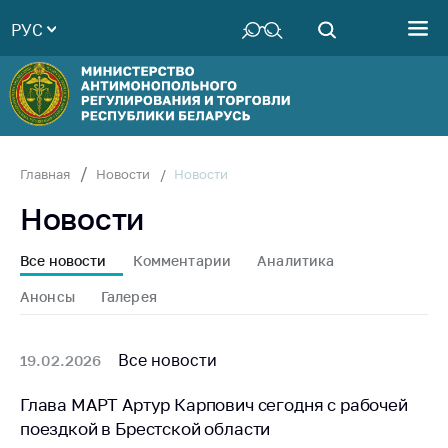
РУС
Министерство
Руководство
Структура
Министерства
Территориальные
Новости
Главная
Новости
органы
Новости
Законодательство
Антикоррупционная
Все новости
Комментарии
Аналитика
деятельность
Анонсы
Галерея
Общественно-
консультативный
совет
Все новости
19.02.2026
Соискателям
Глава МАРТ Артур Карпович сегодня с рабочей
поездкой в Брестской области
Награждения