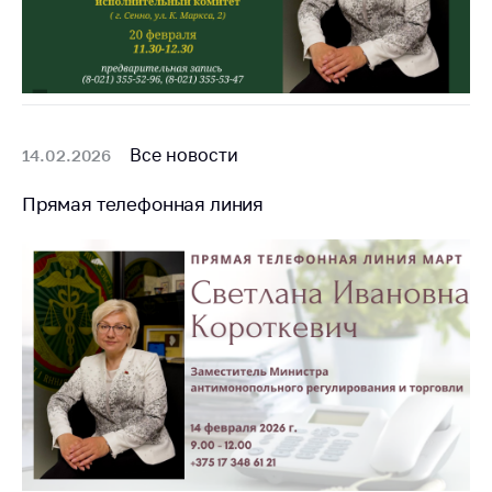
Торговля и услуги
Регулирование и
контроль закупок
Защита прав
Все новости
14.02.2026
потребителей
Регулирование
Прямая телефонная линия
рекламной
деятельности
Международное
сотрудничество
Применение мер
нетарифного
регулирования
Биржевая торговля
Выставочная