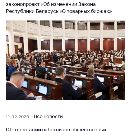
Сообщить о росте
законопроект «Об изменении Закона
цен на товары
Республики Беларусь «О товарных биржах»
Сообщить о росте
цен на лекарства и
медицинские
изделия
Контакты
Адрес и режим
работы
Приемная
Министра
Горячая линия
Пресс-служба
Вышестоящий
Все новости
11.02.2026
государственный
орган
Об аттестации работников общественных