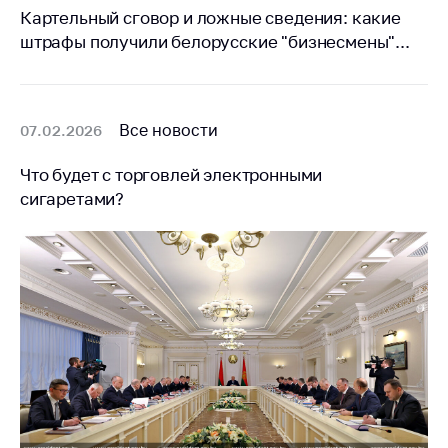
предупреждения
Картельный сговор и ложные сведения: какие
Общественное
штрафы получили белорусские "бизнесмены"...
обсуждение
проектов
Маркировка
Все новости
07.02.2026
товаров
Упрощение условий
Что будет с торговлей электронными
ведения бизнеса
сигаретами?
Рекомендации по
предотвращению
распространения
COVID-19 для
субъектов торговли,
общественного
питания, бытового
обслуживания
Обучение по
вопросам