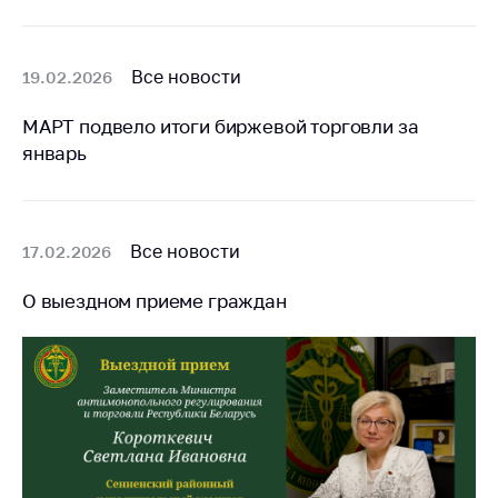
Белорусская
универсальная
товарная биржа
Все новости
19.02.2026
Общественная
МАРТ подвело итоги биржевой торговли за
жизнь
январь
Идеологическая
работа
Официальные
Все новости
17.02.2026
геральдические
символы
О выездном приеме граждан
5 лет МАРТ
Деятельность
Ценовая политика
Антимонопольное
регулирование и
конкуренция