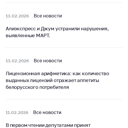
деятельность в
Республике
Беларусь
Все новости
13.02.2026
Защита
Алиэкспресс и Джум устранили нарушения,
персональных
данных
выявленные МАРТ.
Новости
Все новости
Обратиться в МАРТ
13.02.2026
Личный прием
Лицензионная арифметика: как количество
граждан и юр. лиц
выданных лицензий отражает аппетиты
Прямaя телефоннaя
белорусского потребителя
линия
Горячая линия
Все новости
11.02.2026
Электронные
обращения
В первом чтении депутатами принят