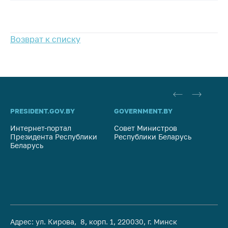
предупреждения
Общественное
обсуждение
Возврат к списку
проектов
Маркировка
товаров
Упрощение условий
ведения бизнеса
PRESIDENT.GOV.BY
GOVERNMENT.BY
SO
Рекомендации по
предотвращению
Интернет-портал
Совет Министров
Со
Президента Республики
Республики Беларусь
На
распространения
Беларусь
Ре
COVID-19 для
субъектов торговли,
общественного
питания, бытового
обслуживания
Обучение по
вопросам
Адрес: ул. Кирова, 8, корп. 1, 220030, г. Минск