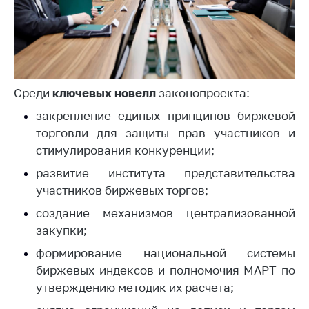
Торговля и услуги
Регулирование и
контроль закупок
Защита прав
Среди
ключевых новелл
законопроекта:
потребителей
закрепление единых принципов биржевой
Регулирование
торговли для защиты прав участников и
рекламной
стимулирования конкуренции;
деятельности
развитие института представительства
Международное
участников биржевых торгов;
сотрудничество
создание механизмов централизованной
Применение мер
закупки;
нетарифного
регулирования
формирование национальной системы
биржевых индексов и полномочия МАРТ по
Биржевая торговля
утверждению методик их расчета;
Выставочная