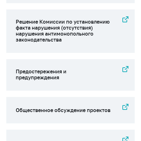
Сообщить о росте
цен на товары
Сообщить о росте
Решение Комиссии по установлению
цен на лекарства и
факта нарушения (отсутствия)
медицинские
нарушения антимонопольного
изделия
законодательства
Контакты
Адрес и режим
работы
Предостережения и
предупреждения
Приемная
Министра
Горячая линия
Пресс-служба
Общественное обсуждение проектов
Вышестоящий
государственный
орган