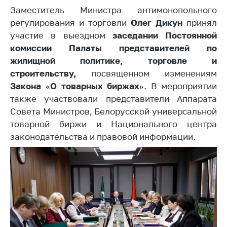
Заместитель Министра антимонопольного
Белорусская
универсальная
регулирования и торговли
Олег Дикун
принял
товарная биржа
участие в выездном
заседании Постоянной
комиссии Палаты представителей по
Общественная
жилищной политике, торговле и
жизнь
строительству,
посвященном изменениям
Идеологическая
Закона «О товарных биржах»
. В мероприятии
работа
также участвовали представители Аппарата
Официальные
Совета Министров, Белорусской универсальной
геральдические
товарной биржи и Национального центра
символы
законодательства и правовой информации.
5 лет МАРТ
Деятельность
Ценовая политика
Антимонопольное
регулирование и
конкуренция