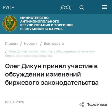
РУС
Министерство
Руководство
Структура
Министерства
Территориальные
Главная
Новости
Все новости
органы
Олег Дикун принял участие в обсуждении изменений
биржевого законодательства
Законодательство
Олег Дикун принял участие в
Антикоррупционная
деятельность
обсуждении изменений
Общественно-
биржевого законодательства
консультативный
совет
Соискателям
03.04.2026
Поделиться
Награждения