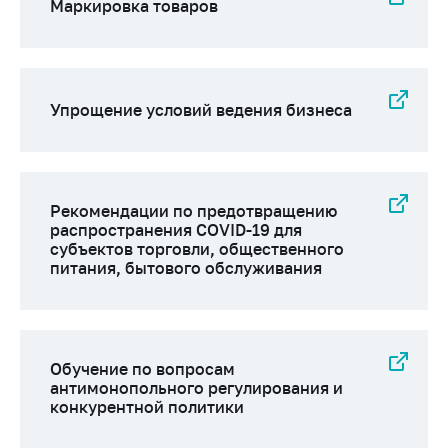
Маркировка товаров
Важное на сайте
Сообщить о росте
цен
Ценообразование
Упрощение условий ведения бизнеса
на лекарственные
средства, изделия
медицинского
назначения и
медицинскую
Рекомендации по предотвращению
распространения COVID-19 для
технику
субъектов торговли, общественного
Решение Комиссии
питания, бытового обслуживания
по установлению
факта нарушения
(отсутствия)
нарушения
Обучение по вопросам
антимонопольного
антимонопольного регулирования и
законодательства
конкурентной политики
Предостережения и