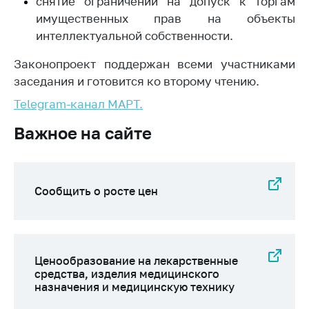
деятельность в
снятие ограничений на допуск к торгам
Республике
имущественных прав на объекты
Беларусь
интеллектуальной собственности.
Защита
Законопроект поддержан всеми участниками
персональных
заседания и готовится ко второму чтению.
данных
Telegram-канал МАРТ.
Новости
Важное на сайте
Обратиться в МАРТ
Личный прием
граждан и юр. лиц
Сообщить о росте цен
Прямaя телефоннaя
линия
Горячая линия
Ценообразование на лекарственные
Электронные
средства, изделия медицинского
назначения и медицинскую технику
обращения