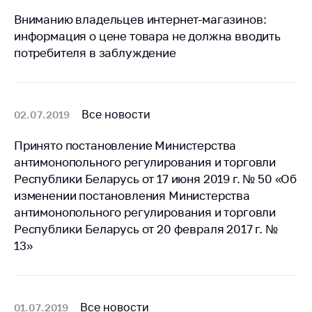
Вниманию владельцев интернет-магазинов:
Торговля и услуги
информация о цене товара не должна вводить
Регулирование и
потребителя в заблуждение
контроль закупок
Защита прав
потребителей
Все новости
02.07.2019
Регулирование
рекламной
Принято постановление Министерства
деятельности
антимонопольного регулирования и торговли
Республики Беларусь от 17 июня 2019 г. № 50 «Об
Международное
сотрудничество
изменении постановления Министерства
антимонопольного регулирования и торговли
Применение мер
Республики Беларусь от 20 февраля 2017 г. №
нетарифного
13»
регулирования
Биржевая торговля
Выставочная
Все новости
01.07.2019