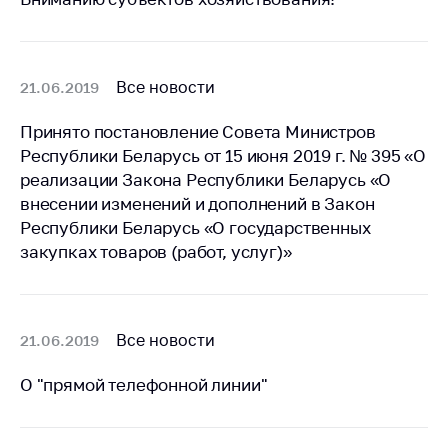
Важное на сайте
Сообщить о росте
цен
Все новости
21.06.2019
Ценообразование
на лекарственные
Принято постановление Совета Министров
средства, изделия
Республики Беларусь от 15 июня 2019 г. № 395 «О
медицинского
реализации Закона Республики Беларусь «О
назначения и
внесении изменений и дополнений в Закон
медицинскую
Республики Беларусь «О государственных
технику
закупках товаров (работ, услуг)»
Решение Комиссии
по установлению
факта нарушения
(отсутствия)
Все новости
21.06.2019
нарушения
антимонопольного
О "прямой телефонной линии"
законодательства
Предостережения и