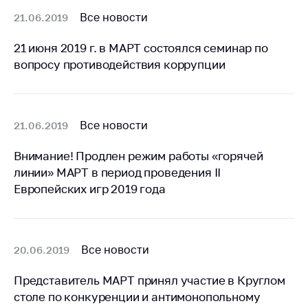
предупреждения
Все новости
21.06.2019
Общественное
обсуждение
21 июня 2019 г. в МАРТ состоялся семинар по
проектов
вопросу противодействия коррупции
Маркировка
товаров
Упрощение условий
Все новости
21.06.2019
ведения бизнеса
Внимание! Продлен режим работы «горячей
Рекомендации по
линии» МАРТ в период проведения II
предотвращению
распространения
Европейских игр 2019 года
COVID-19 для
субъектов торговли,
общественного
питания, бытового
Все новости
20.06.2019
обслуживания
Представитель МАРТ принял участие в Круглом
Обучение по
столе по конкуренции и антимонопольному
вопросам