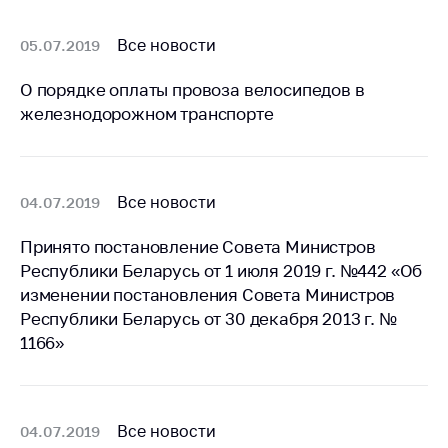
Белорусская
универсальная
Все новости
05.07.2019
товарная биржа
О порядке оплаты провоза велосипедов в
Общественная
железнодорожном транспорте
жизнь
Идеологическая
работа
Все новости
04.07.2019
Официальные
геральдические
Принято постановление Совета Министров
символы
Республики Беларусь от 1 июля 2019 г. №442 «Об
5 лет МАРТ
изменении постановления Совета Министров
Республики Беларусь от 30 декабря 2013 г. №
Деятельность
1166»
Ценовая политика
Антимонопольное
регулирование и
Все новости
04.07.2019
конкуренция