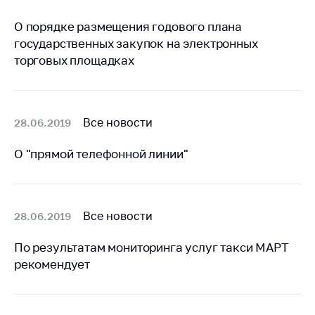
деятельность в
Республике
О порядке размещения годового плана
Беларусь
государственных закупок на электронных
Защита
торговых площадках
персональных
данных
Новости
Все новости
28.06.2019
Обратиться в МАРТ
О "прямой телефонной линии"
Личный прием
граждан и юр. лиц
Прямaя телефоннaя
Все новости
28.06.2019
линия
По результатам мониторинга услуг такси МАРТ
Горячая линия
рекомендует
Электронные
обращения