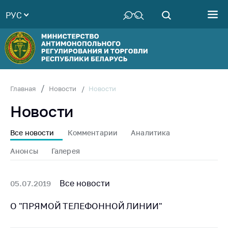
РУС
Министерство
Руководство
Структура
Министерства
Территориальные
Новости
Главная
Новости
органы
Новости
Законодательство
Антикоррупционная
Все новости
Комментарии
Аналитика
деятельность
Анонсы
Галерея
Общественно-
консультативный
совет
Все новости
05.07.2019
Соискателям
О "ПРЯМОЙ ТЕЛЕФОННОЙ ЛИНИИ"
Награждения