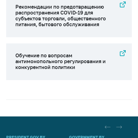
Рекомендации по предотвращению
распространения COVID-19 для
субъектов торговли, общественного
питания, бытового обслуживания
Обучение по вопросам
антимонопольного регулирования и
конкурентной политики
PRESIDENT.GOV.BY
GOVERNMENT.BY
SO