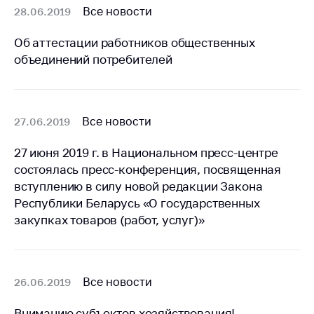
Сообщить о росте
Все новости
28.06.2019
цен на товары
Об аттестации работников общественных
Сообщить о росте
цен на лекарства и
объединений потребителей
медицинские
изделия
Контакты
Все новости
27.06.2019
Адрес и режим
27 июня 2019 г. в Национальном пресс-центре
работы
состоялась пресс-конференция, посвященная
Приемная
вступлению в силу новой редакции Закона
Министра
Республики Беларусь «О государственных
Горячая линия
закупках товаров (работ, услуг)»
Пресс-служба
Вышестоящий
Все новости
26.06.2019
государственный
орган
Вниманию субъектов хозяйствования!