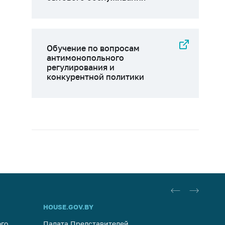
Обучение по вопросам
антимонопольного
регулирования и
конкурентной политики
HOUSE.GOV.BY
ОБРАЩ
го
Палата Представителей
Госуда