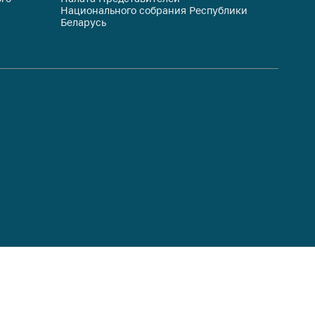
Национального собрания Республики
респуб
Беларусь
систем
гражда