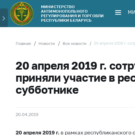
МИНИСТЕРСТВО
АНТИМОНОПОЛЬНОГО
МИ
Министерство
Обрати
РЕГУЛИРОВАНИЯ И ТОРГОВЛИ
РЕСПУБЛИКИ БЕЛАРУСЬ
Руководство
Личн
гражд
Структура
Министерства
Прям
20 апреля 2019 г. с
Главная
Новости
Все новости
телеф
Территориальные
органы
Горяч
20 апреля 2019 г. со
Законодательство
Элек
приняли участие в р
обра
Антикоррупционная
субботнике
деятельность
Сообщ
цен н
Общественно-
консультативный
Сообщ
совет
цен н
20.04.2019
меди
Соискателям
изде
20 апреля 2019 г.
в рамках республиканского с