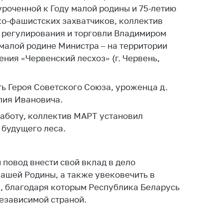
ты
уроченной к Году малой родины и 75-летию
о-фашистских захватчиков, коллектив
 и режим
 регулирования и торговли Владимиром
ты
 малой родине Министра – на территории
мная
ния «Червенский лесхоз» (г. Червень,
стра
ая линия
ь Героя Советского Союза, уроженца д.
лия Ивановича.
с-служба
аботу, коллектив МАРТ установил
стоящий
 будущего леса.
дарственный
н
 повод внести свой вклад в дело
на сайте
ашей Родины, а также увековечить в
ить о росте
, благодаря которым Республика Беларусь
независимой страной.
образование
карственные