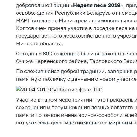
Награждения
добровольной акции
«Неделя леса-2019»
Контак
, при
Белорусская
освобождения Республики Беларусь от немецк
Адрес
универсальная
МАРТ во главе с Министром антимонопольного
рабо
товарная биржа
Колтовичем принял участие в посадке леса на
Прие
государственного лесохозяйственного учрежде
Общественная
Мини
Минская область).
жизнь
Горяч
Сегодня 6 800 саженцев были высажены в чест
Идеологическая
Очижа Червенского района, Тарловского Васи
работа
Прес
По сложившейся доброй традиции, завершив р
Официальные
Выше
памятную табличку с данными о новом участке
геральдические
госу
символы
орга
5 лет МАРТ
Участие в таком мероприятии – это прекрасный
Важное 
сохранения и преумножения лесных богатств н
Сообщ
Деятельность
памяти потомков имена воинов-освободителей
цен
Ценовая политика
вот уже семь десятилетий является мирной и 
Цено
Антимонопольное
на ле