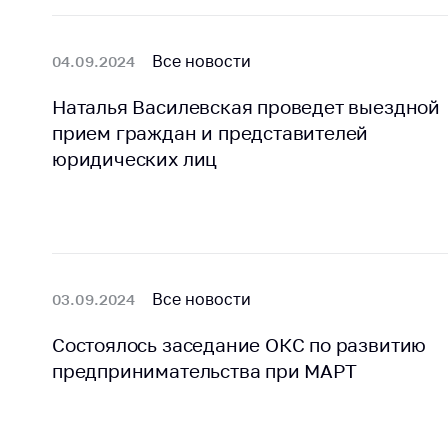
регулирование и
средс
конкуренция
меди
назна
Все новости
04.09.2024
Торговля и услуги
меди
Регулирование и
техни
Наталья Василевская проведет выездной
контроль закупок
прием граждан и представителей
Реше
юридических лиц
Защита прав
по ус
потребителей
факт
(отсу
Регулирование
нару
рекламной
анти
деятельности
закон
Все новости
03.09.2024
Международное
Пред
сотрудничество
и пр
Состоялось заседание ОКС по развитию
Применение мер
предпринимательства при МАРТ
Обще
нетарифного
обсу
регулирования
прое
Биржевая торговля