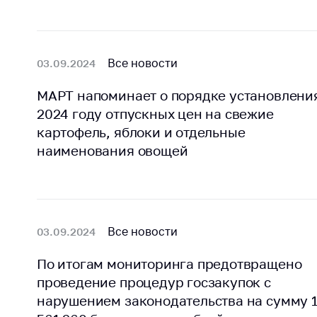
Марк
това
Выставочная
деятельность в
Упро
Республике
услов
Все новости
03.09.2024
Беларусь
бизн
МАРТ напоминает о порядке установлени
Защита
Реко
персональных
2024 году отпускных цен на свежие
пред
данных
картофель, яблоки и отдельные
расп
COVID
наименования овощей
Новости
субъе
торго
обще
питан
обсл
Все новости
03.09.2024
Обуч
По итогам мониторинга предотвращено
вопр
проведение процедур госзакупок с
анти
регул
нарушением законодательства на сумму 
конк