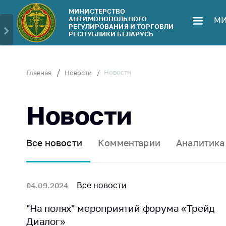
МИНИСТЕРСТВО
АНТИМОНОПОЛЬНОГО
МИ
Министерство
Обрати
РЕГУЛИРОВАНИЯ И ТОРГОВЛИ
РЕСПУБЛИКИ БЕЛАРУСЬ
Руководство
Личн
гражд
Структура
Министерства
Прям
Новости
Главная
Новости
телеф
Территориальные
органы
Горяч
Новости
Законодательство
Элек
обра
Антикоррупционная
Все новости
Комментарии
Аналитика
деятельность
Сообщ
цен н
Общественно-
консультативный
Сообщ
Все новости
04.09.2024
совет
цен н
меди
"На полях" мероприятий форума «Трейд
Соискателям
изде
Диалог»