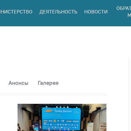
ОБРА
НИСТЕРСТВО
ДЕЯТЕЛЬНОСТЬ
НОВОСТИ
ться в МАРТ
М
ый прием
ан и юр. лиц
aя
оннaя линия
ая линия
тронные
щения
Анонсы
Галерея
ить о росте
а товары
ить о росте
а лекарства и
цинские
лия