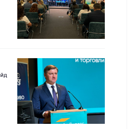
ты
 и режим
ты
мная
стра
ая линия
с-служба
стоящий
ейд
дарственный
н
на сайте
ить о росте
образование
карственные