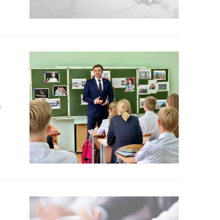
тики
а