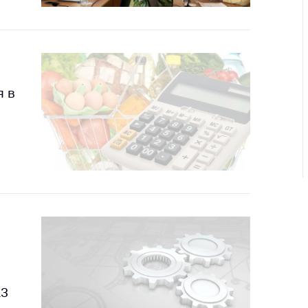
ировка
ров
щение
ий ведения
еса
я в
мендации по
отвращению
ространения
-19 для
ктов
вли,
ственного
ия, бытового
уживания
ение по
осам
монопольного
ирования и
13
урентной