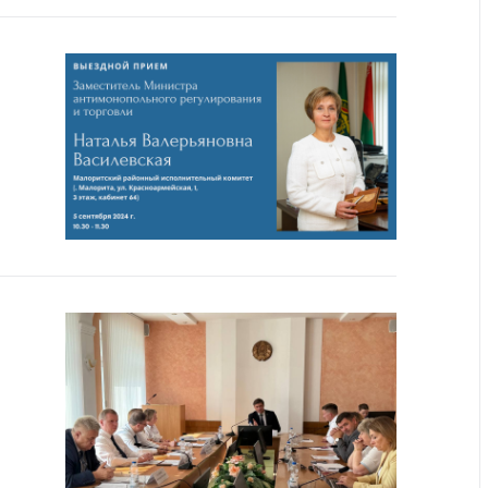
тва, изделия
цинского
чения и
цинскую
ку
ние Комиссии
тановлению
а нарушения
тствия)
шения
монопольного
одательства
остережения
едупреждения
ственное
ждение
ктов