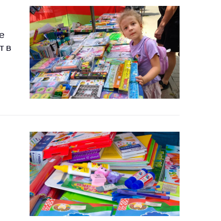
е
т в