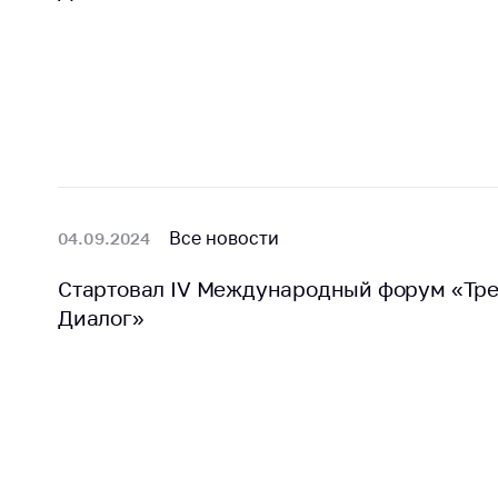
Награждения
Контак
Белорусская
Адрес
универсальная
рабо
товарная биржа
Прие
Общественная
Мини
жизнь
Горяч
Идеологическая
работа
Прес
Все новости
04.09.2024
Официальные
Выше
Стартовал IV Международный форум «Тр
геральдические
госу
символы
Диалог»
орга
5 лет МАРТ
Важное 
Сообщ
Деятельность
цен
Ценовая политика
Цено
Антимонопольное
на ле