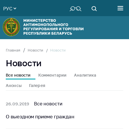
РУС
Министерство
Руководство
Структура
Министерства
Территориальные
Новости
Главная
Новости
органы
Новости
Законодательство
Антикоррупционная
Все новости
Комментарии
Аналитика
деятельность
Анонсы
Галерея
Общественно-
консультативный
совет
Все новости
26.09.2019
Соискателям
О выездном приеме граждан
Награждения