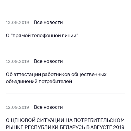
Важное на сайте
Сообщить о росте
цен
Все новости
13.09.2019
Ценообразование
О "прямой телефонной линии"
на лекарственные
средства, изделия
медицинского
назначения и
Все новости
12.09.2019
медицинскую
технику
Об аттестации работников общественных
Решение Комиссии
объединений потребителей
по установлению
факта нарушения
(отсутствия)
нарушения
Все новости
12.09.2019
антимонопольного
законодательства
О ЦЕНОВОЙ СИТУАЦИИ НА ПОТРЕБИТЕЛЬСКОМ
Предостережения и
РЫНКЕ РЕСПУБЛИКИ БЕЛАРУСЬ В АВГУСТЕ 2019