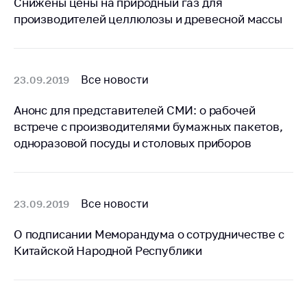
Снижены цены на природный газ для
производителей целлюлозы и древесной массы
Торговля и услуги
Регулирование и
контроль закупок
Все новости
23.09.2019
Защита прав
потребителей
Анонс для представителей СМИ: о рабочей
Регулирование
встрече с производителями бумажных пакетов,
рекламной
одноразовой посуды и столовых приборов
деятельности
Международное
сотрудничество
Все новости
23.09.2019
Применение мер
нетарифного
О подписании Меморандума о сотрудничестве с
регулирования
Китайской Народной Республики
Биржевая торговля
Выставочная