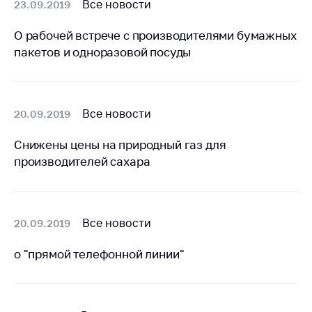
деятельность в
Все новости
23.09.2019
Республике
Беларусь
О рабочей встрече с производителями бумажных
пакетов и одноразовой посуды
Защита
персональных
данных
Новости
Все новости
20.09.2019
Снижены цены на природный газ для
Обратиться в МАРТ
производителей сахара
Личный прием
граждан и юр. лиц
Прямaя телефоннaя
Все новости
20.09.2019
линия
Горячая линия
о "прямой телефонной линии"
Электронные
обращения