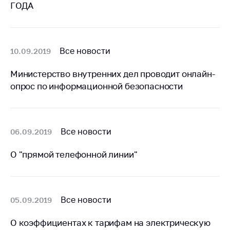
предупреждения
ГОДА
Общественное
обсуждение
проектов
Все новости
10.09.2019
Маркировка
товаров
Министерство внутренних дел проводит онлайн-
опрос по информационной безопасности
Упрощение условий
ведения бизнеса
Рекомендации по
предотвращению
Все новости
06.09.2019
распространения
COVID-19 для
О "прямой телефонной линии"
субъектов торговли,
общественного
питания, бытового
обслуживания
Все новости
05.09.2019
Обучение по
О коэффициентах к тарифам на электрическую
вопросам