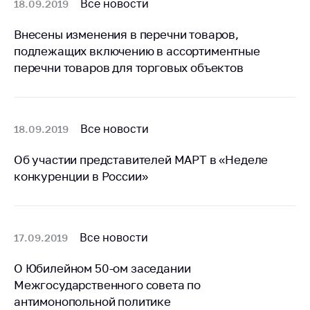
Сообщить о росте
Все новости
18.09.2019
цен на товары
Внесены изменения в перечни товаров,
Сообщить о росте
подлежащих включению в ассортиментные
цен на лекарства и
перечни товаров для торговых объектов
медицинские
изделия
Контакты
Все новости
18.09.2019
Адрес и режим
работы
Об участии представителей МАРТ в «Неделе
Приемная
конкуренции в России»
Министра
Горячая линия
Все новости
17.09.2019
Пресс-служба
Вышестоящий
О Юбилейном 50-ом заседании
государственный
Межгосударственного совета по
орган
антимонопольной политике