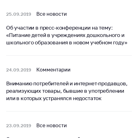
Белорусская
универсальная
Все новости
25.09.2019
товарная биржа
Об участии в пресс-конференции на тему:
Общественная
«Питание детей в учреждениях дошкольного и
жизнь
школьного образования в новом учебном году»
Идеологическая
работа
Официальные
Комментарии
24.09.2019
геральдические
символы
Вниманию потребителей и интернет-продавцов,
5 лет МАРТ
реализующих товары, бывшие в употреблении
или в которых устранялся недостаток
Деятельность
Ценовая политика
Антимонопольное
Все новости
23.09.2019
регулирование и
конкуренция