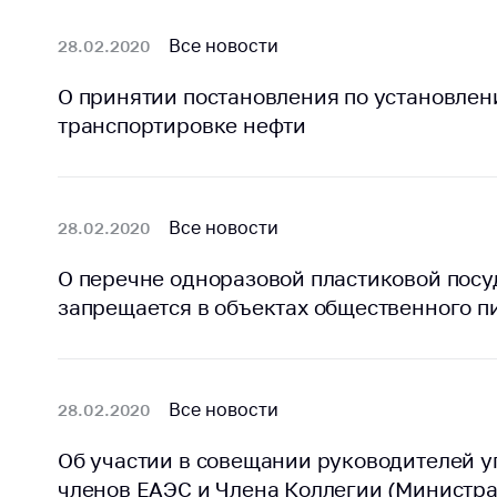
Марк
това
Выставочная
Все новости
28.02.2020
деятельность в
Упро
Республике
услов
О принятии постановления по установлен
Беларусь
бизн
транспортировке нефти
Защита
Реко
персональных
пред
данных
расп
Все новости
28.02.2020
COVID
Новости
субъе
О перечне одноразовой пластиковой посу
торго
обще
запрещается в объектах общественного пи
питан
обсл
Обуч
Все новости
28.02.2020
вопр
анти
Об участии в совещании руководителей у
регул
членов ЕАЭС и Члена Коллегии (Министра
конк