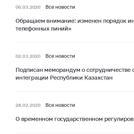
регулирование и
средс
Все новости
06.03.2020
конкуренция
меди
назна
Торговля и услуги
Обращаем внимание: изменен порядок и
меди
телефонных линий»
Регулирование и
техни
контроль закупок
Реше
Защита прав
по ус
потребителей
факт
Все новости
02.03.2020
(отсу
Регулирование
нару
Подписан меморандум о сотрудничестве 
рекламной
анти
интеграции Республики Казахстан
деятельности
закон
Международное
Пред
сотрудничество
и пр
Все новости
28.02.2020
Применение мер
Обще
нетарифного
обсу
О временном государственном регулиров
регулирования
прое
Биржевая торговля