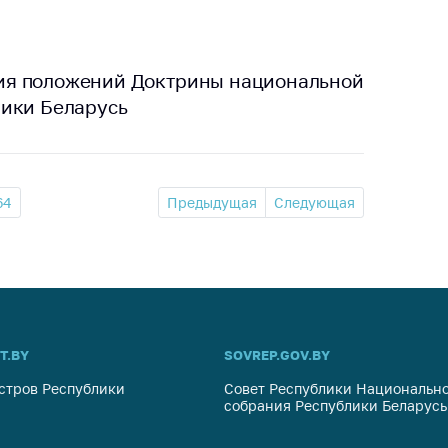
ия положений Доктрины национальной
лики Беларусь
64
Предыдущая
Следующая
T.BY
SOVREP.GOV.BY
стров Республики
Совет Республики Национально
собрания Республики Беларусь