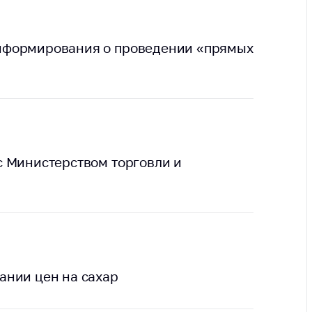
тва, изделия
цинского
чения и
нформирования о проведении «прямых
цинскую
ку
ние Комиссии
тановлению
а нарушения
тствия)
шения
с Министерством торговли и
монопольного
одательства
остережения
едупреждения
ственное
ждение
ании цен на сахар
ктов