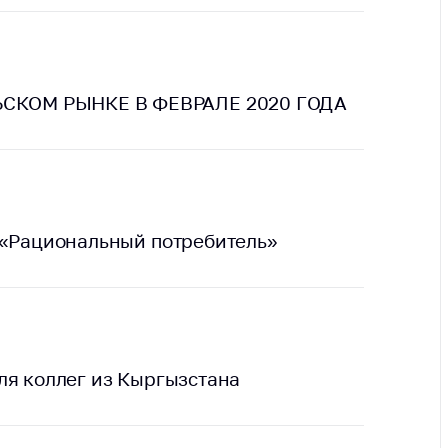
ты
 и режим
ты
СКОМ РЫНКЕ В ФЕВРАЛЕ 2020 ГОДА
мная
стра
ая линия
с-служба
 «Рациональный потребитель»
стоящий
дарственный
н
на сайте
ить о росте
ля коллег из Кыргызстана
образование
карственные