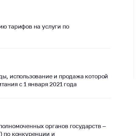
ировка
ров
щение
ий ведения
ию тарифов на услуги по
еса
мендации по
отвращению
ространения
-19 для
ктов
ды, использование и продажа которой
вли,
ственного
тания с 1 января 2021 года
ия, бытового
уживания
ение по
осам
монопольного
полномоченных органов государств –
ирования и
) по конкуренции и
урентной