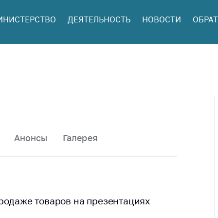
ИНИСТЕРСТВО
ДЕЯТЕЛЬНОСТЬ
НОВОСТИ
ОБРАТ
ться в МАРТ
ый прием
ан и юр. лиц
aя
оннaя линия
ая линия
тронные
щения
Анонсы
Галерея
ить о росте
а товары
ить о росте
а лекарства и
цинские
родаже товаров на презентациях
лия