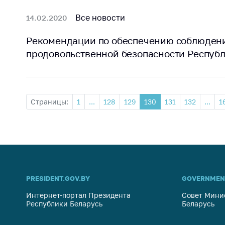
Все новости
14.02.2020
Рекомендации по обеспечению соблюден
продовольственной безопасности Респуб
Страницы:
1
...
128
129
130
131
132
...
1
PRESIDENT.GOV.BY
GOVERNMEN
Интернет-портал Президента
Совет Мини
Республики Беларусь
Беларусь