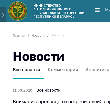
МИНИСТЕРСТВО
АНТИМОНОПОЛЬНОГО
М
Министерство
Обрати
РЕГУЛИРОВАНИЯ И ТОРГОВЛИ
РЕСПУБЛИКИ БЕЛАРУСЬ
Руководство
Личн
гражд
Структура
Министерства
Прям
Новости
Главная
Новости
телеф
Территориальные
органы
Горяч
Новости
Законодательство
Элек
обра
Антикоррупционная
Все новости
Комментарии
Аналитика
деятельность
Сообщ
цен н
Общественно-
консультативный
Сообщ
Все новости
11.03.2020
совет
цен н
меди
Вниманию продавцов и потребителей: о п
Соискателям
изде