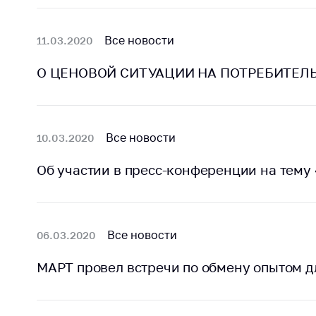
Награждения
Контак
Белорусская
Адрес
Все новости
11.03.2020
универсальная
рабо
товарная биржа
О ЦЕНОВОЙ СИТУАЦИИ НА ПОТРЕБИТЕЛЬ
Прие
Общественная
Мини
жизнь
Горяч
Идеологическая
Все новости
10.03.2020
работа
Прес
Об участии в пресс-конференции на тему
Официальные
Выше
геральдические
госу
символы
орга
5 лет МАРТ
Важное 
Все новости
06.03.2020
Сообщ
Деятельность
МАРТ провел встречи по обмену опытом д
цен
Ценовая политика
Цено
Антимонопольное
на ле