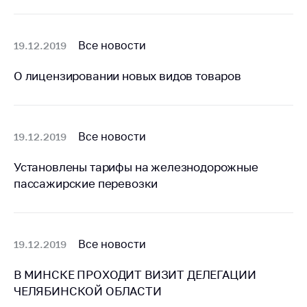
Сообщить о росте
цен на товары
Сообщить о росте
Все новости
19.12.2019
цен на лекарства и
медицинские
О лицензировании новых видов товаров
изделия
Контакты
Адрес и режим
Все новости
19.12.2019
работы
Установлены тарифы на железнодорожные
Приемная
пассажирские перевозки
Министра
Горячая линия
Пресс-служба
Все новости
19.12.2019
Вышестоящий
В МИНСКЕ ПРОХОДИТ ВИЗИТ ДЕЛЕГАЦИИ
государственный
ЧЕЛЯБИНСКОЙ ОБЛАСТИ
орган