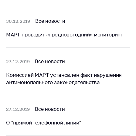
Белорусская
универсальная
товарная биржа
Все новости
30.12.2019
Общественная
МАРТ проводит «предновогодний» мониторинг
жизнь
Идеологическая
работа
Все новости
27.12.2019
Официальные
геральдические
Комиссией МАРТ установлен факт нарушения
символы
антимонопольного законодательства
5 лет МАРТ
Деятельность
Все новости
27.12.2019
Ценовая политика
Антимонопольное
О "прямой телефонной линии"
регулирование и
конкуренция