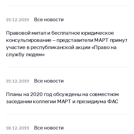
Важное на сайте
Сообщить о росте
Все новости
19.12.2019
цен
Ценообразование
Правовой митап и бесплатное юридическое
на лекарственные
консультирование – представители МАРТ примут
средства, изделия
участие в республиканской акции «Право на
медицинского
службу людям»
назначения и
медицинскую
технику
Решение Комиссии
Все новости
19.12.2019
по установлению
факта нарушения
Планы на 2020 год обсуждены на совместном
(отсутствия)
заседании коллегии МАРТ и президиума ФАС
нарушения
антимонопольного
законодательства
Все новости
18.12.2019
Предостережения и