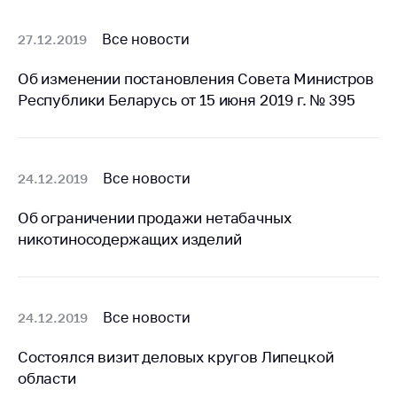
Торговля и услуги
Все новости
27.12.2019
Регулирование и
контроль закупок
Об изменении постановления Совета Министров
Республики Беларусь от 15 июня 2019 г. № 395
Защита прав
потребителей
Регулирование
рекламной
Все новости
24.12.2019
деятельности
Об ограничении продажи нетабачных
Международное
никотиносодержащих изделий
сотрудничество
Применение мер
нетарифного
регулирования
Все новости
24.12.2019
Биржевая торговля
Состоялся визит деловых кругов Липецкой
области
Выставочная