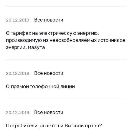
деятельность в
Республике
Беларусь
Все новости
20.12.2019
Защита
персональных
О тарифах на электрическую энергию,
данных
производимую из невозобновляемых источников
энергии, мазута
Новости
Обратиться в МАРТ
Личный прием
Все новости
20.12.2019
граждан и юр. лиц
О прямой телефонной линии
Прямaя телефоннaя
линия
Горячая линия
Все новости
20.12.2019
Электронные
обращения
Потребители, знаете ли Вы свои права?