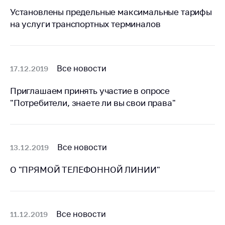
предупреждения
Установлены предельные максимальные тарифы
Общественное
на услуги транспортных терминалов
обсуждение
проектов
Маркировка
Все новости
17.12.2019
товаров
Упрощение условий
Приглашаем принять участие в опросе
ведения бизнеса
"Потребители, знаете ли вы свои права"
Рекомендации по
предотвращению
распространения
COVID-19 для
Все новости
13.12.2019
субъектов торговли,
общественного
О "ПРЯМОЙ ТЕЛЕФОННОЙ ЛИНИИ"
питания, бытового
обслуживания
Обучение по
Все новости
11.12.2019
вопросам