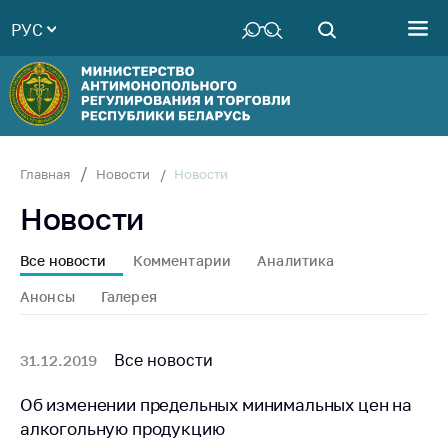
РУС
Министерство
Руководство
Структура
Министерства
Территориальные
Новости
Главная
Новости
органы
Новости
Законодательство
Антикоррупционная
Все новости
Комментарии
Аналитика
деятельность
Анонсы
Галерея
Общественно-
консультативный
совет
Все новости
31.12.2019
Соискателям
Об изменении предельных минимальных цен на
алкогольную продукцию
Награждения