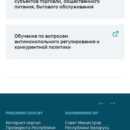
субъектов торговли, общественного
питания, бытового обслуживания
Обучение по вопросам
антимонопольного регулирования и
конкурентной политики
PRESIDENT.GOV.BY
GOVERNMENT.BY
SO
Интернет-портал
Совет Министров
Со
Президента Республики
Республики Беларусь
На