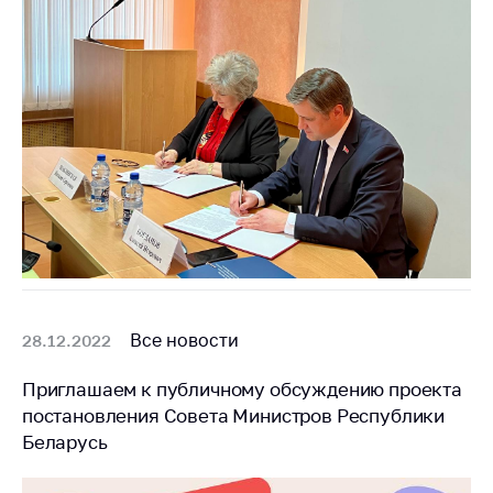
Сообщить о росте
цен на товары
Сообщить о росте
цен на лекарства и
медицинские
изделия
Контакты
Адрес и режим
работы
Приемная
Министра
Все новости
28.12.2022
Горячая линия
Пресс-служба
Приглашаем к публичному обсуждению проекта
постановления Совета Министров Республики
Вышестоящий
Беларусь
государственный
орган