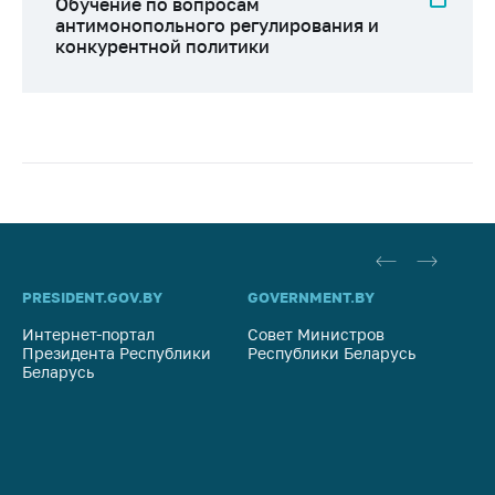
Обучение по вопросам
антимонопольного регулирования и
конкурентной политики
PRESIDENT.GOV.BY
GOVERNMENT.BY
SO
Интернет-портал
Совет Министров
Со
Президента Республики
Республики Беларусь
На
Беларусь
Ре