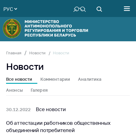
РУС
Министерство
Руководство
Структура
Министерства
Территориальные
Новости
Главная
Новости
органы
Новости
Законодательство
Антикоррупционная
Все новости
Комментарии
Аналитика
деятельность
Анонсы
Галерея
Общественно-
консультативный
совет
Все новости
30.12.2022
Соискателям
Об аттестации работников общественных
объединений потребителей
Награждения