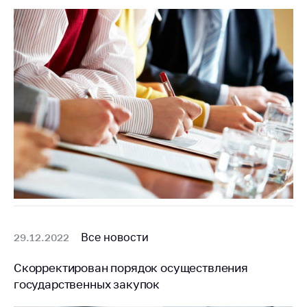
Белорусская
универсальная
товарная биржа
Общественная
жизнь
Идеологическая
работа
Официальные
геральдические
символы
5 лет МАРТ
Деятельность
Все новости
29.12.2022
Ценовая политика
Скорректирован порядок осуществления
Антимонопольное
государственных закупок
регулирование и
конкуренция