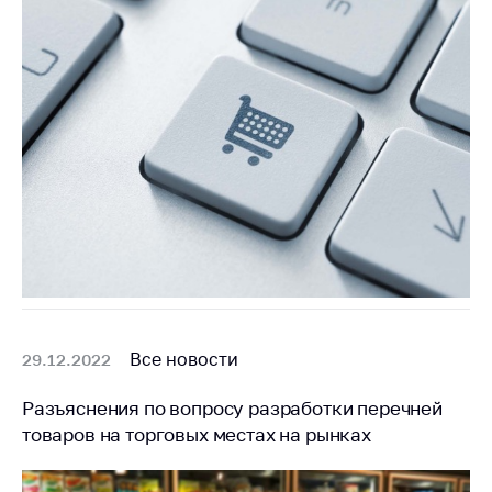
Торговля и услуги
Регулирование и
контроль закупок
Защита прав
потребителей
Регулирование
рекламной
деятельности
Международное
сотрудничество
Применение мер
Все новости
29.12.2022
нетарифного
регулирования
Разъяснения по вопросу разработки перечней
Биржевая торговля
товаров на торговых местах на рынках
Выставочная