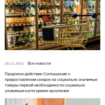
деятельность в
Республике
Беларусь
Защита
персональных
данных
Новости
Обратиться в МАРТ
Личный прием
граждан и юр. лиц
Все новости
28.12.2022
Прямaя телефоннaя
Продлено действие Соглашения о
линия
предоставлении скидок на социально значимые
Горячая линия
товары первой необходимости социально
уязвимым категориям населения
Электронные
обращения