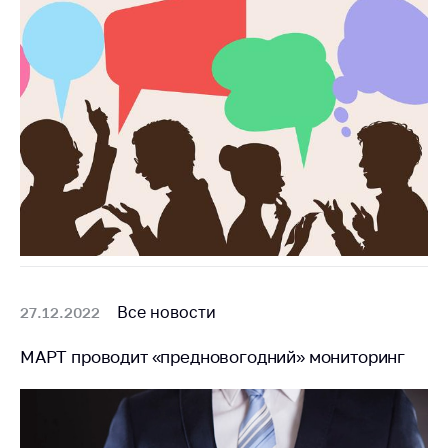
Важное на сайте
Сообщить о росте
цен
Ценообразование
на лекарственные
средства, изделия
медицинского
назначения и
медицинскую
технику
Решение Комиссии
по установлению
факта нарушения
Все новости
27.12.2022
(отсутствия)
нарушения
МАРТ проводит «предновогодний» мониторинг
антимонопольного
законодательства
Предостережения и