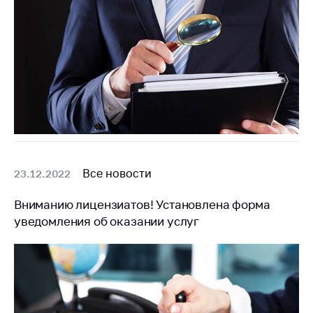
предупреждения
Общественное
обсуждение
проектов
Маркировка
товаров
Упрощение условий
ведения бизнеса
Рекомендации по
Все новости
23.12.2022
предотвращению
распространения
Вниманию лицензиатов! Установлена форма
COVID-19 для
субъектов торговли,
уведомления об оказании услуг
общественного
питания, бытового
обслуживания
Обучение по
вопросам