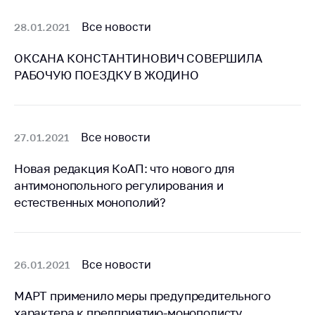
предупреждения
Общественное
Все новости
28.01.2021
обсуждение
проектов
ОКСАНА КОНСТАНТИНОВИЧ СОВЕРШИЛА
РАБОЧУЮ ПОЕЗДКУ В ЖОДИНО
Маркировка
товаров
Упрощение условий
ведения бизнеса
Все новости
27.01.2021
Рекомендации по
Новая редакция КоАП: что нового для
предотвращению
антимонопольного регулирования и
распространения
естественных монополий?
COVID-19 для
субъектов торговли,
общественного
питания, бытового
Все новости
26.01.2021
обслуживания
Обучение по
МАРТ применило меры предупредительного
вопросам
характера к предприятию-монополисту