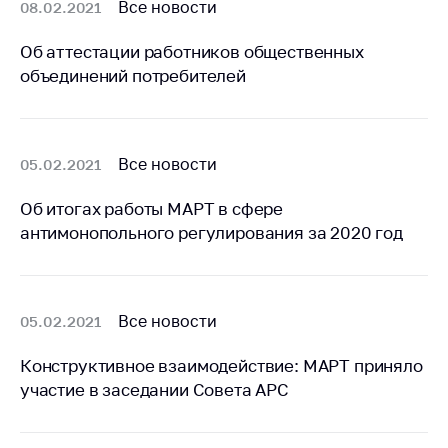
Все новости
08.02.2021
Торговля и услуги
Об аттестации работников общественных
Регулирование и
объединений потребителей
контроль закупок
Защита прав
потребителей
Все новости
05.02.2021
Регулирование
рекламной
Об итогах работы МАРТ в сфере
деятельности
антимонопольного регулирования за 2020 год
Международное
сотрудничество
Применение мер
Все новости
05.02.2021
нетарифного
регулирования
Конструктивное взаимодействие: МАРТ приняло
участие в заседании Совета АРС
Биржевая торговля
Выставочная