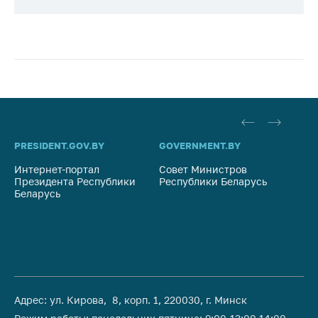
PRESIDENT.GOV.BY
GOVERNMENT.BY
SO
Интернет-портал
Совет Министров
Со
Президента Республики
Республики Беларусь
На
Беларусь
Ре
Адрес: ул. Кирова, 8, корп. 1, 220030, г. Минск