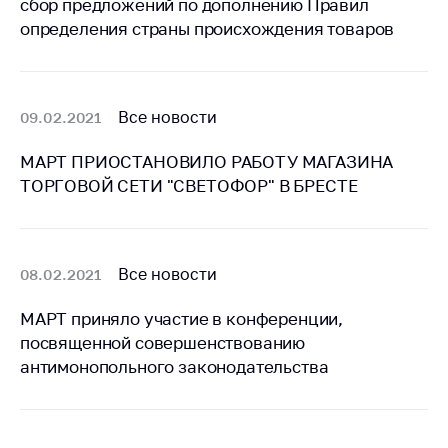
сбор предложений по дополнению Правил
Белорусская
определения страны происхождения товаров
универсальная
товарная биржа
Общественная
Все новости
09.02.2021
жизнь
Идеологическая
МАРТ ПРИОСТАНОВИЛО РАБОТУ МАГАЗИНА
работа
ТОРГОВОЙ СЕТИ "СВЕТОФОР" В БРЕСТЕ
Официальные
геральдические
символы
Все новости
08.02.2021
5 лет МАРТ
МАРТ приняло участие в конференции,
Деятельность
посвященной совершенствованию
Ценовая политика
антимонопольного законодательства
Антимонопольное
регулирование и
конкуренция