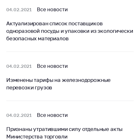
деятельность в
Республике
Все новости
04.02.2021
Беларусь
Актуализирован список поставщиков
Защита
одноразовой посуды и упаковки из экологически
персональных
данных
безопасных материалов
Новости
Все новости
04.02.2021
Обратиться в МАРТ
Личный прием
Изменены тарифы на железнодорожные
граждан и юр. лиц
перевозки грузов
Прямaя телефоннaя
линия
Горячая линия
Все новости
04.02.2021
Электронные
Признаны утратившими силу отдельные акты
обращения
Министерства торговли