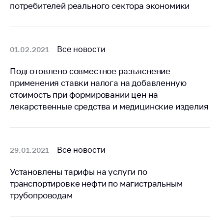
потребителей реального сектора экономики
Важное на сайте
Сообщить о росте
цен
Все новости
01.02.2021
Ценообразование
на лекарственные
Подготовлено совместное разъяснение
средства, изделия
применения ставки налога на добавленную
медицинского
назначения и
стоимость при формировании цен на
медицинскую
лекарственные средства и медицинские изделия
технику
Решение Комиссии
по установлению
Все новости
29.01.2021
факта нарушения
(отсутствия)
Установлены тарифы на услуги по
нарушения
антимонопольного
транспортировке нефти по магистральным
законодательства
трубопроводам
Предостережения и