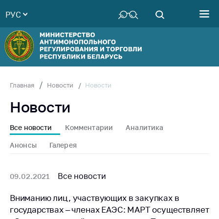
РУС
Министерство
Руководство
Структура
Министерства
Территориальные
Новости
Главная
Новости
органы
Новости
Законодательство
Антикоррупционная
Все новости
Комментарии
Аналитика
деятельность
Анонсы
Галерея
Общественно-
консультативный
совет
Все новости
09.02.2021
Соискателям
Вниманию лиц, участвующих в закупках в
государствах – членах ЕАЭС: МАРТ осуществляет
Награждения