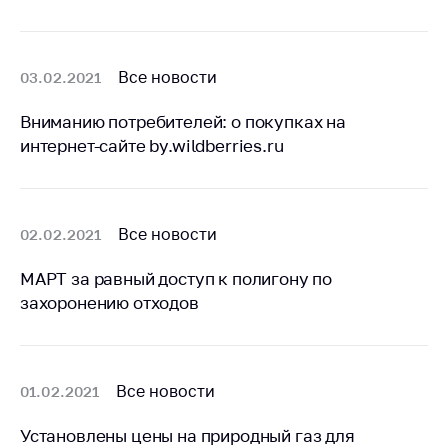
Сообщить о росте
цен на товары
Сообщить о росте
Все новости
03.02.2021
цен на лекарства и
медицинские
Вниманию потребителей: о покупках на
изделия
интернет-сайте by.wildberries.ru
Контакты
Адрес и режим
работы
Все новости
02.02.2021
Приемная
Министра
МАРТ за равный доступ к полигону по
захоронению отходов
Горячая линия
Пресс-служба
Вышестоящий
Все новости
01.02.2021
государственный
орган
Установлены цены на природный газ для