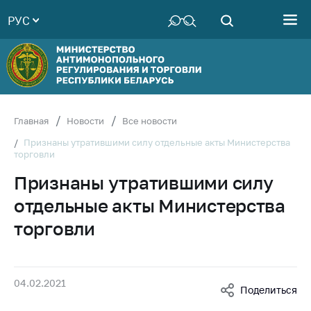
РУС
Министерство
Руководство
Структура
Министерства
Территориальные
Главная
Новости
Все новости
органы
Признаны утратившими силу отдельные акты Министерства
торговли
Законодательство
Признаны утратившими силу
Антикоррупционная
деятельность
отдельные акты Министерства
Общественно-
торговли
консультативный
совет
Соискателям
04.02.2021
Поделиться
Награждения