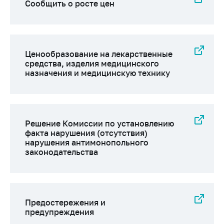
деятельность в
Сообщить о росте цен
Республике
Беларусь
Защита
персональных
Ценообразование на лекарственные
данных
средства, изделия медицинского
назначения и медицинскую технику
Новости
Обратиться в МАРТ
Личный прием
Решение Комиссии по установлению
граждан и юр. лиц
факта нарушения (отсутствия)
нарушения антимонопольного
Прямaя телефоннaя
законодательства
линия
Горячая линия
Электронные
Предостережения и
обращения
предупреждения