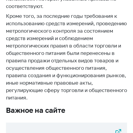
соответствуют.
Торговля и услуги
Кроме того, за последние годы требования к
Регулирование и
использованию средств измерений, проведению
контроль закупок
метрологического контроля за состоянием
Защита прав
средств измерений и соблюдением
потребителей
метрологических правил в области торговли и
общественного питания были перенесены в
Регулирование
рекламной
правила продажи отдельных видов товаров и
деятельности
осуществления общественного питания,
правила создания и функционирования рынков,
Международное
сотрудничество
иные нормативные правовые акты,
регулирующие сферу торговли и общественного
Применение мер
питания.
нетарифного
регулирования
Важное на сайте
Биржевая торговля
Выставочная