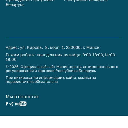
предупреждения
Беларусь
Ре
Общественное
обсуждение
проектов
Маркировка
товаров
Адрес: ул. Кирова, 8, корп. 1, 220030, г. Минск
Упрощение условий
Режим работы: понедельник-пятница: 9:00-13:00,14:00-
ведения бизнеса
18:00
Рекомендации по
© 2026, Официальный сайт Министерства антимонопольного
регулирования и торговли Республики Беларусь
предотвращению
распространения
При цитировании информации с сайта, ссылка на
первоисточник обязательна
COVID-19 для
субъектов торговли,
общественного
Мы в соцсетях
питания, бытового
обслуживания
Обучение по
вопросам