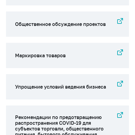
Сообщить о росте
цен на товары
Сообщить о росте
Общественное обсуждение проектов
цен на лекарства и
медицинские
изделия
Контакты
Маркировка товаров
Адрес и режим
работы
Приемная
Министра
Упрощение условий ведения бизнеса
Горячая линия
Пресс-служба
Вышестоящий
Рекомендации по предотвращению
государственный
распространения COVID-19 для
орган
субъектов торговли, общественного
питания, бытового обслуживания