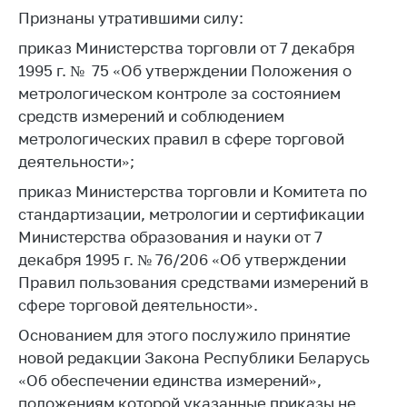
Признаны утратившими силу:
Белорусская
универсальная
приказ Министерства торговли от 7 декабря
товарная биржа
1995 г. № 75 «Об утверждении Положения о
Общественная
метрологическом контроле за состоянием
жизнь
средств измерений и соблюдением
метрологических правил в сфере торговой
Идеологическая
работа
деятельности»;
приказ Министерства торговли и Комитета по
Официальные
геральдические
стандартизации, метрологии и сертификации
символы
Министерства образования и науки от 7
декабря 1995 г. № 76/206 «Об утверждении
5 лет МАРТ
Правил пользования средствами измерений в
Деятельность
сфере торговой деятельности».
Ценовая политика
Основанием для этого послужило принятие
новой редакции Закона Республики Беларусь
Антимонопольное
«Об обеспечении единства измерений»,
регулирование и
конкуренция
положениям которой указанные приказы не