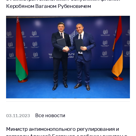
Керобяном Ваганом Рубеновичем
Торговля и услуги
Регулирование и
контроль закупок
Защита прав
потребителей
Регулирование
рекламной
деятельности
Международное
сотрудничество
Применение мер
нетарифного
регулирования
Все новости
03.11.2023
Биржевая торговля
Министр антимонопольного регулирования и
Выставочная