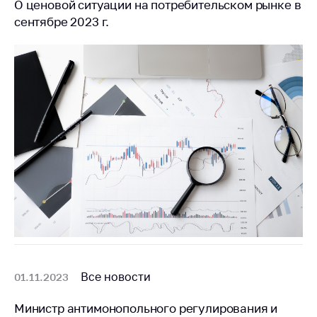
Сообщить о росте
О ценовой ситуации на потребительском рынке в
цен на товары
сентябре 2023 г.
Сообщить о росте
цен на лекарства и
медицинские
изделия
Контакты
Адрес и режим
работы
Приемная
Министра
Горячая линия
Пресс-служба
Вышестоящий
Все новости
01.11.2023
государственный
орган
Министр антимонопольного регулирования и