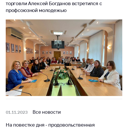
торговли Алексей Богданов встретился с
Важное на сайте
профсоюзной молодежью
Сообщить о росте
цен
Ценообразование
на лекарственные
средства, изделия
медицинского
назначения и
медицинскую
технику
Решение Комиссии
по установлению
факта нарушения
(отсутствия)
нарушения
антимонопольного
Все новости
законодательства
01.11.2023
Предостережения и
На повестке дня - продовольственная