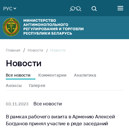
РУС
Министерство
Руководство
Структура
Министерства
Территориальные
Новости
Главная
Новости
органы
Новости
Законодательство
Антикоррупционная
Все новости
Комментарии
Аналитика
деятельность
Анонсы
Галерея
Общественно-
консультативный
совет
Все новости
03.11.2023
Соискателям
В рамках рабочего визита в Армению Алексей
Богданов принял участие в ряде заседаний
Награждения