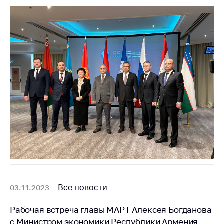
Белорусская
универсальная
товарная биржа
Общественная
жизнь
Идеологическая
работа
Официальные
геральдические
символы
5 лет МАРТ
Деятельность
Ценовая политика
Все новости
03.11.2023
Антимонопольное
Рабочая встреча главы МАРТ Алексея Богданова
регулирование и
конкуренция
с Министром экономики Республики Армения