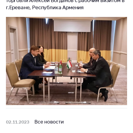
деятельность в
торговли Алексей Богданов с рабочим визитом в
Республике
г.Ереване, Республика Армения
Беларусь
Защита
персональных
данных
Новости
Обратиться в МАРТ
Личный прием
граждан и юр. лиц
Прямaя телефоннaя
линия
Горячая линия
Электронные
Все новости
02.11.2023
обращения