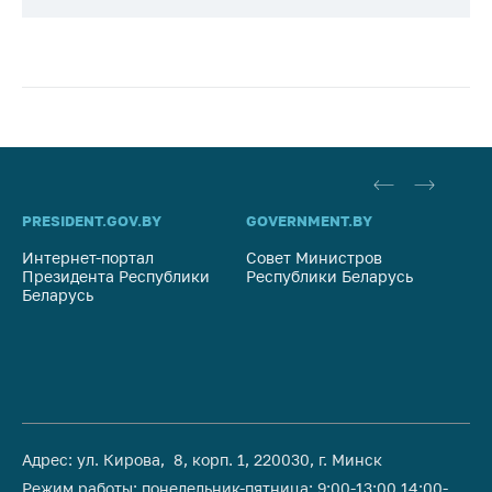
PRESIDENT.GOV.BY
GOVERNMENT.BY
SO
Интернет-портал
Совет Министров
Со
Президента Республики
Республики Беларусь
На
Беларусь
Ре
Адрес: ул. Кирова, 8, корп. 1, 220030, г. Минск
Режим работы: понедельник-пятница: 9:00-13:00,14:00-