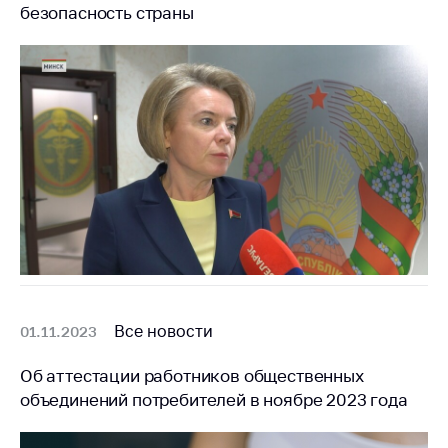
предупреждения
безопасность страны
Общественное
обсуждение
проектов
Маркировка
товаров
Упрощение условий
ведения бизнеса
Рекомендации по
предотвращению
распространения
COVID-19 для
субъектов торговли,
Все новости
01.11.2023
общественного
питания, бытового
Об аттестации работников общественных
обслуживания
объединений потребителей в ноябре 2023 года
Обучение по
вопросам