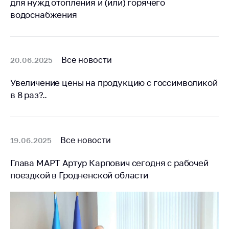
для нужд отопления и (или) горячего
Белорусская
водоснабжения
универсальная
товарная биржа
Общественная
Все новости
20.06.2025
жизнь
Идеологическая
Увеличение цены на продукцию с госсимволикой
работа
в 8 раз?..
Официальные
геральдические
символы
Все новости
19.06.2025
5 лет МАРТ
Глава МАРТ Артур Карпович сегодня с рабочей
Деятельность
поездкой в Гродненской области
Ценовая политика
Антимонопольное
регулирование и
конкуренция