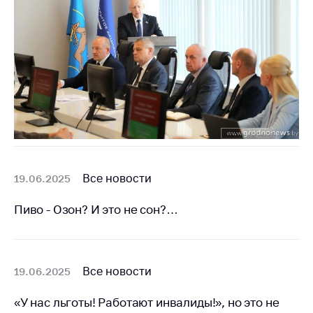
Торговля и услуги
Регулирование и
контроль закупок
Защита прав
потребителей
Регулирование
рекламной
деятельности
Все новости
Международное
19.06.2025
сотрудничество
Пиво - Озон? И это не сон?…
Применение мер
нетарифного
регулирования
Все новости
19.06.2025
Биржевая торговля
Выставочная
«У нас льготы! Работают инвалиды!», но это не