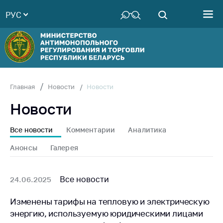
РУС
Министерство
Руководство
Структура
Министерства
Территориальные
Новости
Главная
Новости
органы
Новости
Законодательство
Антикоррупционная
Все новости
Комментарии
Аналитика
деятельность
Анонсы
Галерея
Общественно-
консультативный
совет
Все новости
24.06.2025
Соискателям
Изменены тарифы на тепловую и электрическую
энергию, используемую юридическими лицами
Награждения