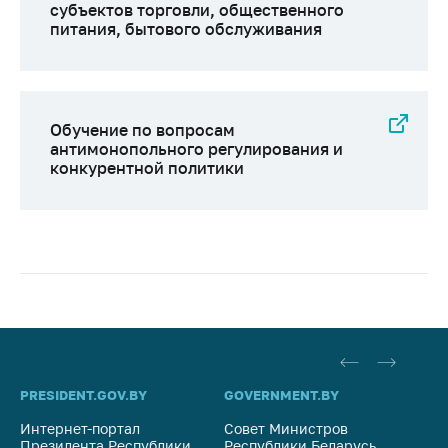
субъектов торговли, общественного
питания, бытового обслуживания
Обучение по вопросам
антимонопольного регулирования и
конкурентной политики
PRESIDENT.GOV.BY
GOVERNMENT.BY
SO
Интернет-портал
Совет Министров
Со
Президента Республики
Республики Беларусь
На