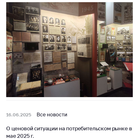
Важное на сайте
Сообщить о росте
цен
Ценообразование
на лекарственные
средства, изделия
медицинского
назначения и
медицинскую
технику
Решение Комиссии
по установлению
факта нарушения
(отсутствия)
нарушения
Все новости
16.06.2025
антимонопольного
законодательства
О ценовой ситуации на потребительском рынке в
Предостережения и
мае 2025 г.