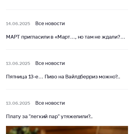
предупреждения
Общественное
обсуждение
Все новости
14.06.2025
проектов
Маркировка
МАРТ пригласили в «Март…, но там не ждали?…
товаров
Упрощение условий
ведения бизнеса
Все новости
13.06.2025
Рекомендации по
предотвращению
Пятница 13-е… Пиво на Вайлдберриз можно?..
распространения
COVID-19 для
субъектов торговли,
общественного
Все новости
13.06.2025
питания, бытового
обслуживания
Плату за "легкий пар" утяжелили?..
Обучение по
вопросам