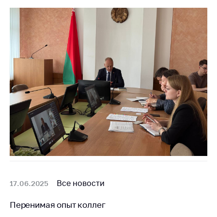
Сообщить о росте
цен на товары
Сообщить о росте
цен на лекарства и
медицинские
изделия
Контакты
Адрес и режим
работы
Приемная
Министра
Горячая линия
Пресс-служба
Все новости
17.06.2025
Вышестоящий
государственный
Перенимая опыт коллег
орган