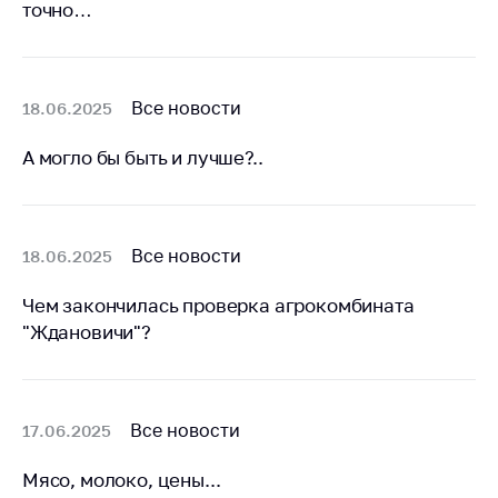
деятельность в
точно…
Республике
Беларусь
Защита
Все новости
18.06.2025
персональных
данных
А могло бы быть и лучше?..
Новости
Обратиться в МАРТ
Все новости
18.06.2025
Личный прием
граждан и юр. лиц
Чем закончилась проверка агрокомбината
"Ждановичи"?
Прямaя телефоннaя
линия
Горячая линия
Все новости
17.06.2025
Электронные
обращения
Мясо, молоко, цены...