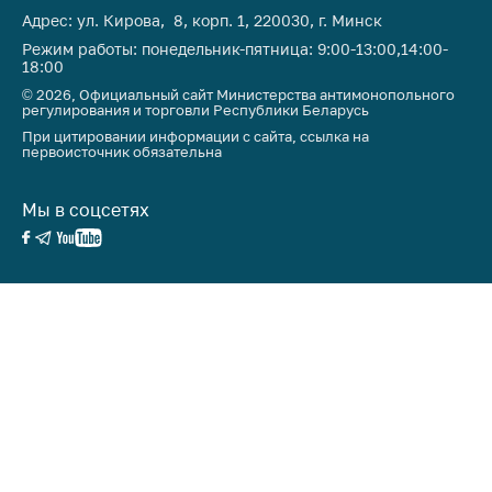
Важное на сайте
Адрес: ул. Кирова, 8, корп. 1, 220030, г. Минск
Режим работы: понедельник-пятница: 9:00-13:00,14:00-
Сообщить о росте
18:00
цен
© 2026, Официальный сайт Министерства антимонопольного
регулирования и торговли Республики Беларусь
Ценообразование
При цитировании информации с сайта, ссылка на
на лекарственные
первоисточник обязательна
средства, изделия
медицинского
назначения и
Мы в соцсетях
медицинскую
технику
Решение Комиссии
по установлению
факта нарушения
(отсутствия)
нарушения
антимонопольного
законодательства
Предостережения и