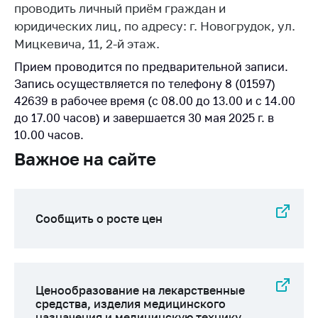
проводить личный приём граждан и
Белорусская
юридических лиц, по адресу: г. Новогрудок, ул.
универсальная
Мицкевича, 11, 2-й этаж.
товарная биржа
Прием проводится по предварительной записи.
Общественная
Запись осуществляется по телефону 8 (01597)
жизнь
42639 в рабочее время (с 08.00 до 13.00 и с 14.00
Идеологическая
до 17.00 часов) и завершается 30 мая 2025 г. в
работа
10.00 часов.
Официальные
Важное на сайте
геральдические
символы
5 лет МАРТ
Сообщить о росте цен
Деятельность
Ценовая политика
Антимонопольное
Ценообразование на лекарственные
регулирование и
средства, изделия медицинского
конкуренция
назначения и медицинскую технику