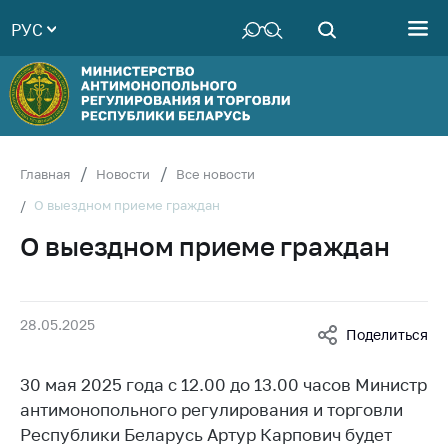
РУС
Министерство
Руководство
Структура
Министерства
Территориальные
Главная
Новости
Все новости
органы
О выездном приеме граждан
Законодательство
О выездном приеме граждан
Антикоррупционная
деятельность
Общественно-
28.05.2025
Поделиться
консультативный
совет
30 мая 2025 года с 12.00 до 13.00 часов Министр
Соискателям
антимонопольного регулирования и торговли
Награждения
Республики Беларусь Артур Карпович будет