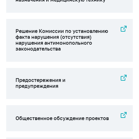
Торговля и услуги
Регулирование и
контроль закупок
Решение Комиссии по установлению
факта нарушения (отсутствия)
Защита прав
нарушения антимонопольного
потребителей
законодательства
Регулирование
рекламной
деятельности
Международное
Предостережения и
сотрудничество
предупреждения
Применение мер
нетарифного
регулирования
Общественное обсуждение проектов
Биржевая торговля
Выставочная