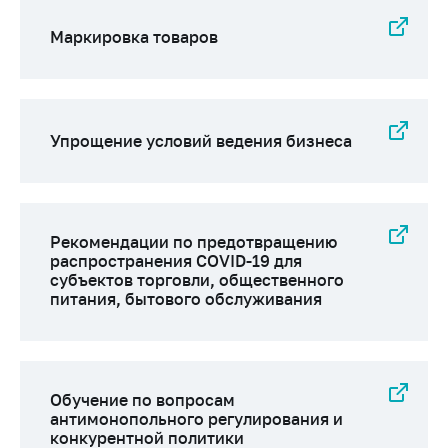
деятельность в
Республике
Маркировка товаров
Беларусь
Защита
персональных
данных
Упрощение условий ведения бизнеса
Новости
Обратиться в МАРТ
Рекомендации по предотвращению
Личный прием
распространения COVID-19 для
граждан и юр. лиц
субъектов торговли, общественного
питания, бытового обслуживания
Прямaя телефоннaя
линия
Горячая линия
Электронные
Обучение по вопросам
обращения
антимонопольного регулирования и
конкурентной политики