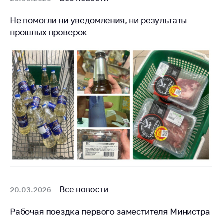
Важное на сайте
Не помогли ни уведомления, ни результаты
Сообщить о росте
прошлых проверок
цен
Ценообразование
на лекарственные
средства, изделия
медицинского
назначения и
медицинскую
технику
Решение Комиссии
по установлению
факта нарушения
(отсутствия)
нарушения
антимонопольного
Все новости
20.03.2026
законодательства
Рабочая поездка первого заместителя Министра
Предостережения и