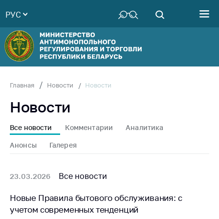
РУС
Министерство
Руководство
Структура
Министерства
Территориальные
Новости
Главная
Новости
органы
Новости
Законодательство
Антикоррупционная
Все новости
Комментарии
Аналитика
деятельность
Анонсы
Галерея
Общественно-
консультативный
совет
Все новости
23.03.2026
Соискателям
Новые Правила бытового обслуживания: с
учетом современных тенденций
Награждения