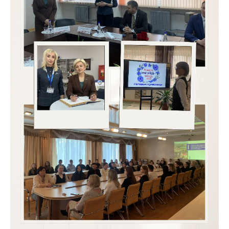
Торговля и услуги
Регулирование и
контроль закупок
Защита прав
потребителей
Регулирование
рекламной
деятельности
Международное
сотрудничество
Применение мер
нетарифного
регулирования
Биржевая торговля
Выставочная