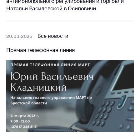
предупреждения
антимонопольного регулирования и торговли
Натальи Василевской в Осиповичи
Общественное
обсуждение
проектов
Все новости
Маркировка
20.03.2026
товаров
Прямая телефонная линия
Упрощение условий
ведения бизнеса
Рекомендации по
предотвращению
распространения
COVID-19 для
субъектов торговли,
общественного
питания, бытового
обслуживания
Обучение по
вопросам