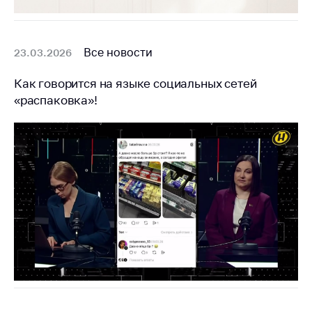
деятельность в
Республике
Беларусь
Все новости
23.03.2026
Защита
персональных
Как говорится на языке социальных сетей
данных
«распаковка»!
Новости
Обратиться в МАРТ
Личный прием
граждан и юр. лиц
Прямaя телефоннaя
линия
Горячая линия
Электронные
обращения