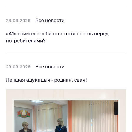
Белорусская
универсальная
товарная биржа
Все новости
23.03.2026
Общественная
«А1» снимал с себя ответственность перед
жизнь
потребителями?
Идеологическая
работа
Официальные
Все новости
23.03.2026
геральдические
символы
Лепшая адукацыя - родная, свая!
5 лет МАРТ
Деятельность
Ценовая политика
Антимонопольное
регулирование и
конкуренция