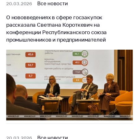
Сообщить о росте
Все новости
20.03.2026
цен на товары
О нововведениях в сфере госзакупок
Сообщить о росте
рассказала Светлана Короткевич на
цен на лекарства и
конференции Республиканского союза
медицинские
изделия
промышленников и предпринимателей
Контакты
Адрес и режим
работы
Приемная
Министра
Горячая линия
Пресс-служба
Вышестоящий
государственный
орган
Все новости
20.03.2026