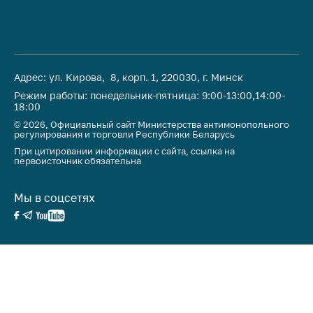
Важное на сайте
Сообщить о росте
цен
Ценообразование
Адрес: ул. Кирова, 8, корп. 1, 220030, г. Минск
на лекарственные
Режим работы: понедельник-пятница: 9:00-13:00,14:00-
средства, изделия
18:00
медицинского
© 2026, Официальный сайт Министерства антимонопольного
назначения и
регулирования и торговли Республики Беларусь
медицинскую
При цитировании информации с сайта, ссылка на
технику
первоисточник обязательна
Решение Комиссии
Мы в соцсетях
по установлению
факта нарушения
(отсутствия)
нарушения
антимонопольного
законодательства
Предостережения и