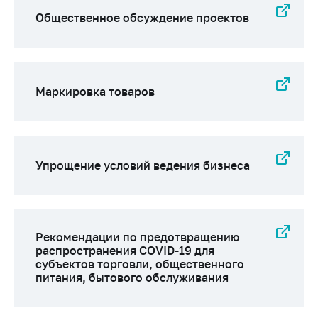
деятельность в
Республике
Общественное обсуждение проектов
Беларусь
Защита
персональных
данных
Маркировка товаров
Новости
Обратиться в МАРТ
Упрощение условий ведения бизнеса
Личный прием
граждан и юр. лиц
Прямaя телефоннaя
линия
Рекомендации по предотвращению
распространения COVID-19 для
Горячая линия
субъектов торговли, общественного
питания, бытового обслуживания
Электронные
обращения