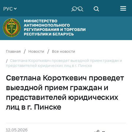
РУС
Министерство
Руководство
Структура
Министерства
Территориальные
Главная
Новости
Все новости
органы
Светлана Короткевич проведет выездной прием граждан и
представителей юридических лиц в г. Пинске
Законодательство
Светлана Короткевич проведет
Антикоррупционная
деятельность
выездной прием граждан и
Общественно-
представителей юридических
консультативный
лиц в г. Пинске
совет
Соискателям
Награждения
12.05.2026