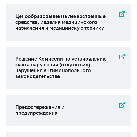
Торговля и услуги
Ценообразование на лекарственные
Регулирование и
средства, изделия медицинского
контроль закупок
назначения и медицинскую технику
Защита прав
потребителей
Регулирование
Решение Комиссии по установлению
рекламной
факта нарушения (отсутствия)
деятельности
нарушения антимонопольного
законодательства
Международное
сотрудничество
Применение мер
нетарифного
Предостережения и
регулирования
предупреждения
Биржевая торговля
Выставочная