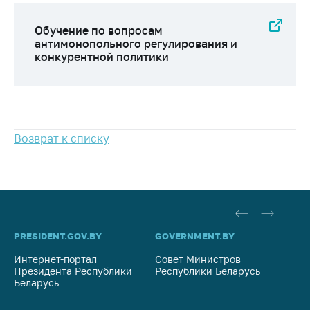
Сообщить о росте
цен на товары
Обучение по вопросам
Сообщить о росте
антимонопольного регулирования и
конкурентной политики
цен на лекарства и
медицинские
изделия
Контакты
Адрес и режим
Возврат к списку
работы
Приемная
Министра
Горячая линия
PRESIDENT.GOV.BY
GOVERNMENT.BY
SO
Пресс-служба
Интернет-портал
Совет Министров
Со
Вышестоящий
Президента Республики
Республики Беларусь
На
государственный
Беларусь
Ре
орган