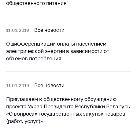
общественного питания"
Важное на сайте
Сообщить о росте
цен
Все новости
11.01.2019
Ценообразование
на лекарственные
О дифференциации оплаты населением
средства, изделия
электрической энергии в зависимости от
медицинского
назначения и
объемов потребления
медицинскую
технику
Решение Комиссии
Все новости
11.01.2019
по установлению
факта нарушения
Приглашаем к общественному обсуждению
(отсутствия)
проекта Указа Президента Республики Беларусь
нарушения
«О вопросах государственных закупок товаров
антимонопольного
законодательства
(работ, услуг)»
Предостережения и