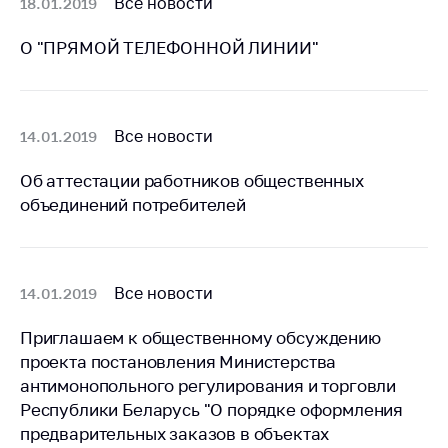
Все новости
18.01.2019
Сообщить о росте
цен на товары
О "ПРЯМОЙ ТЕЛЕФОННОЙ ЛИНИИ"
Сообщить о росте
цен на лекарства и
медицинские
изделия
Все новости
14.01.2019
Контакты
Об аттестации работников общественных
Адрес и режим
объединений потребителей
работы
Приемная
Министра
Все новости
14.01.2019
Горячая линия
Приглашаем к общественному обсуждению
Пресс-служба
проекта постановления Министерства
Вышестоящий
антимонопольного регулирования и торговли
государственный
Республики Беларусь "О порядке оформления
орган
предварительных заказов в объектах