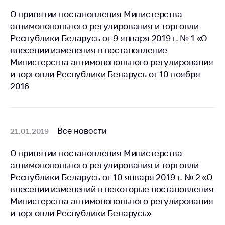
О принятии постановления Министерства
Торговля и услуги
антимонопольного регулирования и торговли
Регулирование и
Республики Беларусь от 9 января 2019 г. № 1 «О
контроль закупок
внесении изменения в постановление
Защита прав
Министерства антимонопольного регулирования
потребителей
и торговли Республики Беларусь от 10 ноября
2016
Регулирование
рекламной
деятельности
Международное
Все новости
21.01.2019
сотрудничество
О принятии постановления Министерства
Применение мер
антимонопольного регулирования и торговли
нетарифного
Республики Беларусь от 10 января 2019 г. № 2 «О
регулирования
внесении изменений в некоторые постановления
Биржевая торговля
Министерства антимонопольного регулирования
и торговли Республики Беларусь»
Выставочная