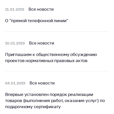
предупреждения
Все новости
11.01.2019
Общественное
обсуждение
О "прямой телефонной линии"
проектов
Маркировка
товаров
Все новости
10.01.2019
Упрощение условий
ведения бизнеса
Приглашаем к общественному обсуждению
Рекомендации по
проектов нормативных правовых актов
предотвращению
распространения
COVID-19 для
субъектов торговли,
Все новости
04.01.2019
общественного
питания, бытового
Впервые установлен порядок реализации
обслуживания
товаров (выполнения работ, оказания услуг) по
Обучение по
подарочному сертификату
вопросам