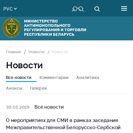
РУС
Министерство
Руководство
Структура
Министерства
Территориальные
Новости
Главная
Новости
органы
Новости
Законодательство
Антикоррупционная
Все новости
Комментарии
Аналитика
деятельность
Анонсы
Галерея
Общественно-
консультативный
совет
Все новости
30.01.2019
Соискателям
О мероприятиях для СМИ в рамках заседания
Межправительственной Белорусско-Сербской
Награждения