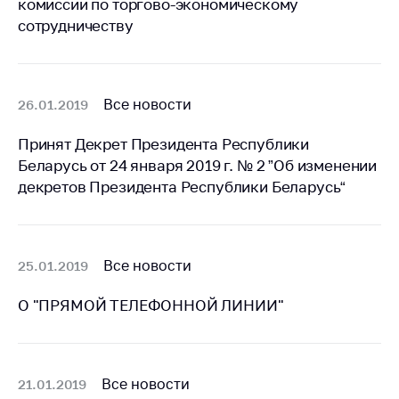
комиссии по торгово-экономическому
Белорусская
сотрудничеству
универсальная
товарная биржа
Общественная
Все новости
26.01.2019
жизнь
Идеологическая
Принят Декрет Президента Республики
работа
Беларусь от 24 января 2019 г. № 2 ”Об изменении
декретов Президента Республики Беларусь“
Официальные
геральдические
символы
5 лет МАРТ
Все новости
25.01.2019
Деятельность
О "ПРЯМОЙ ТЕЛЕФОННОЙ ЛИНИИ"
Ценовая политика
Антимонопольное
регулирование и
Все новости
21.01.2019
конкуренция