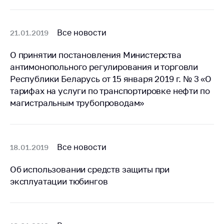
деятельность в
Республике
Беларусь
Все новости
21.01.2019
Защита
персональных
О принятии постановления Министерства
данных
антимонопольного регулирования и торговли
Республики Беларусь от 15 января 2019 г. № 3 «О
Новости
тарифах на услуги по транспортировке нефти по
магистральным трубопроводам»
Обратиться в МАРТ
Личный прием
граждан и юр. лиц
Все новости
18.01.2019
Прямaя телефоннaя
линия
Об использовании средств защиты при
Горячая линия
эксплуатации тюбингов
Электронные
обращения