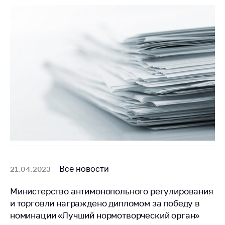
деятельность в
Республике
Беларусь
Защита
персональных
данных
Новости
Обратиться в МАРТ
Личный прием
граждан и юр. лиц
Прямaя телефоннaя
линия
Все новости
21.04.2023
Горячая линия
Министерство антимонопольного регулирования
Электронные
и торговли награждено дипломом за победу в
обращения
номинации «Лучший нормотворческий орган»