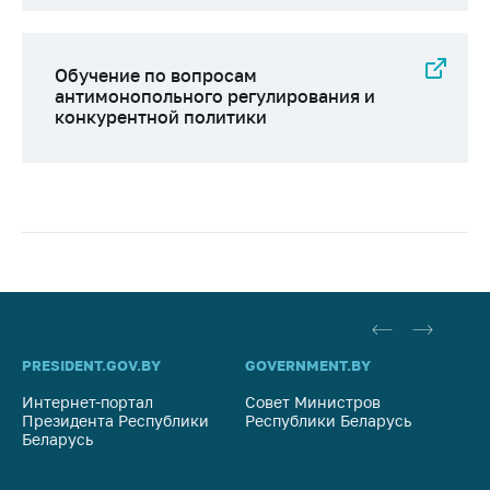
Обучение по вопросам
антимонопольного регулирования и
конкурентной политики
PRESIDENT.GOV.BY
GOVERNMENT.BY
SO
Интернет-портал
Совет Министров
Со
Президента Республики
Республики Беларусь
На
Беларусь
Ре