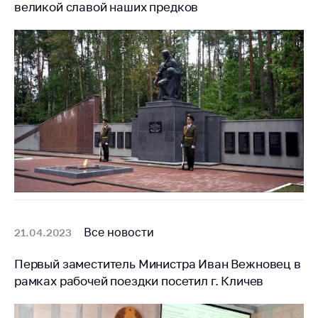
великой славой наших предков
Важное на сайте
Сообщить о росте
цен
Ценообразование
на лекарственные
средства, изделия
медицинского
назначения и
медицинскую
технику
Решение Комиссии
по установлению
факта нарушения
Все новости
21.04.2023
(отсутствия)
нарушения
Первый заместитель Министра Иван Вежновец в
антимонопольного
законодательства
рамках рабочей поездки посетил г. Кличев
Предостережения и