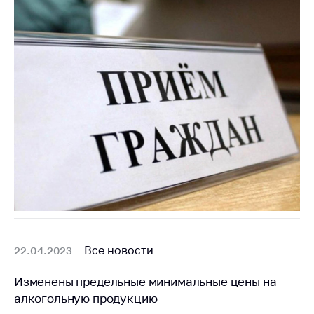
Торговля и услуги
Регулирование и
контроль закупок
Защита прав
потребителей
Регулирование
рекламной
деятельности
Международное
сотрудничество
Применение мер
нетарифного
регулирования
Все новости
22.04.2023
Биржевая торговля
Изменены предельные минимальные цены на
алкогольную продукцию
Выставочная