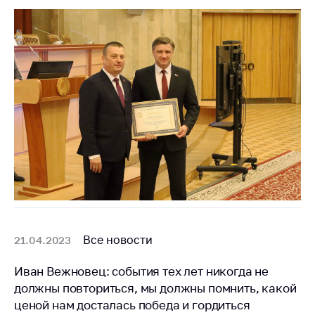
Сообщить о росте
цен на товары
Сообщить о росте
цен на лекарства и
медицинские
изделия
Контакты
Адрес и режим
работы
Приемная
Министра
Горячая линия
Все новости
21.04.2023
Пресс-служба
Вышестоящий
Иван Вежновец: события тех лет никогда не
государственный
должны повториться, мы должны помнить, какой
орган
ценой нам досталась победа и гордиться