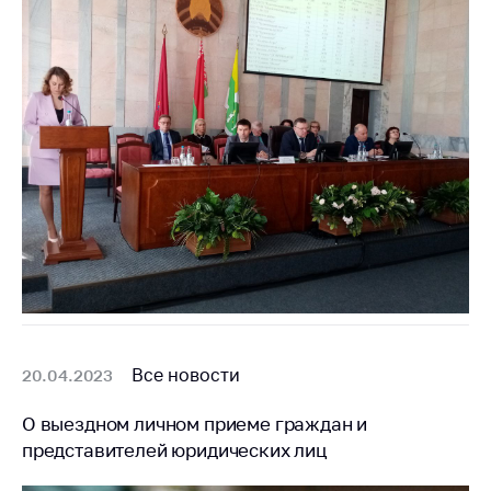
предупреждения
Общественное
обсуждение
проектов
Маркировка
товаров
Упрощение условий
ведения бизнеса
Рекомендации по
предотвращению
распространения
COVID-19 для
субъектов торговли,
общественного
Все новости
20.04.2023
питания, бытового
обслуживания
О выездном личном приеме граждан и
представителей юридических лиц
Обучение по
вопросам