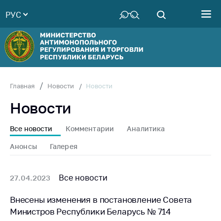
РУС
Министерство
Руководство
Структура
Министерства
Территориальные
Новости
Главная
Новости
органы
Новости
Законодательство
Антикоррупционная
Все новости
Комментарии
Аналитика
деятельность
Анонсы
Галерея
Общественно-
консультативный
совет
Все новости
27.04.2023
Соискателям
Внесены изменения в постановление Совета
Министров Республики Беларусь № 714
Награждения