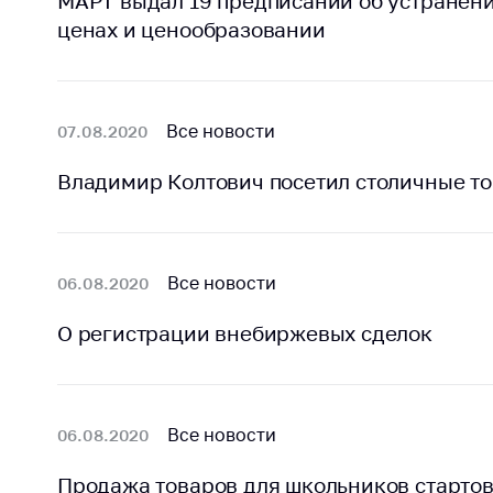
МАРТ выдал 19 предписаний об устранен
Марк
това
ценах и ценообразовании
Выставочная
деятельность в
Упро
Республике
услов
Беларусь
бизн
Все новости
07.08.2020
Защита
Реко
персональных
Владимир Колтович посетил столичные т
пред
данных
расп
COVID
Новости
субъе
торго
Все новости
06.08.2020
обще
питан
О регистрации внебиржевых сделок
обсл
Обуч
вопр
Все новости
06.08.2020
анти
регул
Продажа товаров для школьников стартов
конк