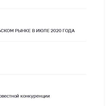
ты
 и режим
ты
мная
СКОМ РЫНКЕ В ИЮЛЕ 2020 ГОДА
стра
ая линия
с-служба
стоящий
дарственный
н
на сайте
ить о росте
совестной конкуренции
образование
карственные