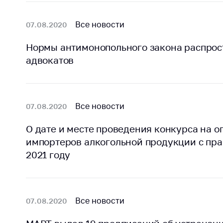
регулирование и
средс
конкуренция
меди
Все новости
07.08.2020
назна
Торговля и услуги
меди
Нормы антимонопольного закона распрост
Регулирование и
техни
адвокатов
контроль закупок
Реше
Защита прав
по ус
потребителей
факт
(отсу
Все новости
07.08.2020
Регулирование
нару
рекламной
анти
О дате и месте проведения конкурса на 
деятельности
закон
импортеров алкогольной продукции с пра
Международное
2021 году
Пред
сотрудничество
и пр
Применение мер
Обще
нетарифного
обсу
Все новости
07.08.2020
регулирования
прое
Биржевая торговля