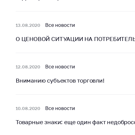
Награждения
Контак
Белорусская
Адрес
универсальная
рабо
Все новости
13.08.2020
товарная биржа
Прие
Общественная
О ЦЕНОВОЙ СИТУАЦИИ НА ПОТРЕБИТЕЛЬ
Мини
жизнь
Горяч
Идеологическая
работа
Прес
Все новости
12.08.2020
Официальные
Выше
геральдические
госу
Вниманию субъектов торговли!
символы
орга
5 лет МАРТ
Важное 
Все новости
10.08.2020
Сообщ
Деятельность
цен
Ценовая политика
Товарные знаки: еще один факт недобро
Цено
Антимонопольное
на ле