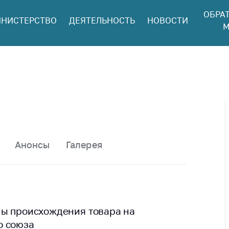
ОБРА
НИСТЕРСТВО
ДЕЯТЕЛЬНОСТЬ
НОВОСТИ
ться в МАРТ
М
ый прием
ан и юр. лиц
aя
оннaя линия
ая линия
тронные
щения
Анонсы
Галерея
ить о росте
а товары
ить о росте
а лекарства и
цинские
ны происхождения товара на
лия
о союза