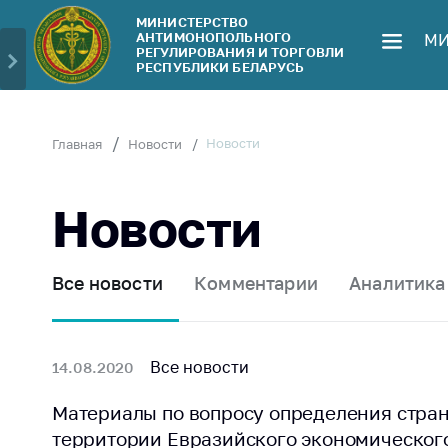
МИНИСТЕРСТВО
АНТИМОНОПОЛЬНОГО
МИ
Министерство
Обрати
РЕГУЛИРОВАНИЯ И ТОРГОВЛИ
РЕСПУБЛИКИ БЕЛАРУСЬ
Руководство
Личн
гражд
Структура
Министерства
Прям
Новости
Главная
Новости
телеф
Территориальные
органы
Горяч
Новости
Законодательство
Элек
обра
Антикоррупционная
Все новости
Комментарии
Аналитика
деятельность
Сообщ
цен н
Общественно-
консультативный
Сообщ
Все новости
14.08.2020
совет
цен н
меди
Материалы по вопросу определения стра
Соискателям
изде
территории Евразийского экономическог