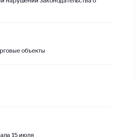
ии нарушений законодательства о
ировка
ров
щение
ий ведения
еса
мендации по
орговые объекты
отвращению
ространения
-19 для
ктов
вли,
ственного
ия, бытового
уживания
ение по
осам
монопольного
ирования и
ала 15 июля
урентной