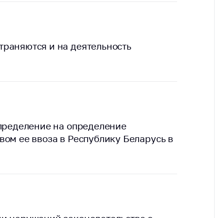
тва, изделия
цинского
чения и
цинскую
раняются и на деятельность
ку
ние Комиссии
тановлению
а нарушения
тствия)
шения
монопольного
определение на определение
одательства
вом ее ввоза в Республику Беларусь в
остережения
едупреждения
ственное
ждение
ктов