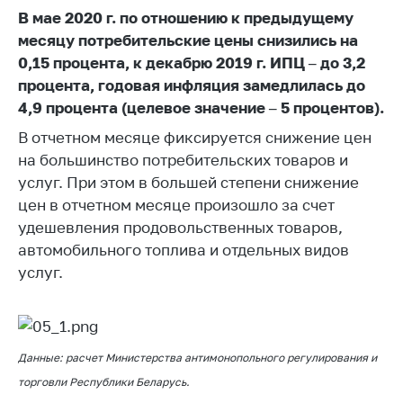
В мае 2020 г. по отношению к предыдущему
Белорусская
универсальная
месяцу потребительские цены снизились на
товарная биржа
0,15 процента, к декабрю 2019 г. ИПЦ – до 3,2
процента, годовая инфляция замедлилась до
Общественная
4,9 процента (целевое значение – 5 процентов).
жизнь
В отчетном месяце фиксируется снижение цен
Идеологическая
работа
на большинство потребительских товаров и
услуг. При этом в большей степени снижение
Официальные
цен в отчетном месяце произошло за счет
геральдические
удешевления продовольственных товаров,
символы
автомобильного топлива и отдельных видов
5 лет МАРТ
услуг.
Деятельность
Ценовая политика
Антимонопольное
Данные: расчет Министерства антимонопольного регулирования и
регулирование и
торговли Республики Беларусь.
конкуренция