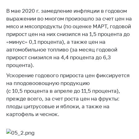
Торговля и услуги
В мае 2020 г. замедление инфляции в годовом
выражении во многом произошло за счет цен на
Регулирование и
мясо и мясопродукты (по оценке МАРТ, годовой
контроль закупок
прирост цен на них снизился на 1,5 процента до
Защита прав
«минус» 0,1 процента), а также цен на
потребителей
автомобильное топливо (за месяц годовой
Регулирование
прирост снизился на 4,4 процента до 6,3
рекламной
процента).
деятельности
Ускорение годового прироста цен фиксируется
Международное
на плодовоовощную продукцию
сотрудничество
(с 10,5 процента в апреле до 11,5 процента),
Применение мер
прежде всего, за счет роста цен на фрукты:
нетарифного
плоды цитрусовые и яблоки, а также на
регулирования
картофель и чеснок.
Биржевая торговля
Выставочная