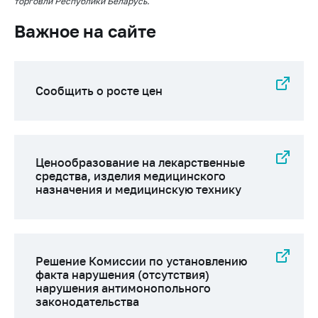
торговли Республики Беларусь.
Важное на сайте
Важное на сайте
Сообщить о росте
цен
Ценообразование
на лекарственные
Сообщить о росте цен
средства, изделия
медицинского
назначения и
медицинскую
Ценообразование на лекарственные
технику
средства, изделия медицинского
Решение Комиссии
назначения и медицинскую технику
по установлению
факта нарушения
(отсутствия)
нарушения
Решение Комиссии по установлению
антимонопольного
факта нарушения (отсутствия)
законодательства
нарушения антимонопольного
законодательства
Предостережения и