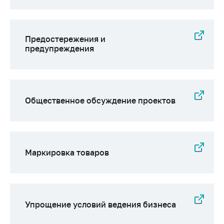
предупреждения
Общественное
обсуждение
Предостережения и
проектов
предупреждения
Маркировка
товаров
Упрощение условий
ведения бизнеса
Общественное обсуждение проектов
Рекомендации по
предотвращению
распространения
COVID-19 для
Маркировка товаров
субъектов торговли,
общественного
питания, бытового
обслуживания
Упрощение условий ведения бизнеса
Обучение по
вопросам