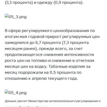
Сообщить о росте
(3,1 процента) и одежду (0,9 процента).
цен на товары
Сообщить о росте
цен на лекарства и
медицинские
изделия
В сфере регулируемого ценообразования по
итогам мая годовой прирост регулируемых цен
Контакты
замедлился до 6,7 процента (7,3 процента
Адрес и режим
месяцем ранее), прежде всего, за счет
работы
продолжающегося снижения интенсивности
роста цен на топливо и снижения в отчетном
Приемная
Министра
месяце цен на водку. Табачные изделия за
месяц подорожали на 0,5 процента по
Горячая линия
отношению к апрелю текущего года.
Пресс-служба
Вышестоящий
государственный
орган
Данные: расчет Министерства антимонопольного регулирования и