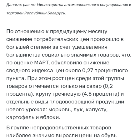
деятельность в
Данные: расчет Министерства антимонопольного регулирования и
Республике
Беларусь
торговли Республики Беларусь.
Защита
По отношению к предыдущему месяцу
персональных
данных
снижение потребительских цен произошло в
большей степени за счет удешевления
Новости
большинства социально значимых товаров, что,
по оценке МАРТ, обусловило снижение
Обратиться в МАРТ
сводного индекса цен около 0,27 процентного
Личный прием
пункта. При этом рост цен среди этой группы
граждан и юр. лиц
товаров отмечается только на сахар (0,2
процента), крупу гречневую (4,8 процента) и
Прямaя телефоннaя
линия
отдельные виды плодовоовощной продукции
нового урожая: морковь, лук, капусту,
Горячая линия
картофель и яблоки.
Электронные
В группе непродовольственных товаров
обращения
наиболее значимо выросли цены на обувь