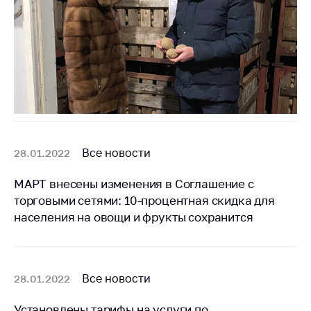
деятельность в
Республике
Беларусь
Защита
персональных
данных
Новости
Обратиться в МАРТ
Все новости
28.01.2022
Личный прием
МАРТ внесены изменения в Соглашение с
граждан и юр. лиц
торговыми сетями: 10-процентная скидка для
Прямaя телефоннaя
населения на овощи и фрукты сохранится
линия
Горячая линия
Электронные
Все новости
28.01.2022
обращения
Установлены тарифы на услуги по