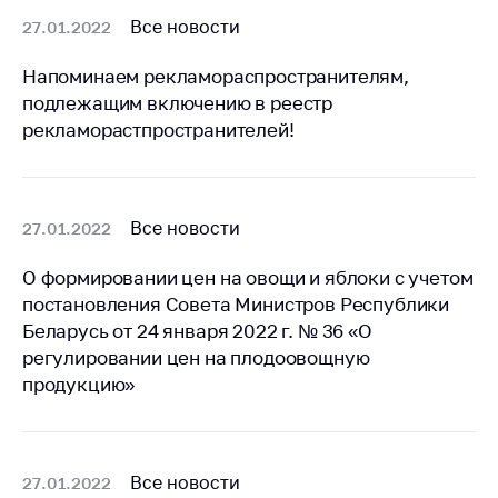
Важное на сайте
Все новости
27.01.2022
Сообщить о росте
Напоминаем рекламораспространителям,
цен
подлежащим включению в реестр
Ценообразование
рекламорастпространителей!
на лекарственные
средства, изделия
медицинского
назначения и
Все новости
27.01.2022
медицинскую
технику
О формировании цен на овощи и яблоки с учетом
Решение Комиссии
постановления Совета Министров Республики
по установлению
Беларусь от 24 января 2022 г. № 36 «О
факта нарушения
регулировании цен на плодоовощную
(отсутствия)
продукцию»
нарушения
антимонопольного
законодательства
Предостережения и
Все новости
27.01.2022