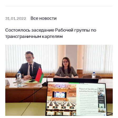
Белорусская
универсальная
товарная биржа
Все новости
31.01.2022
Общественная
Состоялось заседание Рабочей группы по
жизнь
трансграничным картелям
Идеологическая
работа
Официальные
геральдические
символы
5 лет МАРТ
Деятельность
Ценовая политика
Антимонопольное
регулирование и
конкуренция