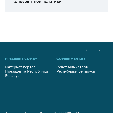
конкурентной политики
PRESIDENT.GOV.BY
GOVERNMENT.BY
SO
Интернет-портал
Совет Министров
Со
Президента Республики
Республики Беларусь
На
Беларусь
Ре