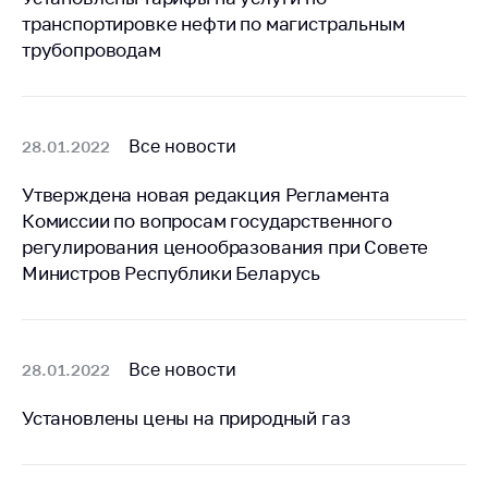
Сообщить о росте
транспортировке нефти по магистральным
цен на товары
трубопроводам
Сообщить о росте
цен на лекарства и
медицинские
изделия
Все новости
28.01.2022
Контакты
Утверждена новая редакция Регламента
Адрес и режим
Комиссии по вопросам государственного
работы
регулирования ценообразования при Совете
Министров Республики Беларусь
Приемная
Министра
Горячая линия
Все новости
28.01.2022
Пресс-служба
Вышестоящий
Установлены цены на природный газ
государственный
орган