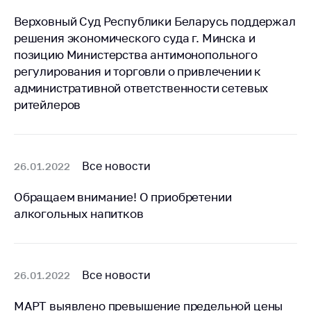
предупреждения
Верховный Суд Республики Беларусь поддержал
Общественное
решения экономического суда г. Минска и
обсуждение
позицию Министерства антимонопольного
проектов
регулирования и торговли о привлечении к
Маркировка
административной ответственности сетевых
товаров
ритейлеров
Упрощение условий
ведения бизнеса
Рекомендации по
Все новости
26.01.2022
предотвращению
распространения
Обращаем внимание! О приобретении
COVID-19 для
алкогольных напитков
субъектов торговли,
общественного
питания, бытового
обслуживания
Все новости
26.01.2022
Обучение по
вопросам
МАРТ выявлено превышение предельной цены