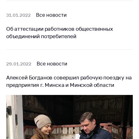
Торговля и услуги
Все новости
31.01.2022
Регулирование и
контроль закупок
Об аттестации работников общественных
объединений потребителей
Защита прав
потребителей
Регулирование
рекламной
Все новости
29.01.2022
деятельности
Алексей Богданов совершил рабочую поездку на
Международное
предприятия г. Минска и Минской области
сотрудничество
Применение мер
нетарифного
регулирования
Биржевая торговля
Выставочная