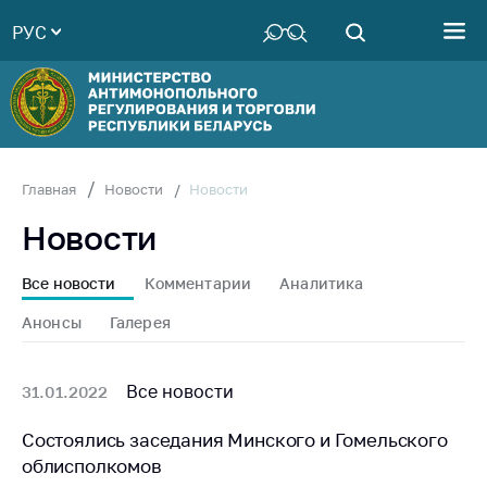
РУС
Министерство
Руководство
Структура
Министерства
Территориальные
Новости
Главная
Новости
органы
Новости
Законодательство
Антикоррупционная
Все новости
Комментарии
Аналитика
деятельность
Анонсы
Галерея
Общественно-
консультативный
совет
Все новости
31.01.2022
Соискателям
Состоялись заседания Минского и Гомельского
облисполкомов
Награждения