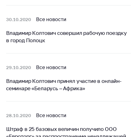
Важное на сайте
Сообщить о росте
Все новости
30.10.2020
цен
Ценообразование
Владимир Колтович совершил рабочую поездку
на лекарственные
в город Полоцк
средства, изделия
медицинского
назначения и
медицинскую
Все новости
29.10.2020
технику
Владимир Колтович принял участие в онлайн-
Решение Комиссии
семинаре «Беларусь – Африка»
по установлению
факта нарушения
(отсутствия)
нарушения
антимонопольного
Все новости
28.10.2020
законодательства
Штраф в 25 базовых величин получило ООО
Предостережения и
«Евроторг» за распространение ненадлежащей