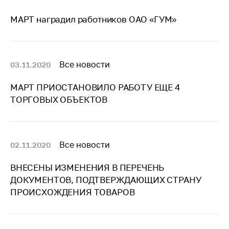
деятельность в
Республике
МАРТ наградил работников ОАО «ГУМ»
Беларусь
Защита
персональных
данных
Все новости
03.11.2020
Новости
МАРТ ПРИОСТАНОВИЛО РАБОТУ ЕЩЕ 4
ТОРГОВЫХ ОБЪЕКТОВ
Обратиться в МАРТ
Личный прием
граждан и юр. лиц
Все новости
02.11.2020
Прямaя телефоннaя
линия
ВНЕСЕНЫ ИЗМЕНЕНИЯ В ПЕРЕЧЕНЬ
ДОКУМЕНТОВ, ПОДТВЕРЖДАЮЩИХ СТРАНУ
Горячая линия
ПРОИСХОЖДЕНИЯ ТОВАРОВ
Электронные
обращения