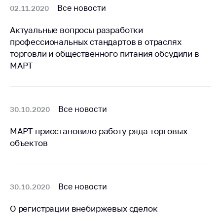
Сообщить о росте
Все новости
02.11.2020
цен на товары
Актуальные вопросы разработки
Сообщить о росте
цен на лекарства и
профессиональных стандартов в отраслях
медицинские
торговли и общественного питания обсудили в
изделия
МАРТ
Контакты
Адрес и режим
работы
Все новости
30.10.2020
Приемная
МАРТ приостановило работу ряда торговых
Министра
объектов
Горячая линия
Пресс-служба
Все новости
30.10.2020
Вышестоящий
государственный
О регистрации внебиржевых сделок
орган