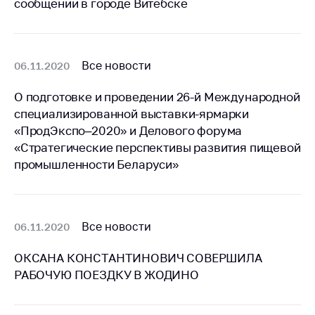
сообщении в городе Витебске
Белорусская
универсальная
товарная биржа
Все новости
06.11.2020
Общественная
жизнь
О подготовке и проведении 26-й Международной
Идеологическая
специализированной выставки-ярмарки
работа
«ПродЭкспо–2020» и Делового форума
«Стратегические перспективы развития пищевой
Официальные
промышленности Беларуси»
геральдические
символы
5 лет МАРТ
Все новости
06.11.2020
Деятельность
Ценовая политика
ОКСАНА КОНСТАНТИНОВИЧ СОВЕРШИЛА
РАБОЧУЮ ПОЕЗДКУ В ЖОДИНО
Антимонопольное
регулирование и
конкуренция