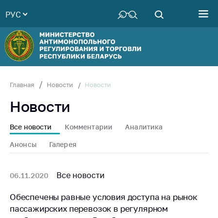
РУС
Министерство
Руководство
Структура
Министерства
Территориальные
Новости
Главная
Новости
органы
Новости
Законодательство
Антикоррупционная
Все новости
Комментарии
Аналитика
деятельность
Анонсы
Галерея
Общественно-
консультативный
совет
Все новости
06.11.2020
Соискателям
Обеспечены равные условия доступа на рынок
пассажирских перевозок в регулярном
Награждения