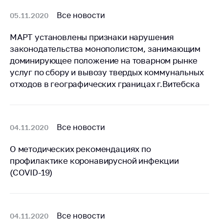
Торговля и услуги
Все новости
05.11.2020
Регулирование и
МАРТ установлены признаки нарушения
контроль закупок
законодательства монополистом, занимающим
Защита прав
доминирующее положение на товарном рынке
потребителей
услуг по сбору и вывозу твердых коммунальных
отходов в географических границах г.Витебска
Регулирование
рекламной
деятельности
Международное
Все новости
04.11.2020
сотрудничество
О методических рекомендациях по
Применение мер
профилактике коронавирусной инфекции
нетарифного
(COVID-19)
регулирования
Биржевая торговля
Выставочная
Все новости
04.11.2020