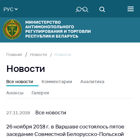
РУС
Министерство
Руководство
Структура
Министерства
Территориальные
Новости
Главная
Новости
органы
Новости
Законодательство
Антикоррупционная
Все новости
Комментарии
Аналитика
деятельность
Анонсы
Галерея
Общественно-
консультативный
совет
Все новости
27.11.2018
Соискателям
26 ноября 2018 г. в Варшаве состоялось пятое
заседание Совместной Белорусско-Польской
Награждения