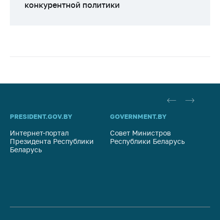
конкурентной политики
PRESIDENT.GOV.BY
GOVERNMENT.BY
SO
Интернет-портал
Совет Министров
Со
Президента Республики
Республики Беларусь
На
Беларусь
Ре