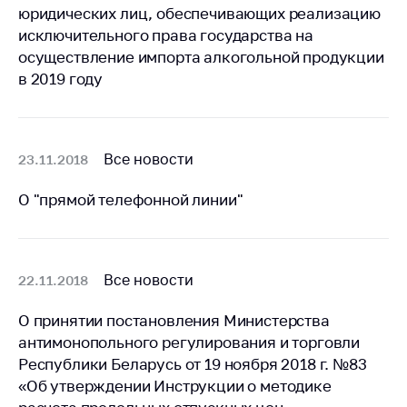
юридических лиц, обеспечивающих реализацию
Торговля и услуги
исключительного права государства на
осуществление импорта алкогольной продукции
Регулирование и
контроль закупок
в 2019 году
Защита прав
потребителей
Все новости
23.11.2018
Регулирование
рекламной
О "прямой телефонной линии"
деятельности
Международное
сотрудничество
Все новости
22.11.2018
Применение мер
нетарифного
О принятии постановления Министерства
регулирования
антимонопольного регулирования и торговли
Биржевая торговля
Республики Беларусь от 19 ноября 2018 г. №83
«Об утверждении Инструкции о методике
Выставочная