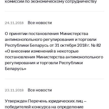
комиссии по экономическому сотрудничеству
Белорусская
универсальная
товарная биржа
Все новости
24.11.2018
Общественная
жизнь
О принятии постановления Министерства
Идеологическая
антимонопольного регулирования и торговли
работа
Республики Беларусь от 31 октября 2018 г. № 82
«О внесении изменений в некоторые
Официальные
постановления Министерства антимонопольного
геральдические
символы
регулирования и торговли Республики
Беларусь»
5 лет МАРТ
Деятельность
Ценовая политика
Все новости
23.11.2018
Антимонопольное
Утвержден Перечень юридических лиц –
регулирование и
победителей конкурса на определение
конкуренция