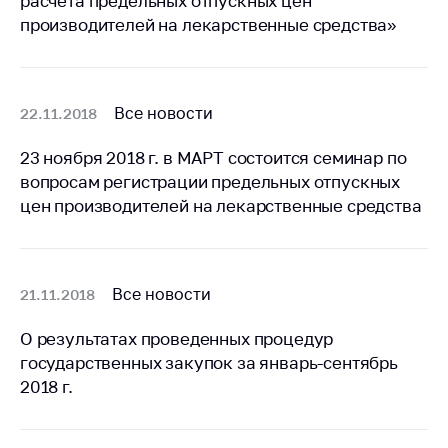
расчета предельных отпускных цен
деятельность в
Республике
производителей на лекарственные средства»
Беларусь
Защита
персональных
Все новости
22.11.2018
данных
23 ноября 2018 г. в МАРТ состоится семинар по
Новости
вопросам регистрации предельных отпускных
цен производителей на лекарственные средства
Обратиться в МАРТ
Личный прием
граждан и юр. лиц
Все новости
21.11.2018
Прямaя телефоннaя
линия
О результатах проведенных процедур
Горячая линия
государственных закупок за январь-сентябрь
2018 г.
Электронные
обращения