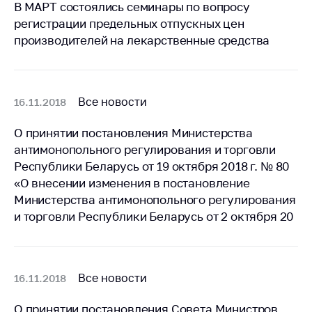
В МАРТ состоялись семинары по вопросу
Важное на сайте
регистрации предельных отпускных цен
Сообщить о росте
производителей на лекарственные средства
цен
Ценообразование
на лекарственные
Все новости
16.11.2018
средства, изделия
медицинского
назначения и
О принятии постановления Министерства
медицинскую
антимонопольного регулирования и торговли
технику
Республики Беларусь от 19 октября 2018 г. № 80
«О внесении изменения в постановление
Решение Комиссии
Министерства антимонопольного регулирования
по установлению
факта нарушения
и торговли Республики Беларусь от 2 октября 20
(отсутствия)
нарушения
антимонопольного
законодательства
Все новости
16.11.2018
Предостережения и
О принятии постановления Совета Министров