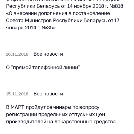
предупреждения
Республики Беларусь от 14 ноября 2018 г. №818
Общественное
«О внесении дополнения в постановление
обсуждение
Совета Министров Республики Беларусь от 17
проектов
января 2014 г. №35»
Маркировка
товаров
Упрощение условий
Все новости
16.11.2018
ведения бизнеса
О "прямой телефонной линии"
Рекомендации по
предотвращению
распространения
COVID-19 для
Все новости
15.11.2018
субъектов торговли,
общественного
питания, бытового
В МАРТ пройдут семинары по вопросу
обслуживания
регистрации предельных отпускных цен
производителей на лекарственные средства
Обучение по
вопросам