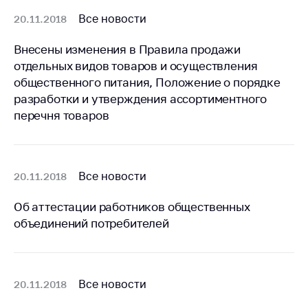
Сообщить о росте
цен на товары
Все новости
20.11.2018
Сообщить о росте
Внесены изменения в Правила продажи
цен на лекарства и
отдельных видов товаров и осуществления
медицинские
общественного питания, Положение о порядке
изделия
разработки и утверждения ассортиментного
Контакты
перечня товаров
Адрес и режим
работы
Приемная
Все новости
20.11.2018
Министра
Об аттестации работников общественных
Горячая линия
объединений потребителей
Пресс-служба
Вышестоящий
государственный
Все новости
20.11.2018
орган