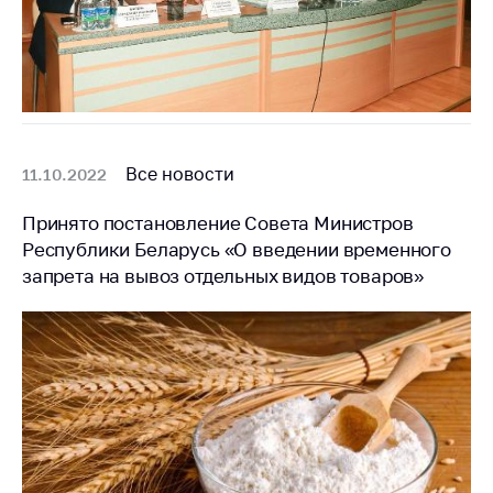
предупреждения
Общественное
обсуждение
проектов
Маркировка
товаров
Все новости
11.10.2022
Упрощение условий
ведения бизнеса
Принято постановление Совета Министров
Республики Беларусь «О введении временного
Рекомендации по
запрета на вывоз отдельных видов товаров»
предотвращению
распространения
COVID-19 для
субъектов торговли,
общественного
питания, бытового
обслуживания
Обучение по
вопросам