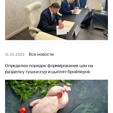
Сообщить о росте
цен на товары
Сообщить о росте
цен на лекарства и
медицинские
изделия
Контакты
Адрес и режим
Все новости
11.10.2022
работы
Приемная
Определен порядок формирования цен на
Министра
разделку тушки кур и цыплят-бройлеров
Горячая линия
Пресс-служба
Вышестоящий
государственный
орган