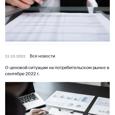
Торговля и услуги
Регулирование и
контроль закупок
Защита прав
потребителей
Регулирование
рекламной
Все новости
13.10.2022
деятельности
Международное
О ценовой ситуации на потребительском рынке в
сотрудничество
сентябре 2022 г.
Применение мер
нетарифного
регулирования
Биржевая торговля
Выставочная