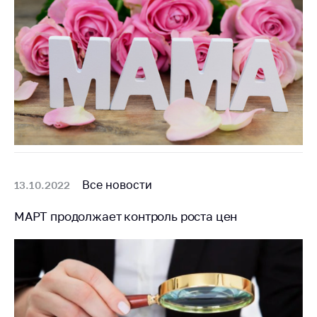
Белорусская
универсальная
товарная биржа
Общественная
жизнь
Идеологическая
работа
Официальные
геральдические
символы
Все новости
13.10.2022
5 лет МАРТ
МАРТ продолжает контроль роста цен
Деятельность
Ценовая политика
Антимонопольное
регулирование и
конкуренция