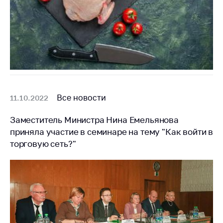
Важное на сайте
Сообщить о росте
цен
Ценообразование
на лекарственные
средства, изделия
медицинского
назначения и
Все новости
11.10.2022
медицинскую
технику
Заместитель Министра Нина Емельянова
приняла участие в семинаре на тему "Как войти в
Решение Комиссии
по установлению
торговую сеть?"
факта нарушения
(отсутствия)
нарушения
антимонопольного
законодательства
Предостережения и