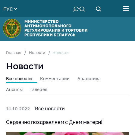
РУС
Министерство
Руководство
Структура
Министерства
Территориальные
Новости
Главная
Новости
органы
Новости
Законодательство
Антикоррупционная
Все новости
Комментарии
Аналитика
деятельность
Анонсы
Галерея
Общественно-
консультативный
совет
Все новости
14.10.2022
Соискателям
Сердечно поздравляем с Днем матери!
Награждения