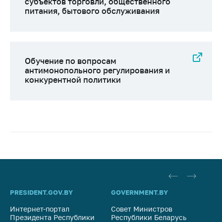
субъектов торговли, общественного
питания, бытового обслуживания
Обучение по вопросам
антимонопольного регулирования и
конкурентной политики
PRESIDENT.GOV.BY
GOVERNMENT.BY
SO
Интернет-портал
Совет Министров
Со
Президента Республики
Республики Беларусь
На