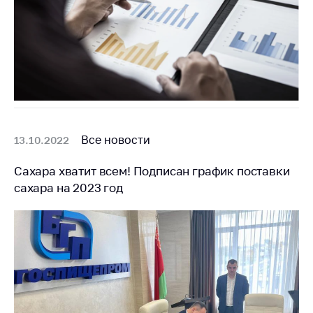
деятельность в
Республике
Беларусь
Защита
персональных
данных
Новости
Все новости
13.10.2022
Обратиться в МАРТ
Сахара хватит всем! Подписан график поставки
Личный прием
граждан и юр. лиц
сахара на 2023 год
Прямaя телефоннaя
линия
Горячая линия
Электронные
обращения