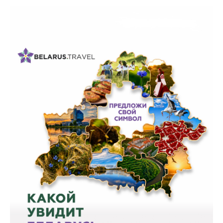
Белорусская
универсальная
товарная биржа
Общественная
жизнь
Идеологическая
работа
Официальные
геральдические
символы
5 лет МАРТ
Деятельность
Ценовая политика
Антимонопольное
регулирование и
конкуренция