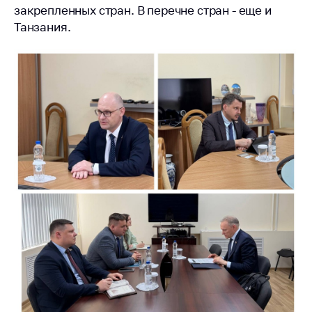
антимонопольного
закрепленных стран. В перечне стран - еще и
регулирования и
Танзания.
конкурентной
политики