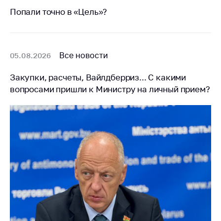
Сообщить о росте
Попали точно в «Цель»?
цен на товары
Сообщить о росте
цен на лекарства и
медицинские
Все новости
05.08.2026
изделия
Закупки, расчеты, Вайлдберриз... С какими
Контакты
вопросами пришли к Министру на личный прием?
Адрес и режим
работы
Приемная
Министра
Горячая линия
Пресс-служба
Вышестоящий
государственный
орган