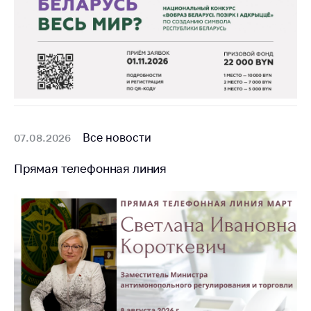
Торговля и услуги
Регулирование и
контроль закупок
Защита прав
потребителей
Регулирование
Все новости
рекламной
07.08.2026
деятельности
Прямая телефонная линия
Международное
сотрудничество
Применение мер
нетарифного
регулирования
Биржевая торговля
Выставочная