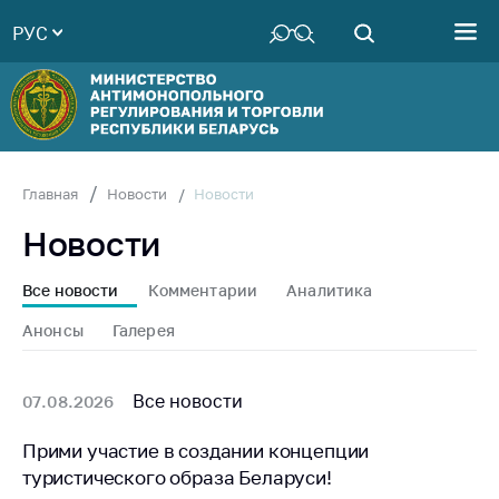
РУС
Министерство
Руководство
Структура
Министерства
Территориальные
Новости
Главная
Новости
органы
Новости
Законодательство
Антикоррупционная
Все новости
Комментарии
Аналитика
деятельность
Анонсы
Галерея
Общественно-
консультативный
совет
Все новости
07.08.2026
Соискателям
Прими участие в создании концепции
туристического образа Беларуси!
Награждения