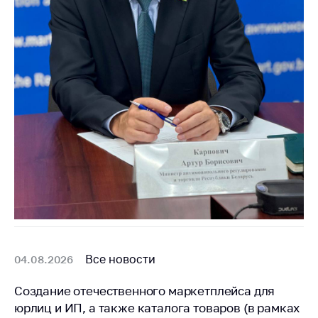
Важное на сайте
Сообщить о росте
цен
Ценообразование
на лекарственные
средства, изделия
медицинского
назначения и
медицинскую
технику
Решение Комиссии
по установлению
факта нарушения
(отсутствия)
нарушения
Все новости
04.08.2026
антимонопольного
законодательства
Создание отечественного маркетплейса для
Предостережения и
юрлиц и ИП, а также каталога товаров (в рамках