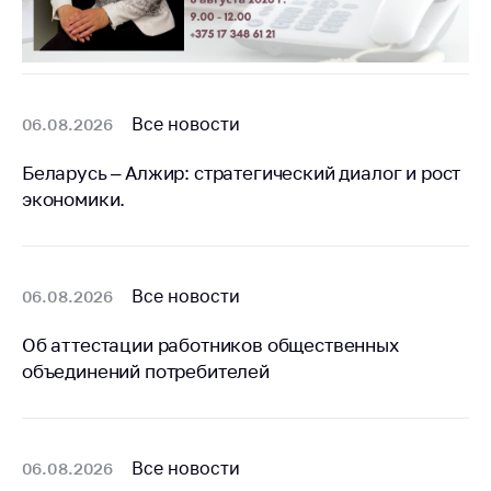
деятельность в
Республике
Беларусь
Защита
персональных
Все новости
06.08.2026
данных
Беларусь – Алжир: стратегический диалог и рост
Новости
экономики.
Обратиться в МАРТ
Личный прием
граждан и юр. лиц
Все новости
06.08.2026
Прямaя телефоннaя
Об аттестации работников общественных
линия
объединений потребителей
Горячая линия
Электронные
обращения
Все новости
06.08.2026