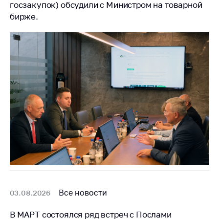
предупреждения
госзакупок) обсудили с Министром на товарной
бирже.
Общественное
обсуждение
проектов
Маркировка
товаров
Упрощение условий
ведения бизнеса
Рекомендации по
предотвращению
распространения
COVID-19 для
субъектов торговли,
общественного
питания, бытового
обслуживания
Все новости
03.08.2026
Обучение по
вопросам
В МАРТ состоялся ряд встреч с Послами