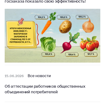
госзаказа показало свою эффективность!
Белорусская
универсальная
товарная биржа
Общественная
жизнь
Идеологическая
работа
Официальные
геральдические
символы
5 лет МАРТ
Все новости
15.06.2026
Деятельность
Ценовая политика
Об аттестации работников общественных
объединений потребителей
Антимонопольное
регулирование и
конкуренция