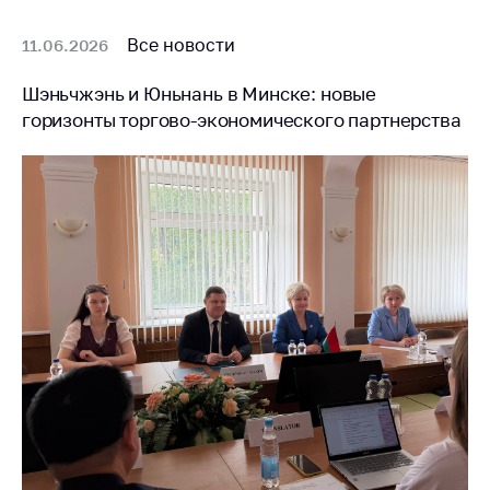
Сообщить о росте
цен на товары
Все новости
11.06.2026
Сообщить о росте
цен на лекарства и
Шэньчжэнь и Юньнань в Минске: новые
медицинские
горизонты торгово-экономического партнерства
изделия
Контакты
Адрес и режим
работы
Приемная
Министра
Горячая линия
Пресс-служба
Вышестоящий
государственный
орган