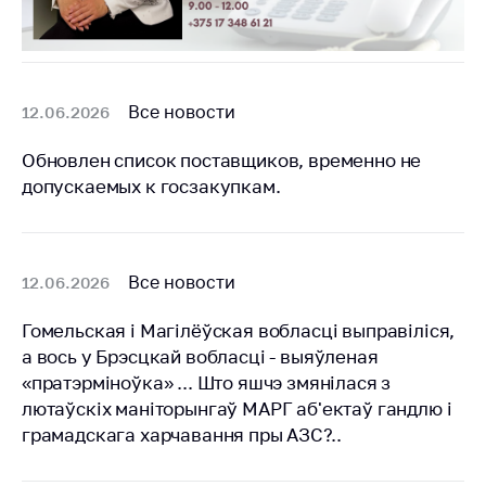
деятельность в
Республике
Беларусь
Защита
персональных
Все новости
12.06.2026
данных
Обновлен список поставщиков, временно не
Новости
допускаемых к госзакупкам.
Обратиться в МАРТ
Личный прием
Все новости
12.06.2026
граждан и юр. лиц
Прямaя телефоннaя
Гомельская і Магілёўская вобласці выправіліся,
линия
а вось у Брэсцкай вобласці - выяўленая
«пратэрміноўка» ... Што яшчэ змянілася з
Горячая линия
лютаўскіх маніторынгаў МАРГ аб'ектаў гандлю і
Электронные
грамадскага харчавання пры АЗС?..
обращения