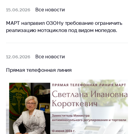
Торговля и услуги
Все новости
15.06.2026
Регулирование и
МАРТ направил ОЗОНу требование ограничить
контроль закупок
реализацию мотоциклов под видом мопедов.
Защита прав
потребителей
Регулирование
Все новости
12.06.2026
рекламной
деятельности
Прямая телефонная линия
Международное
сотрудничество
Применение мер
нетарифного
регулирования
Биржевая торговля
Выставочная