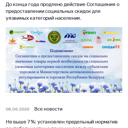
предупреждения
До конца года продлено действие Соглашения о
предоставлении социальных скидок для
Общественное
обсуждение
уязвимых категорий населения.
проектов
Маркировка
товаров
Упрощение условий
ведения бизнеса
Рекомендации по
предотвращению
распространения
COVID-19 для
субъектов торговли,
общественного
питания, бытового
обслуживания
Все новости
08.06.2026
Обучение по
Не выше 7 %: установлен предельный норматив
вопросам