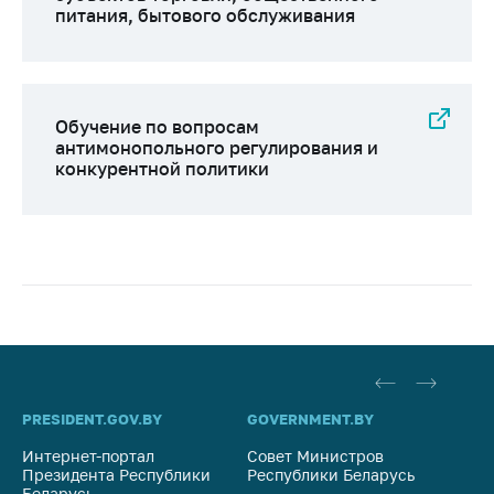
питания, бытового обслуживания
Обучение по вопросам
антимонопольного регулирования и
конкурентной политики
PRESIDENT.GOV.BY
GOVERNMENT.BY
SO
Интернет-портал
Совет Министров
Со
Президента Республики
Республики Беларусь
На
Беларусь
Ре