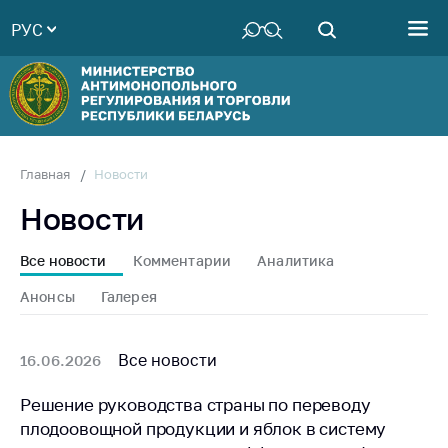
РУС
Министерство
Руководство
Структура
Министерства
Территориальные
Новости
Главная
органы
Новости
Законодательство
Антикоррупционная
Все новости
Комментарии
Аналитика
деятельность
Анонсы
Галерея
Общественно-
консультативный
совет
Все новости
16.06.2026
Соискателям
Решение руководства страны по переводу
плодоовощной продукции и яблок в систему
Награждения