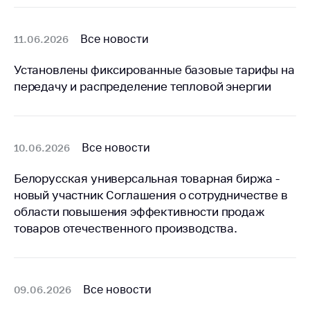
Важное на сайте
Сообщить о росте
Все новости
11.06.2026
цен
Установлены фиксированные базовые тарифы на
Ценообразование
передачу и распределение тепловой энергии
на лекарственные
средства, изделия
медицинского
назначения и
медицинскую
Все новости
10.06.2026
технику
Белорусская универсальная товарная биржа -
Решение Комиссии
новый участник Соглашения о сотрудничестве в
по установлению
области повышения эффективности продаж
факта нарушения
товаров отечественного производства.
(отсутствия)
нарушения
антимонопольного
законодательства
Все новости
09.06.2026
Предостережения и