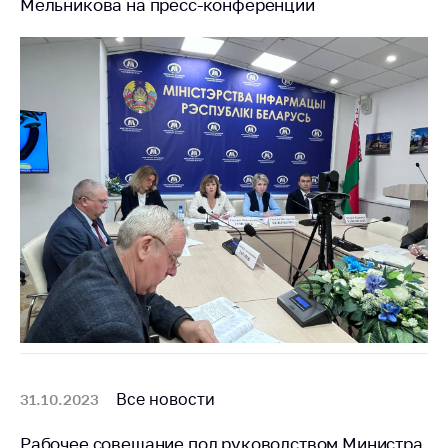
Мельникова на пресс-конференции
Белорусская
универсальная
товарная биржа
Общественная
жизнь
Идеологическая
работа
Официальные
геральдические
символы
5 лет МАРТ
Деятельность
Ценовая политика
Антимонопольное
Все новости
31.10.2023
регулирование и
конкуренция
Рабочее совещание под руководством Министра