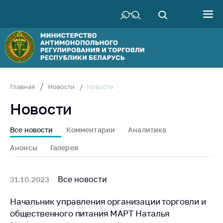
Министерство
Руководство
Структура
Министерства
Территориальные
Новости
Главная
Новости
органы
Новости
Законодательство
Антикоррупционная
Все новости
Комментарии
Аналитика
деятельность
Анонсы
Галерея
Общественно-
консультативный
совет
Все новости
31.10.2023
Соискателям
Начальник управления организации торговли и
общественного питания МАРТ Наталья
Награждения