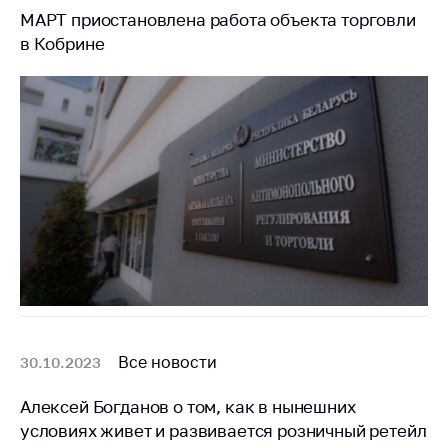
Сообщить о росте
МАРТ приостановлена работа объекта торговли
цен на товары
в Кобрине
Сообщить о росте
цен на лекарства и
медицинские
изделия
Контакты
Адрес и режим
работы
Приемная
Министра
Горячая линия
Пресс-служба
Все новости
30.10.2023
Вышестоящий
государственный
Алексей Богданов о том, как в нынешних
орган
условиях живет и развивается розничный ретейл