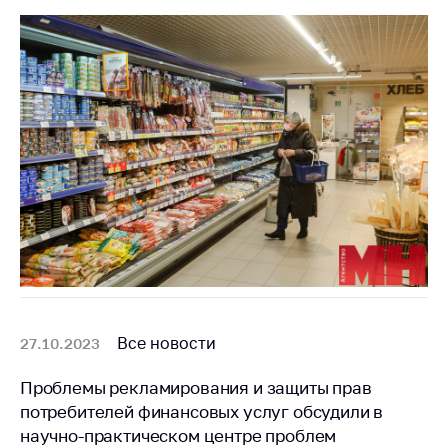
Важное на сайте
Сообщить о росте
цен
Ценообразование
на лекарственные
средства, изделия
медицинского
назначения и
медицинскую
технику
Решение Комиссии
по установлению
факта нарушения
(отсутствия)
Все новости
27.10.2023
нарушения
антимонопольного
Проблемы рекламирования и защиты прав
законодательства
потребителей финансовых услуг обсудили в
Предостережения и
научно-практическом центре проблем