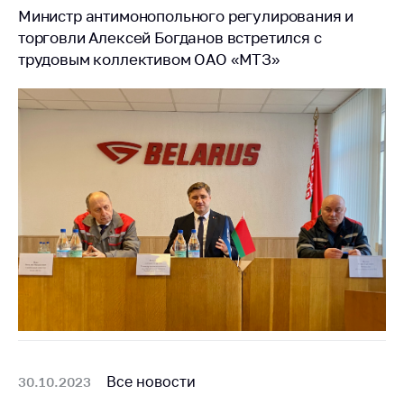
деятельность в
Министр антимонопольного регулирования и
Республике
торговли Алексей Богданов встретился с
Беларусь
трудовым коллективом ОАО «МТЗ»
Защита
персональных
данных
Новости
Обратиться в МАРТ
Личный прием
граждан и юр. лиц
Прямaя телефоннaя
линия
Горячая линия
Электронные
обращения
Все новости
30.10.2023