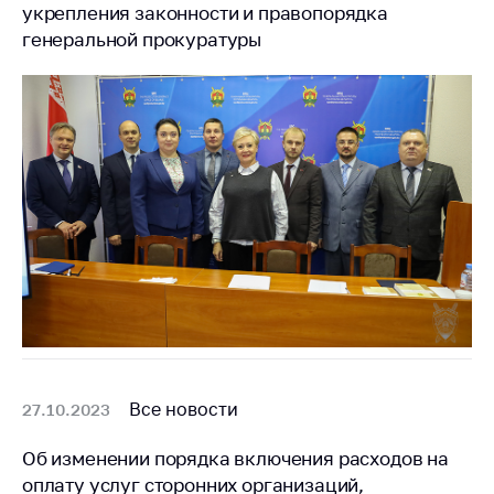
предупреждения
укрепления законности и правопорядка
генеральной прокуратуры
Общественное
обсуждение
проектов
Маркировка
товаров
Упрощение условий
ведения бизнеса
Рекомендации по
предотвращению
распространения
COVID-19 для
субъектов торговли,
общественного
питания, бытового
Все новости
27.10.2023
обслуживания
Обучение по
Об изменении порядка включения расходов на
вопросам
оплату услуг сторонних организаций,