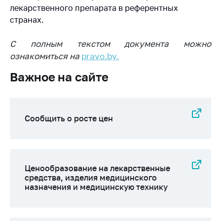
лекарственного препарата в референтных
Торговля и услуги
странах.
Регулирование и
контроль закупок
С полным текстом документа можно
ознакомиться на
pravo.by.
Защита прав
потребителей
Важное на сайте
Регулирование
рекламной
деятельности
Сообщить о росте цен
Международное
сотрудничество
Применение мер
нетарифного
Ценообразование на лекарственные
регулирования
средства, изделия медицинского
назначения и медицинскую технику
Биржевая торговля
Выставочная