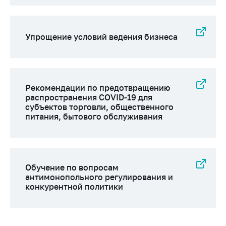
Сообщить о росте
цен на товары
Сообщить о росте
Упрощение условий ведения бизнеса
цен на лекарства и
медицинские
изделия
Контакты
Рекомендации по предотвращению
распространения COVID-19 для
Адрес и режим
субъектов торговли, общественного
работы
питания, бытового обслуживания
Приемная
Министра
Горячая линия
Обучение по вопросам
Пресс-служба
антимонопольного регулирования и
конкурентной политики
Вышестоящий
государственный
орган