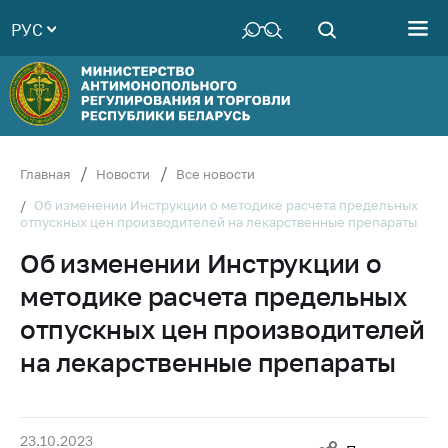
РУС
Министерство
Руководство
Структура
Министерства
Территориальные
Главная
Новости
Все новости
органы
Об изменении Инструкции о методике расчета предельных
отпускных цен производителей на лекарственные препараты
Законодательство
Об изменении Инструкции о
Антикоррупционная
деятельность
методике расчета предельных
Общественно-
отпускных цен производителей
консультативный
на лекарственные препараты
совет
Соискателям
Награждения
23.10.2023