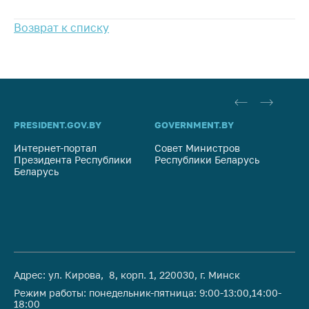
Важное на сайте
Возврат к списку
Сообщить о росте
цен
Ценообразование
на лекарственные
средства, изделия
медицинского
PRESIDENT.GOV.BY
GOVERNMENT.BY
SO
назначения и
медицинскую
Интернет-портал
Совет Министров
Со
технику
Президента Республики
Республики Беларусь
На
Беларусь
Ре
Решение Комиссии
по установлению
факта нарушения
(отсутствия)
нарушения
антимонопольного
законодательства
Адрес: ул. Кирова, 8, корп. 1, 220030, г. Минск
Режим работы: понедельник-пятница: 9:00-13:00,14:00-
Предостережения и
18:00