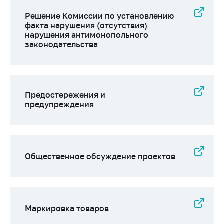
деятельность в
Республике
Решение Комиссии по установлению
Беларусь
факта нарушения (отсутствия)
нарушения антимонопольного
Защита
законодательства
персональных
данных
Новости
Предостережения и
предупреждения
Обратиться в МАРТ
Личный прием
граждан и юр. лиц
Прямaя телефоннaя
Общественное обсуждение проектов
линия
Горячая линия
Электронные
обращения
Маркировка товаров