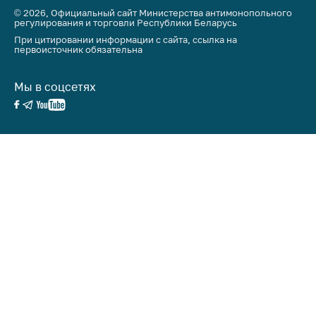
предупреждения
© 2026, Официальный сайт Министерства антимонопольного
регулирования и торговли Республики Беларусь
Общественное
При цитировании информации с сайта, ссылка на
обсуждение
первоисточник обязательна
проектов
Маркировка
Мы в соцсетях
товаров
Упрощение условий
ведения бизнеса
Рекомендации по
предотвращению
распространения
COVID-19 для
субъектов торговли,
общественного
питания, бытового
обслуживания
Обучение по
вопросам