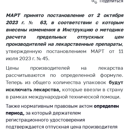
Поделиться
Белорусская
универсальная
МАРТ принято постановление от 2 октября
товарная биржа
2023 г. № 63,
в соответствии с которым
Общественная
внесены изменения в Инструкцию о методике
жизнь
расчета предельных отпускных цен
производителей на лекарственные препараты
,
Идеологическая
работа
утвержденную постановлением МАРТ от 11
июля 2023 г. № 45.
Официальные
геральдические
Цены производителей на лекарства
символы
рассчитываются по определенной формуле.
Теперь из общего количества упаковок
будут
5 лет МАРТ
исключать лекарства,
которые ввезли в страну
Деятельность
в рамках международной технической помощи.
Ценовая политика
Также нормативным правовым актом
определен
период,
за который держателем
Антимонопольное
регистрационного удостоверения
регулирование и
подтверждается отпускная цена производителя
конкуренция