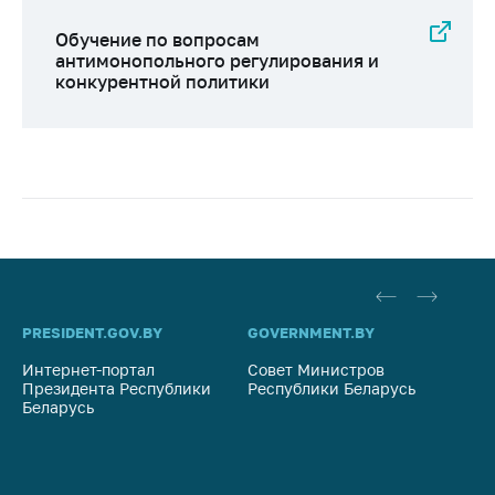
Обучение по вопросам
антимонопольного регулирования и
конкурентной политики
PRESIDENT.GOV.BY
GOVERNMENT.BY
SO
Интернет-портал
Совет Министров
Со
Президента Республики
Республики Беларусь
На
Беларусь
Ре