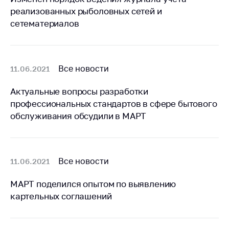
предупреждения
реализованных рыболовных сетей и
Общественное
сетематериалов
обсуждение
проектов
Маркировка
Все новости
11.06.2021
товаров
Упрощение условий
Актуальные вопросы разработки
ведения бизнеса
профессиональных стандартов в сфере бытового
обслуживания обсудили в МАРТ
Рекомендации по
предотвращению
распространения
COVID-19 для
субъектов торговли,
Все новости
11.06.2021
общественного
питания, бытового
МАРТ поделился опытом по выявлению
обслуживания
картельных соглашений
Обучение по
вопросам