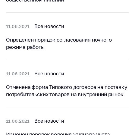
Важное на сайте
Сообщить о росте
цен
Все новости
11.06.2021
Ценообразование
на лекарственные
Определен порядок согласования ночного
средства, изделия
режима работы
медицинского
назначения и
медицинскую
технику
Все новости
11.06.2021
Решение Комиссии
Отменена форма Типового договора на поставку
по установлению
факта нарушения
потребительских товаров на внутренний рынок
(отсутствия)
нарушения
антимонопольного
законодательства
Все новости
11.06.2021
Предостережения и
Изменен порядок ведения журнала учета