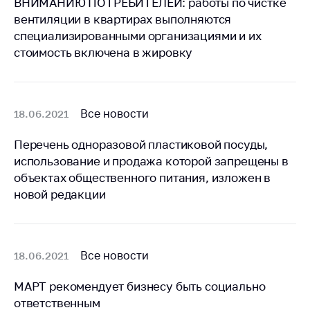
ВНИМАНИЮ ПОТРЕБИТЕЛЕЙ: работы по чистке
вентиляции в квартирах выполняются
Торговля и услуги
специализированными организациями и их
Регулирование и
стоимость включена в жировку
контроль закупок
Защита прав
потребителей
Все новости
18.06.2021
Регулирование
рекламной
Перечень одноразовой пластиковой посуды,
деятельности
использование и продажа которой запрещены в
объектах общественного питания, изложен в
Международное
сотрудничество
новой редакции
Применение мер
нетарифного
регулирования
Все новости
18.06.2021
Биржевая торговля
МАРТ рекомендует бизнесу быть социально
Выставочная
ответственным