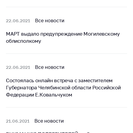
Белорусская
универсальная
товарная биржа
Все новости
22.06.2021
Общественная
МАРТ выдало предупреждение Могилевскому
жизнь
облисполкому
Идеологическая
работа
Официальные
Все новости
22.06.2021
геральдические
символы
Состоялась онлайн встреча с заместителем
5 лет МАРТ
Губернатора Челябинской области Российской
Федерации Е.Ковальчуком
Деятельность
Ценовая политика
Антимонопольное
Все новости
21.06.2021
регулирование и
конкуренция