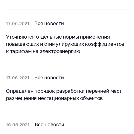
деятельность в
Республике
Беларусь
Защита
Все новости
17.06.2021
персональных
данных
Уточняются отдельные нормы применения
повышающих и стимулирующих коэффициентов
Новости
к тарифам на электроэнергию
Обратиться в МАРТ
Личный прием
Все новости
17.06.2021
граждан и юр. лиц
Прямaя телефоннaя
Определен порядок разработки перечней мест
линия
размещения нестационарных объектов
Горячая линия
Электронные
обращения
Все новости
16.06.2021