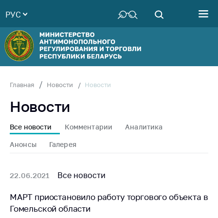
РУС
Министерство
Руководство
Структура
Министерства
Территориальные
Новости
Главная
Новости
органы
Новости
Законодательство
Антикоррупционная
Все новости
Комментарии
Аналитика
деятельность
Анонсы
Галерея
Общественно-
консультативный
совет
Все новости
22.06.2021
Соискателям
МАРТ приостановило работу торгового объекта в
Гомельской области
Награждения