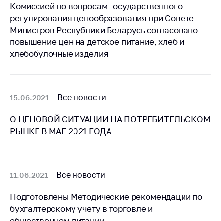
Сообщить о росте
Комиссией по вопросам государственного
цен на товары
регулирования ценообразования при Совете
Министров Республики Беларусь согласовано
Сообщить о росте
цен на лекарства и
повышение цен на детское питание, хлеб и
медицинские
хлебобулочные изделия
изделия
Контакты
Адрес и режим
Все новости
15.06.2021
работы
О ЦЕНОВОЙ СИТУАЦИИ НА ПОТРЕБИТЕЛЬСКОМ
Приемная
РЫНКЕ В МАЕ 2021 ГОДА
Министра
Горячая линия
Пресс-служба
Все новости
11.06.2021
Вышестоящий
Подготовлены Методические рекомендации по
государственный
бухгалтерскому учету в торговле и
орган
общественном питании