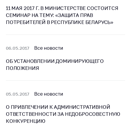
11 МАЯ 2017 Г. В МИНИСТЕРСТВЕ СОСТОИТСЯ
Торговля и услуги
СЕМИНАР НА ТЕМУ: «ЗАЩИТА ПРАВ
Регулирование и
ПОТРЕБИТЕЛЕЙ В РЕСПУБЛИКЕ БЕЛАРУСЬ»
контроль закупок
Защита прав
потребителей
Все новости
06.05.2017
Регулирование
рекламной
ОБ УСТАНОВЛЕНИИ ДОМИНИРУЮЩЕГО
деятельности
ПОЛОЖЕНИЯ
Международное
сотрудничество
Применение мер
Все новости
05.05.2017
нетарифного
регулирования
О ПРИВЛЕЧЕНИИ К АДМИНИСТРАТИВНОЙ
ОТВЕТСТВЕННОСТИ ЗА НЕДОБРОСОВЕСТНУЮ
Биржевая торговля
КОНКУРЕНЦИЮ
Выставочная