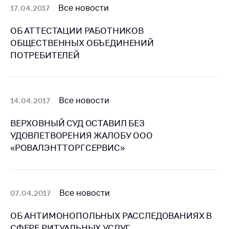
Все новости
Важное на сайте
17.04.2017
Сообщить о росте
ОБ АТТЕСТАЦИИ РАБОТНИКОВ
цен
ОБЩЕСТВЕННЫХ ОБЪЕДИНЕНИЙ
Ценообразование
ПОТРЕБИТЕЛЕЙ
на лекарственные
средства, изделия
медицинского
назначения и
Все новости
14.04.2017
медицинскую
технику
ВЕРХОВНЫЙ СУД ОСТАВИЛ БЕЗ
УДОВЛЕТВОРЕНИЯ ЖАЛОБУ ООО
Решение Комиссии
«РОВАЛЭНТТОРГСЕРВИС»
по установлению
факта нарушения
(отсутствия)
нарушения
антимонопольного
Все новости
07.04.2017
законодательства
ОБ АНТИМОНОПОЛЬНЫХ РАССЛЕДОВАНИЯХ В
Предостережения и
СФЕРЕ РИТУАЛЬНЫХ УСЛУГ