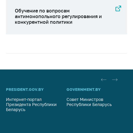
Обучение по вопросам
антимонопольного регулирования и
конкурентной политики
PRESIDENT.GOV.BY
GOVERNMENT.BY
SO
Интернет-портал
Совет Министров
Со
Президента Республики
Республики Беларусь
На
Беларусь
Ре