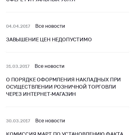
предупреждения
Общественное
обсуждение
проектов
Все новости
04.04.2017
Маркировка
ЗАВЫШЕНИЕ ЦЕН НЕДОПУСТИМО
товаров
Упрощение условий
ведения бизнеса
Все новости
31.03.2017
Рекомендации по
предотвращению
О ПОРЯДКЕ ОФОРМЛЕНИЯ НАКЛАДНЫХ ПРИ
распространения
ОСУЩЕСТВЛЕНИИ РОЗНИЧНОЙ ТОРГОВЛИ
COVID-19 для
ЧЕРЕЗ ИНТЕРНЕТ-МАГАЗИН
субъектов торговли,
общественного
питания, бытового
обслуживания
Все новости
30.03.2017
Обучение по
вопросам
КОМИССИЯ МАРТ ПО УСТАНОВЛЕНИЮ ФАКТА