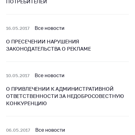
ПОТРЕБИТЕЛЕЙ
Белорусская
универсальная
товарная биржа
Все новости
16.05.2017
Общественная
жизнь
О ПРЕСЕЧЕНИИ НАРУШЕНИЯ
Идеологическая
ЗАКОНОДАТЕЛЬСТВА О РЕКЛАМЕ
работа
Официальные
геральдические
Все новости
10.05.2017
символы
5 лет МАРТ
О ПРИВЛЕЧЕНИИ К АДМИНИСТРАТИВНОЙ
ОТВЕТСТВЕННОСТИ ЗА НЕДОБРОСОВЕСТНУЮ
Деятельность
КОНКУРЕНЦИЮ
Ценовая политика
Антимонопольное
регулирование и
Все новости
06.05.2017
конкуренция