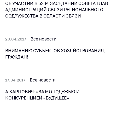
Сообщить о росте
ОБ УЧАСТИИ В 52-М ЗАСЕДАНИИ СОВЕТА ГЛАВ
цен на товары
АДМИНИСТРАЦИЙ СВЯЗИ РЕГИОНАЛЬНОГО
СОДРУЖЕСТВА В ОБЛАСТИ СВЯЗИ
Сообщить о росте
цен на лекарства и
медицинские
изделия
Все новости
20.04.2017
Контакты
ВНИМАНИЮ СУБЪЕКТОВ ХОЗЯЙСТВОВАНИЯ,
Адрес и режим
ГРАЖДАН!
работы
Приемная
Министра
Все новости
17.04.2017
Горячая линия
Пресс-служба
А.КАРПОВИЧ: «ЗА МОЛОДЕЖЬЮ И
КОНКУРЕНЦИЕЙ - БУДУЩЕЕ»
Вышестоящий
государственный
орган