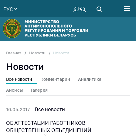
РУС
Министерство
Руководство
Структура
Министерства
Территориальные
Новости
Главная
Новости
органы
Новости
Законодательство
Антикоррупционная
Все новости
Комментарии
Аналитика
деятельность
Анонсы
Галерея
Общественно-
консультативный
совет
Все новости
16.05.2017
Соискателям
ОБ АТТЕСТАЦИИ РАБОТНИКОВ
ОБЩЕСТВЕННЫХ ОБЪЕДИНЕНИЙ
Награждения