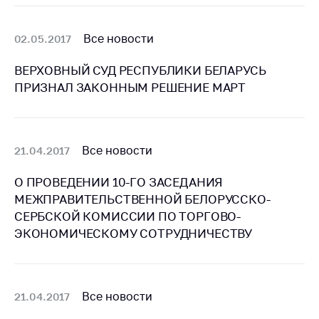
деятельность в
Республике
Беларусь
Все новости
02.05.2017
Защита
ВЕРХОВНЫЙ СУД РЕСПУБЛИКИ БЕЛАРУСЬ
персональных
данных
ПРИЗНАЛ ЗАКОННЫМ РЕШЕНИЕ МАРТ
Новости
Все новости
21.04.2017
Обратиться в МАРТ
Личный прием
О ПРОВЕДЕНИИ 10-ГО ЗАСЕДАНИЯ
граждан и юр. лиц
МЕЖПРАВИТЕЛЬСТВЕННОЙ БЕЛОРУССКО-
Прямaя телефоннaя
СЕРБСКОЙ КОМИССИИ ПО ТОРГОВО-
линия
ЭКОНОМИЧЕСКОМУ СОТРУДНИЧЕСТВУ
Горячая линия
Электронные
обращения
Все новости
21.04.2017