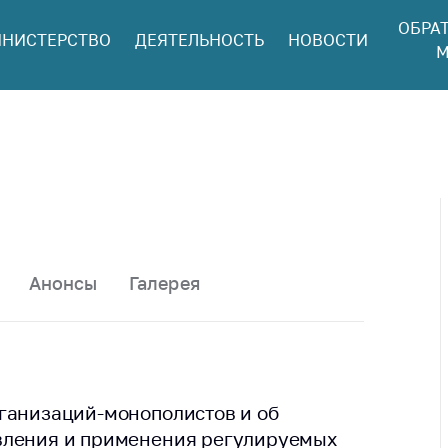
ОБРА
НИСТЕРСТВО
ДЕЯТЕЛЬНОСТЬ
НОВОСТИ
ться в МАРТ
М
ый прием
ан и юр. лиц
aя
оннaя линия
ая линия
тронные
щения
Анонсы
Галерея
ить о росте
а товары
ить о росте
а лекарства и
цинские
ганизаций-монополистов и об
лия
вления и применения регулируемых