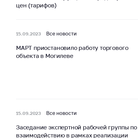
Награждения
цен (тарифов)
Контак
Белорусская
Адрес
универсальная
рабо
товарная биржа
Прие
Все новости
15.09.2023
Общественная
Мини
жизнь
МАРТ приостановило работу торгового
Горяч
объекта в Могилеве
Идеологическая
работа
Прес
Официальные
Выше
геральдические
госу
символы
орга
5 лет МАРТ
Важное 
Сообщ
Деятельность
Все новости
15.09.2023
цен
Ценовая политика
Заседание экспертной рабочей группы по
Цено
Антимонопольное
взаимодействию в рамках реализации
на ле