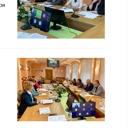
ря
тва, изделия
цинского
чения и
цинскую
ку
ние Комиссии
тановлению
а нарушения
тствия)
шения
монопольного
одательства
остережения
едупреждения
ственное
ждение
ктов