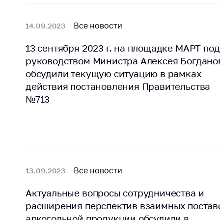
Марк
това
Выставочная
Все новости
14.09.2023
деятельность в
Упро
Республике
услов
13 сентября 2023 г. на площадке МАРТ под
Беларусь
бизн
руководством Министра Алексея Богдано
Защита
Реко
обсудили текущую ситуацию в рамках
персональных
пред
действия постановления Правительства
данных
расп
№713
COVID
Новости
субъе
торго
обще
питан
обсл
Все новости
13.09.2023
Обуч
вопр
Актуальные вопросы сотрудничества и
анти
расширения перспектив взаимных постав
регул
алкогольной продукции обсудили в
конк