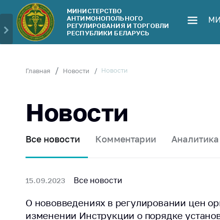
МИНИСТЕРСТВО
АНТИМОНОПОЛЬНОГО
МИ
Министерство
Обрати
РЕГУЛИРОВАНИЯ И ТОРГОВЛИ
РЕСПУБЛИКИ БЕЛАРУСЬ
Руководство
Личн
гражд
Структура
Министерства
Прям
Новости
Главная
Новости
телеф
Территориальные
органы
Горяч
Новости
Законодательство
Элек
обра
Антикоррупционная
Все новости
Комментарии
Аналитика
деятельность
Сообщ
цен н
Общественно-
консультативный
Сообщ
Все новости
15.09.2023
совет
цен н
меди
О нововведениях в регулировании цен ор
Соискателям
изде
изменении Инструкции о порядке устано