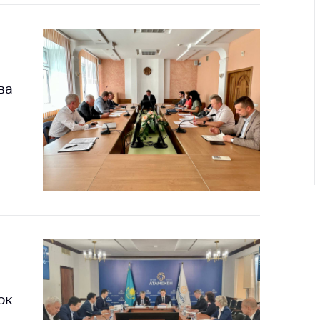
ировка
ров
щение
ий ведения
еса
ва
мендации по
отвращению
ространения
-19 для
ктов
вли,
ственного
ия, бытового
уживания
ение по
осам
монопольного
ок
ирования и
урентной