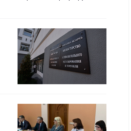
ты
 и режим
ты
мная
стра
ая линия
с-служба
стоящий
дарственный
н
на сайте
ить о росте
образование
карственные