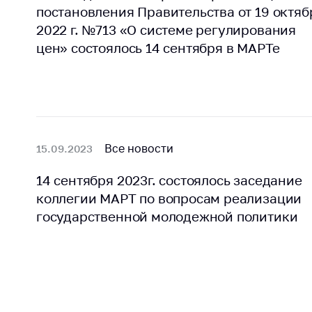
регулирование и
постановления Правительства от 19 октяб
средс
конкуренция
меди
2022 г. №713 «О системе регулирования
назна
Торговля и услуги
цен» состоялось 14 сентября в МАРТе
меди
Регулирование и
техни
контроль закупок
Реше
Защита прав
по ус
потребителей
факт
(отсу
Все новости
15.09.2023
Регулирование
нару
рекламной
анти
14 сентября 2023г. состоялось заседание
деятельности
закон
коллегии МАРТ по вопросам реализации
Международное
государственной молодежной политики
Пред
сотрудничество
и пр
Применение мер
Обще
нетарифного
обсу
регулирования
прое
Биржевая торговля