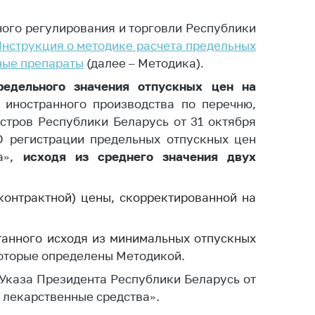
ты
ого регулирования и торговли Республики
 и режим
нструкция о методике расчета предельных
ты
ные препараты
(далее – Методика).
мная
редельного значения отпускных цен
на
стра
 иностранного производства по перечню,
ая линия
стров Республики Беларусь от 31 октября
«О регистрации предельных отпускных цен
с-служба
ва»,
исходя из среднего значения двух
стоящий
дарственный
контрактной) цены, скорректированной на
н
на сайте
танного исходя из минимальных отпускных
ить о росте
которые определены Методикой.
Указа Президента Республики Беларусь от
образование
а лекарственные средства».
карственные