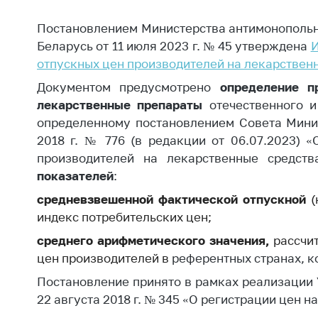
Награждения
Контак
Постановлением Министерства антимонопольн
Белорусская
Адрес
универсальная
Беларусь от 11 июля 2023 г. № 45 утверждена
И
рабо
товарная биржа
отпускных цен производителей на лекарствен
Прие
Общественная
Документом предусмотрено
определение п
Мини
жизнь
лекарственные препараты
отечественного и
Горяч
определенному постановлением
Совета Мини
Идеологическая
2018 г. № 776 (в редакции от 06.07.2023) 
работа
Прес
производителей на лекарственные средст
Официальные
Выше
показателей
:
геральдические
госу
средневзвешенной фактической отпускной
(
символы
орга
индекс потребительских цен;
5 лет МАРТ
Важное 
среднего арифметического значения,
рассчи
Сообщ
цен
Деятельность
производителей в
референтных странах, 
цен
Постановление принято в рамках реализации 
Ценовая политика
Цено
22 августа 2018 г. № 345 «О регистрации цен н
Антимонопольное
на ле