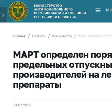
МИНИСТЕРСТВО
АНТИМОНОПОЛЬНОГО
МИ
Министерство
Обрати
РЕГУЛИРОВАНИЯ И ТОРГОВЛИ
РЕСПУБЛИКИ БЕЛАРУСЬ
Руководство
Личн
гражд
Структура
Министерства
Прям
МАРТ определен пор
Главная
Новости
Все новости
телеф
Территориальные
органы
Горяч
МАРТ определен поря
Законодательство
Элек
предельных отпускны
обра
Антикоррупционная
производителей на л
деятельность
Сообщ
цен н
препараты
Общественно-
консультативный
Сообщ
совет
цен н
меди
Соискателям
18.07.2023
изде