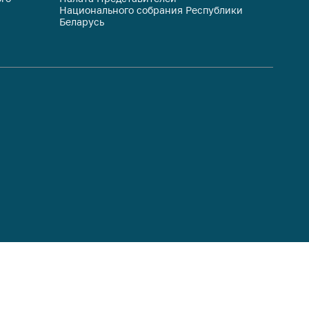
Национального собрания Республики
респуб
Беларусь
систем
гражда