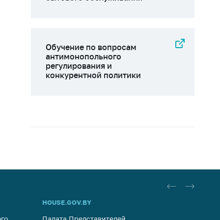
Обучение по вопросам
антимонопольного
регулирования и
конкурентной политики
HOUSE.GOV.BY
ОБРАЩ
го
Палата Представителей
Госуда