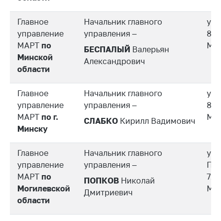
Торговля и услуги
Главное
Начальник главного
ул.
Регулирование и
управление
управления –
8/1
контроль закупок
МАРТ
по
Ми
БЕСПАЛЫЙ
Валерьян
Минской
Защита прав
Александрович
области
потребителей
Регулирование
Главное
Начальник главного
ул.
рекламной
управление
управления –
8/1
деятельности
МАРТ
по г.
Ми
СЛАБКО
Кирилл Вадимович
Международное
Минску
сотрудничество
Главное
Начальник главного
ул.
Применение мер
управление
нетарифного
управления –
Пер
регулирования
МАРТ
по
71, 
ПОПКОВ
Николай
Могилевской
Мо
Дмитриевич
Биржевая торговля
области
Выставочная