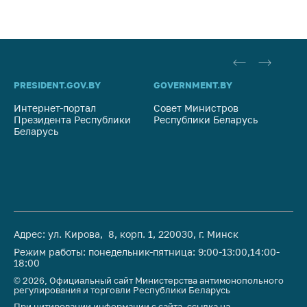
деятельность в
Республике
Беларусь
Защита
персональных
данных
PRESIDENT.GOV.BY
GOVERNMENT.BY
SO
Интернет-портал
Совет Министров
Со
Новости
Президента Республики
Республики Беларусь
На
Беларусь
Ре
Обратиться в МАРТ
Личный прием
граждан и юр. лиц
Прямaя телефоннaя
линия
Адрес: ул. Кирова, 8, корп. 1, 220030, г. Минск
Горячая линия
Режим работы: понедельник-пятница: 9:00-13:00,14:00-
18:00
Электронные
© 2026, Официальный сайт Министерства антимонопольного
обращения
регулирования и торговли Республики Беларусь
При цитировании информации с сайта, ссылка на