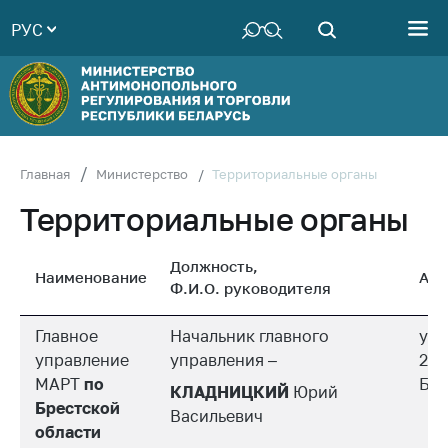
РУС
Министерство
Руководство
Структура
Министерства
Территориальные
Территориальные органы
Главная
Министерство
органы
Территориальные органы
Законодательство
Антикоррупционная
Должность,
Наименование
Адр
деятельность
Ф.И.О. руководителя
Общественно-
Главное
Начальник главного
ул.
консультативный
управление
совет
управления –
224
МАРТ
по
Бре
КЛАДНИЦКИЙ
Юрий
Соискателям
Брестской
Васильевич
области
Награждения