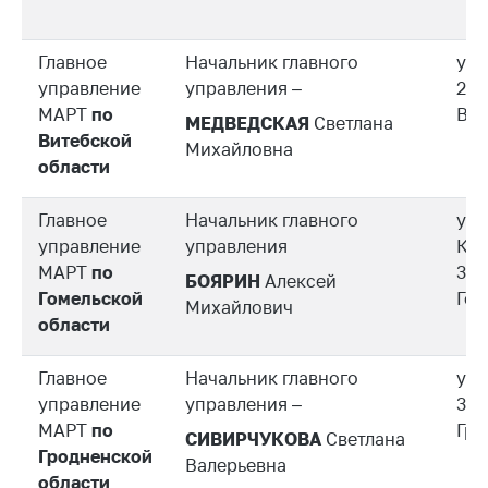
Белорусская
универсальная
Главное
Начальник главного
ул.
товарная биржа
управление
управления –
210
Общественная
МАРТ
по
Вит
МЕДВЕДСКАЯ
Светлана
жизнь
Витебской
Михайловна
области
Идеологическая
работа
Главное
Начальник главного
ул.
Официальные
управление
управления
Кре
геральдические
МАРТ
по
31,
символы
БОЯРИН
Алексей
Гомельской
Гом
Михайлович
5 лет МАРТ
области
Деятельность
Главное
Начальник главного
ул.
Ценовая политика
управление
управления –
3, 2
МАРТ
по
Гро
Антимонопольное
СИВИРЧУКОВА
Светлана
Гродненской
регулирование и
Валерьевна
конкуренция
области