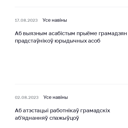
Усе навіны
17.08.2023
Аб выязным асабістым прыёме грамадзян 
прадстаўнікоў юрыдычных асоб
Усе навіны
02.08.2023
Аб атэстацыi работнiкаў грамадскiх
аб’яднанняў спажыўцоў