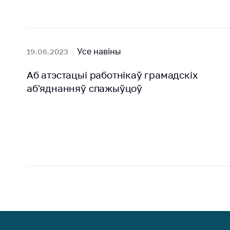
Усе навіны
19.06.2023
Аб атэстацыi работнiкаў грамадскiх
аб’яднанняў спажыўцоў