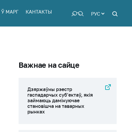
 Ў МАРГ
КАНТАКТЫ
РУС
Важнае на сайце
Дзяржаўны рэестр
гаспадарчых суб'ектаў, якія
займаюць дамінуючае
становішча на таварных
рынках