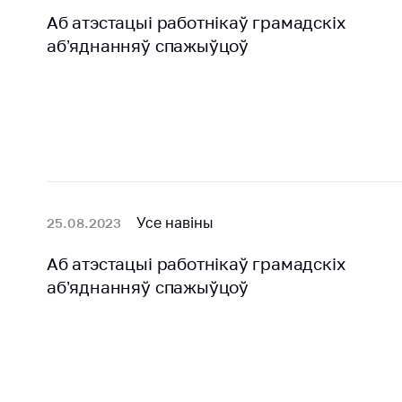
Прымяненне
Аб атэстацыi работнiкаў грамадскiх
Важнае на 
мер
аб’яднанняў спажыўцоў
Дзяржаў
нетарыфнага
рэестр
рэгулявання
гаспадар
суб'ектаў,
Біржавы
займаюць
гандаль
дамінуюч
Навіны
становішч
таварных
рынках
Усе навіны
25.08.2023
Дзяржаў
рэестр
Аб атэстацыi работнiкаў грамадскiх
суб'eктаў
аб’яднанняў спажыўцоў
натураль
манаполі