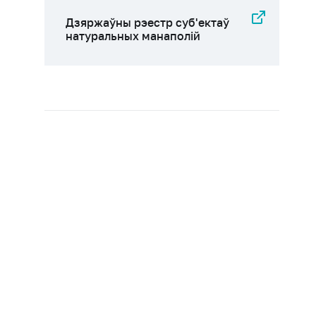
Дзяржаўны рэестр суб'eктаў
натуральных манаполій