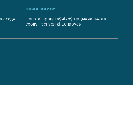
HOUSE.GOV.BY
PRAVO.
а сходу
Палата Прадстаўнікоў Нацыянальнага
Нацыян
сходу Рэспублікі Беларусь
Рэспуб