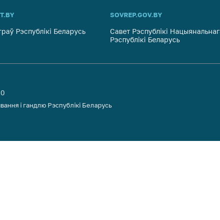
T.BY
SOVREP.GOV.BY
траў Рэспублікі Беларусь
Савет Рэспублікі Нацыянальнаг
Рэспублікі Беларусь
00
вання і гандлю Рэспублікі Беларусь