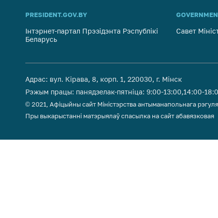
PRESIDENT.GOV.BY
GOVERNMEN
Інтэрнет-партал Прэзідэнта Рэспублікі
Савет Мініс
Беларусь
Адрас: вул. Кірава, 8, корп. 1, 220030, г. Мінск
Рэжым працы: панядзелак-пятніца: 9:00-13:00,14:00-18:
© 2021, Афіцыйны сайт Міністэрства антыманапольнага рэгуля
Пры выкарыстанні матэрыялаў спасылка на сайт абавязковая