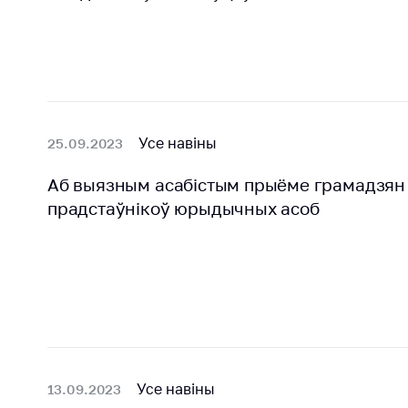
«Гермес»
Паведамі
росце кош
Дзейнасць
лекі і
Антыманапольнае
медыцынс
рэгуляванне і
вырабы
канкурэнцыя
Усе навіны
25.09.2023
Кантакты
Рэгуляванне
гандлю
Адрас і р
Аб выязным асабістым прыёме грамадзян 
працы
Абарона
прадстаўнікоў юрыдычных асоб
правоў
Прыёмна
спажыўцоў
Міністра
Рэгуляванне
Гарачая л
рэкламнай
Прэс-слу
дзейнасці
Вышэйшы
Рэгуляванне і
дзяржаў
кантроль
Усе навіны
13.09.2023
орган
закупак