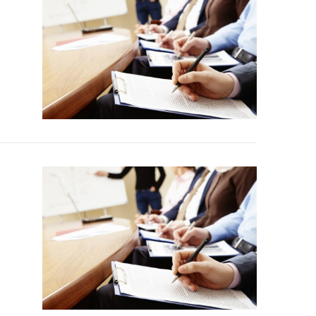
сайце
ны
чых
 якія
ае
а на
ны
ных
й