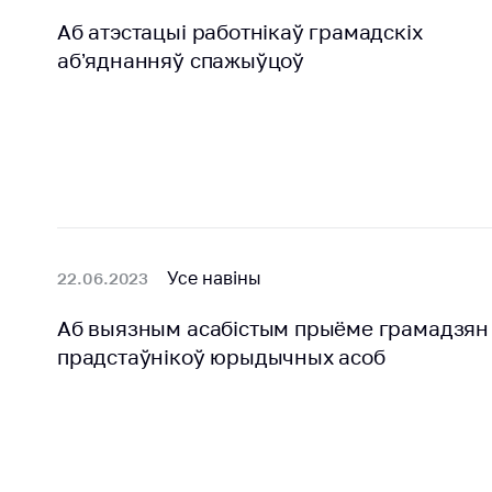
Аб атэстацыi работнiкаў грамадскiх
аб’яднанняў спажыўцоў
Усе навіны
22.06.2023
Аб выязным асабістым прыёме грамадзян 
прадстаўнікоў юрыдычных асоб