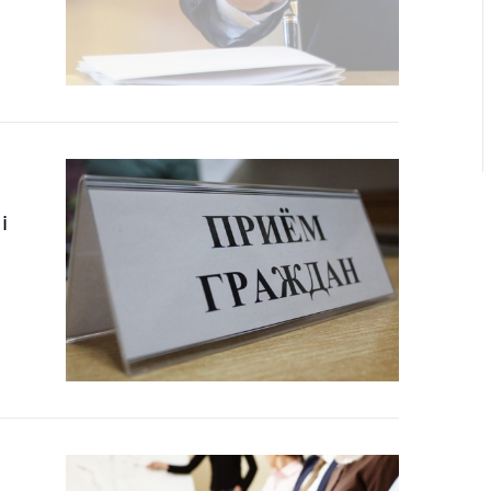
ць аб
ту на
кія
эжым
і
я
інія
жба
ны